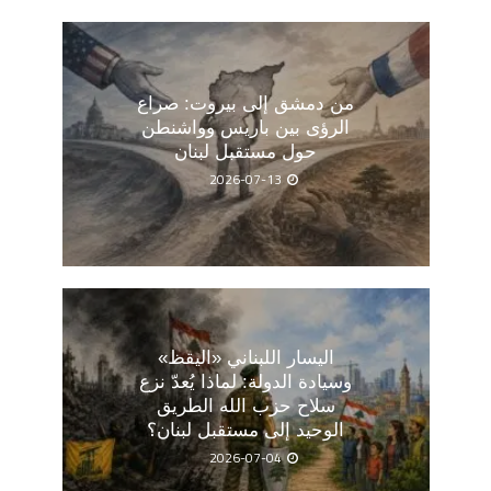
من دمشق إلى بيروت: صراع
الرؤى بين باريس وواشنطن
حول مستقبل لبنان
2026-07-13
اليسار اللبناني «اليقظ»
وسيادة الدولة: لماذا يُعدّ نزع
سلاح حزب الله الطريق
الوحيد إلى مستقبل لبنان؟
2026-07-04