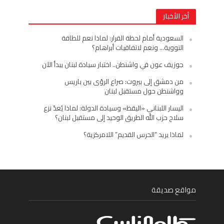
أخر الأخبار
السعودية أمام لحظة القرار: لماذا نعم للطاقة
النووية… ونعم لاتفاقيات أبراهام؟
جوزيف عون في واشنطن.. اختبار سيادة لبنان يبدأ الآن
من دمشق إلى بيروت: صراع الرؤى بين باريس
وواشنطن حول مستقبل لبنان
اليسار اللبناني «اليقظ» وسيادة الدولة: لماذا يُعدّ نزع
سلاح حزب الله الطريق الوحيد إلى مستقبل لبنان؟
لماذا يريد “الحرس القديم” اللامركزية؟
مواقع صديقة