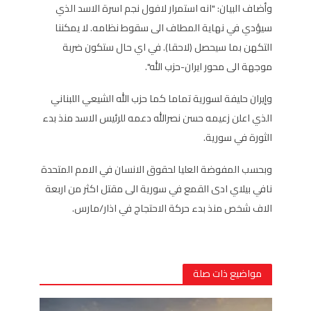
وأضاف البيان: "انه استمرار لافول نجم اسرة الاسد الذي
سيؤدي في نهاية المطاف الى سقوط نظامه. لا يمكننا
التكهن بما سيحصل (لاحقا). في اي حال ستكون ضربة
موجهة الى محور ايران-حزب الله".
وإيران حليفة لسورية تماما كما حزب الله الشيعي اللبناني
الذي اعلن زعيمه حسن نصرالله دعمه للرئيس الاسد منذ بدء
الثورة في سورية.
وبحسب المفوضة العليا لحقوق الانسان في الامم المتحدة
نافي بيلاي ادى القمع في سورية الى مقتل اكثر من اربعة
الاف شخص منذ بدء حركة الاحتجاج في اذار/مارس.
مواضيع ذات صلة