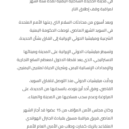
في مدينة الحديدة الساحلية اليمنية لمدة ستة أشهر
لمراقبة وقف إطلاق النار.
وبعد أسبوع من محادثات السلام التي رعتها الأمم المتحدة
في السويد الشهر الماضي، توصلت الحكومة اليمنية
الشرعية وميليشيا الحوثي الإيرانية إلى اتفاق بشأن الحديدة.
وتسيطر ميليشيات الحوثي الإيرانية على المدينة ومينائها
الاستراتيجي، الذي يعد نقطة الدخول لمعظم السلع التجارية
والإمدادات الإنسانية لليمن، وشريان الحياة لملايين اليمنيين.
ودأبت ميليشيات الحوثي منذ التوصل لاتفاق السويد،
القاضي، وفق أحد أبرز بنوده، بانسحابها من الحديدة، على
المراوغة وعدم سحب مسلحيها من المدينة والميناء.
وكان مجلس الأمن المؤلف من 15 عضوا قد أجاز الشهر
الماضي فريق مراقبة مسبق بقيادة الجنرال الهولندي
المتقاعد باتريك كمارت وطلب من الأمين العام للأمم