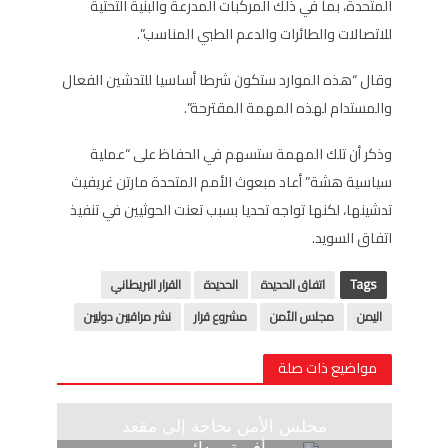
المتحدة، بما في ذلك المركبات المدرعة والبنية التحتية
للاتصالات والطائرات والدعم الطبي المناسب”.
وقال “هذه الموارد ستكون شرطا أساسيا للتدشين الفعال
والمستدام لهذه المهمة المقترحة”.
وذكر أن تلك المهمة ستسهم في الحفاظ على “عملية
سياسية هشة” أعاد مبعوث الأمم المتحدة مارتن غريفيث
تدشينها، لكنها تواجه تحديا بسبب تعنت الحوثيين في تنفيذ
اتفاق السويد.
Tags
اتفاق الحديدة
الحديدة
القرار البريطاني
اليمن
مجلس الأمن
مشروع قرار
نشر مراقبين دوليين
مواضيع ذات صلة
مجلس الأمن بحاجة إلى مقعد