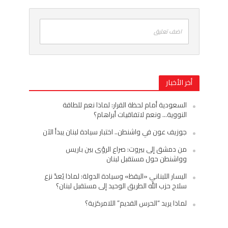
اضف تعليق
أخر الأخبار
السعودية أمام لحظة القرار: لماذا نعم للطاقة
النووية… ونعم لاتفاقيات أبراهام؟
جوزيف عون في واشنطن.. اختبار سيادة لبنان يبدأ الآن
من دمشق إلى بيروت: صراع الرؤى بين باريس
وواشنطن حول مستقبل لبنان
اليسار اللبناني «اليقظ» وسيادة الدولة: لماذا يُعدّ نزع
سلاح حزب الله الطريق الوحيد إلى مستقبل لبنان؟
لماذا يريد “الحرس القديم” اللامركزية؟