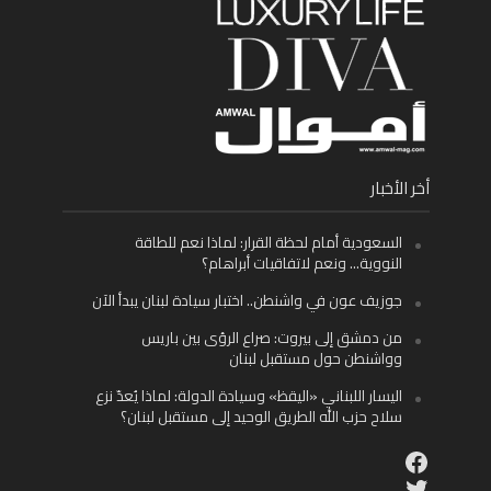
أخر الأخبار
السعودية أمام لحظة القرار: لماذا نعم للطاقة
النووية… ونعم لاتفاقيات أبراهام؟
جوزيف عون في واشنطن.. اختبار سيادة لبنان يبدأ الآن
من دمشق إلى بيروت: صراع الرؤى بين باريس
وواشنطن حول مستقبل لبنان
اليسار اللبناني «اليقظ» وسيادة الدولة: لماذا يُعدّ نزع
سلاح حزب الله الطريق الوحيد إلى مستقبل لبنان؟
Facebook
Twitter