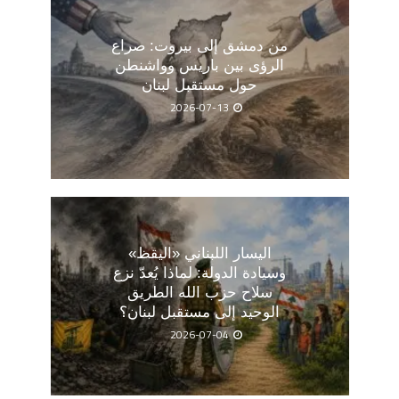
من دمشق إلى بيروت: صراع
الرؤى بين باريس وواشنطن
حول مستقبل لبنان
2026-07-13
اليسار اللبناني «اليقظ»
وسيادة الدولة: لماذا يُعدّ نزع
سلاح حزب الله الطريق
الوحيد إلى مستقبل لبنان؟
2026-07-04