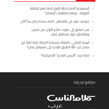
السعودية أمام لحظة القرار: لماذا نعم للطاقة
النووية… ونعم لاتفاقيات أبراهام؟
جوزيف عون في واشنطن.. اختبار سيادة لبنان يبدأ الآن
من دمشق إلى بيروت: صراع الرؤى بين باريس
وواشنطن حول مستقبل لبنان
اليسار اللبناني «اليقظ» وسيادة الدولة: لماذا يُعدّ نزع
سلاح حزب الله الطريق الوحيد إلى مستقبل لبنان؟
لماذا يريد “الحرس القديم” اللامركزية؟
مواقع صديقة