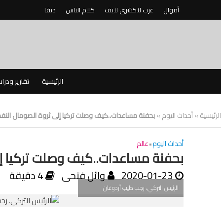
أموال
عرب لاكشري لايف
كلام الناس
ديفا
الرئيسية
تقارير ودرا
الرئيسية
»
أحداث اليوم
»
بحفنة مساعدات..كيف وصلت تركيا إلى ثروة الصومال النف
أحداث اليوم
•
عالم
بحفنة مساعدات..كيف وصلت تركيا إل
2020-01-23
وائل فتحى
4 دقيقة
الرئيس التركي، رجب طيب أردوغان