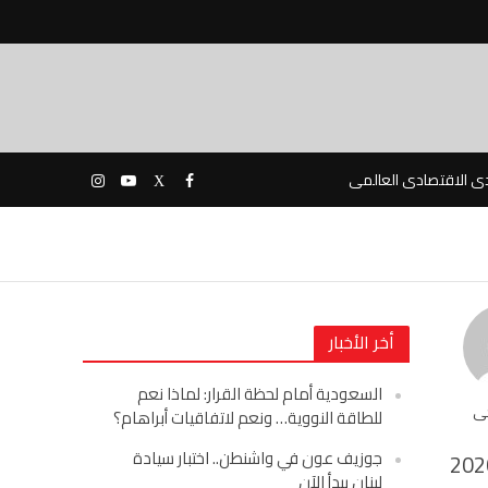
دى الاقتصادى العالمى
أخر الأخبار
السعودية أمام لحظة القرار: لماذا نعم
حى
للطاقة النووية… ونعم لاتفاقيات أبراهام؟
جوزيف عون في واشنطن.. اختبار سيادة
202
لبنان يبدأ الآن