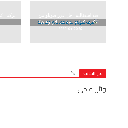
بعد استقالته.. هل عزز صويلو من
تركيا.. 
مكانته كخليفة محتمل لأردوغان؟
2020-04-20
عن الكاتب
وائل فتحى