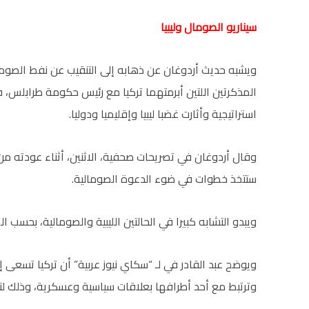
سيناريو الصومال وليبيا
ويشبه حديث أردوغان عن ذهابه إلى التنقيب عن نفط الصوم
المذكرتين اللتين أبرمتهما تركيا مع رئيس حكومة طرابلس، 
استراتيجية وأثارت غضبا ليبيا وإقليميا ودوليا.
وقال أردوغان في تصريحات صحفية، الاثنين، أثناء عودته من 
ستتخذ خطوات في ضوء الدعوة الصومالية.
ويبدو التشابه كبيرا في الحالتين الليبية والصومالية، بحسب ال
ويوضح عبد القادر في لـ “سكاي نيوز عربية” أن تركيا تسعى إ
وترتبط مع أحد أطرافها بعلاقات سياسية وعسكرية، وذلك لتع