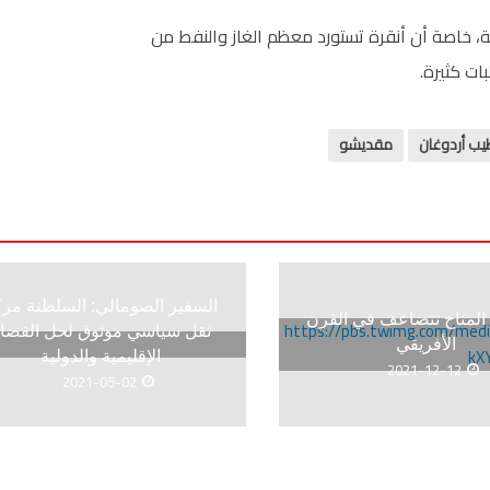
ية، خاصة أن أنقرة تستورد معظم الغاز والنفط من
ات كثيرة.
ب أردوغان
مقديشو
السفير الصومالي: السلطنة مر
 المناخ تتضاعف في القرن
ثقل سياسي موثوق لحل القضاي
الأفريقي
الإقليمية والدولية
2021-12-12
2021-05-02