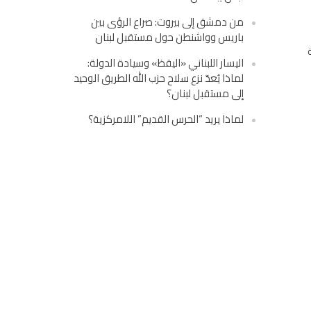
من دمشق إلى بيروت: صراع الرؤى بين
باريس وواشنطن حول مستقبل لبنان
اليسار اللبناني «اليقظ» وسيادة الدولة:
لماذا يُعدّ نزع سلاح حزب الله الطريق الوحيد
إلى مستقبل لبنان؟
لماذا يريد “الحرس القديم” اللامركزية؟