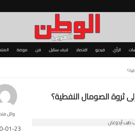
سات
الرأي
فيديو
اقتصاد
لايف ستايل
فن
موضة
المنت
طية؟
ى ثروة الصومال النفطية؟
وائل فت
0-01-23