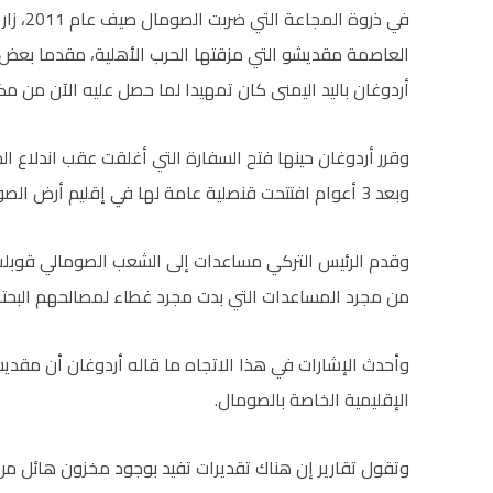
في ذروة 
العاصمة مقديشو التي مزقتها الحرب الأهلية، مقدما بعض 
أردوغان باليد اليمنى كان تمهيدا لما حصل عليه الآن من مكا
وقرر أردوغان حينها فتح السفارة التي أغلقت عقب اندلاع الح
وبعد 3 أعوام افتتحت قنصلية عامة لها في إقليم أرض الصومال.
وقدم الرئيس التركي مساعدات إلى الشعب الصومالي قوبلت بالا
من مجرد المساعدات التي بدت مجرد غطاء لمصالحهم البحت
وأحدث الإشارات في هذا الاتجاه ما قاله أردوغان أن مقديش
الإقليمية الخاصة بالصومال.
وتقول تقارير إن هناك تقديرات تفيد بوجود مخزون هائل من ا