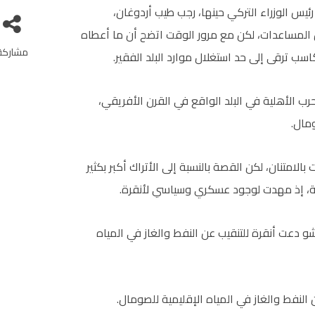
المجاعة التي ضربت الصومال صيف عام 2011، زار رئيس الوزراء التركي حينها، رجب طيب أردوغان،
المساعدات، لكن مع مرور الوقت اتضح أن ما أعطاه
مشاركة
سب ترقى إلى حد استغلال موارد البلد الفقير.
رب الأهلية في البلد الواقع في القرن الأفريقي،
متنان، لكن القصة بالنسبة إلى الأتراك أكبر بكثير
ة، إذ مهدت لوجود عسكري وسياسي لأنقرة.
و دعت أنقرة للتنقيب عن النفط والغاز في المياه
لنفط والغاز في المياه الإقليمية للصومال.