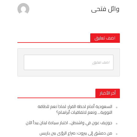
وائل فتحى
اضف تعليق
اضف تعليق
أخر الأخبار
السعودية أمام لحظة القرار: لماذا نعم للطاقة
النووية… ونعم لاتفاقيات أبراهام؟
جوزيف عون في واشنطن.. اختبار سيادة لبنان يبدأ الآن
من دمشق إلى بيروت: صراع الرؤى بين باريس