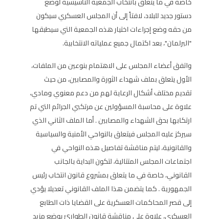
خاصة في ما يتعلق بانتخاب الجمعية التأسيسية لوضع
دستور جديد للبلاد، لافتاً إلى أن المجلس العسكري سيكون
من حقه وضع إجراءات اختيار هذه الجمعية التي سيطبقها
"البرلمان"، بعد اكتمال جميع عملياته الانتخابية.
واتفق أعضاء المجلس على الاهتمام بنوعين من الملفات،
الأول يتعلق بملف شهداء الثورة والمصابين، من حيث
تقديم مختلف أشكال الرعاية لهم من دعم معنوي ومادي،
علاوة على محاسبة المسؤولين عن مرتكبي الجرائم التي تم
ارتكابها بحق الشهداء والمصابين . أما الملف الثاني الذي
سيركز عليه المجلس فيتعلق بالنواحي الأمنية والسياسية
والقانونية، ليتم مناقشة تفاصيل هذه النواحي في
اجتماعات المجلس المتتالية، لتكون البداية بالجانب
القانوني، خاصة في ما يتعلق بمشروع قانون انتخاب رئيس
الجمهورية . كما يتضمن هذا الملف القانوني تعديلا يؤدي
إلى قصر المحاكمات العسكرية على القضايا ذات الطابع
العسكري، علاوة على مناقشة قانون الطوارئ بوضع مزيد