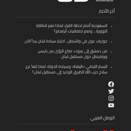
أخر الأخبار
السعودية أمام لحظة القرار: لماذا نعم للطاقة
النووية… ونعم لاتفاقيات أبراهام؟
جوزيف عون في واشنطن.. اختبار سيادة لبنان يبدأ الآن
من دمشق إلى بيروت: صراع الرؤى بين باريس
وواشنطن حول مستقبل لبنان
اليسار اللبناني «اليقظ» وسيادة الدولة: لماذا يُعدّ نزع
سلاح حزب الله الطريق الوحيد إلى مستقبل لبنان؟
Facebook
Twitter
Instagram
YouTube
الوطن العربي