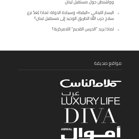
وواشنطن حول مستقبل لبنان
اليسار اللبناني «اليقظ» وسيادة الدولة: لماذا يُعدّ نزع
سلاح حزب الله الطريق الوحيد إلى مستقبل لبنان؟
لماذا يريد “الحرس القديم” اللامركزية؟
مواقع صديقة