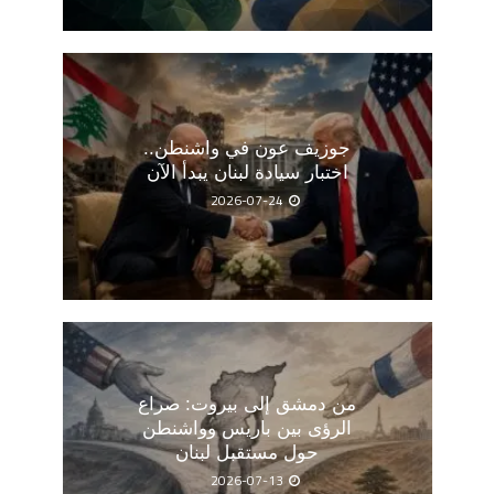
جوزيف عون في واشنطن..
اختبار سيادة لبنان يبدأ الآن
2026-07-24
من دمشق إلى بيروت: صراع
الرؤى بين باريس وواشنطن
حول مستقبل لبنان
2026-07-13