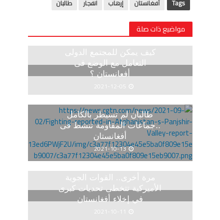
Tags
أفغانستان
إرهاب
انفجار
طالبان
مواضيع ذات صلة
كيف يمكن للمجتمع الدولى
التعامل مع الوضع فى
أفعانستان ؟
2021-12-05
طالبان لم تسيطر بالكامل
..جماعات المقاومة تنشط فى
أفغانستان
2021-10-13
مرة أخرى.. القوات الجوية
الأميركية تتخطى تحديات كبرى
في إخلاء أفغانستان
2021-10-11