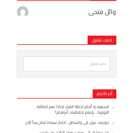
وائل فتحى
اضف تعليق
اضف تعليق
أخر الأخبار
السعودية أمام لحظة القرار: لماذا نعم للطاقة
النووية… ونعم لاتفاقيات أبراهام؟
جوزيف عون في واشنطن.. اختبار سيادة لبنان يبدأ الآن
من دمشق إلى بيروت: صراع الرؤى بين باريس