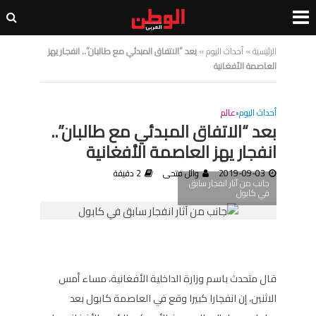
الرئيسية
»
أحداث اليوم
»
بعد “الاتفاق المبدئي مع طالبان”.. انفجار يهز
العاصمة الأفغانية
أحداث اليوم
•
عالم
بعد “الاتفاق المبدئي مع طالبان”..
انفجار يهز العاصمة الأفغانية
2019-09-03
وائل فتحى
2 دقيقة
جانب من آثار انفجار سابق
في كابول
قال متحدث باسم وزارة الداخلية الأفغانية، مساء أمس
الاثنين، إن انفجارا كبيرا وقع في العاصمة كابول بعد