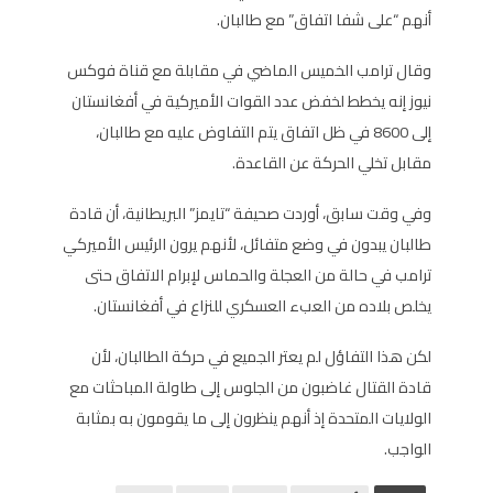
أنهم “على شفا اتفاق” مع طالبان.
وقال ترامب الخميس الماضي في مقابلة مع قناة فوكس
نيوز إنه يخطط لخفض عدد القوات الأميركية في أفغانستان
إلى 8600 في ظل اتفاق يتم التفاوض عليه مع طالبان،
مقابل تخلي الحركة عن القاعدة.
وفي وقت سابق، أوردت صحيفة “تايمز” البريطانية، أن قادة
طالبان يبدون في وضع متفائل، لأنهم يرون الرئيس الأميركي
ترامب في حالة من العجلة والحماس لإبرام الاتفاق حتى
يخلص بلاده من العبء العسكري للنزاع في أفغانستان.
لكن هذا التفاؤل لم يعتر الجميع في حركة الطالبان، لأن
قادة القتال غاضبون من الجلوس إلى طاولة المباحثات مع
الولايات المتحدة إذ أنهم ينظرون إلى ما يقومون به بمثابة
الواجب.