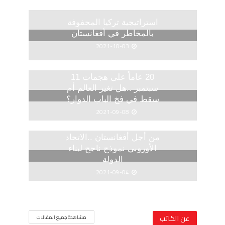
استراتيجية تركيا المحفوفة
بالمخاطر في أفغانستان
2021-10-03
20 عاماً على هجمات 11
سبتمبر ..هل تغير العالم أم
سقط في فخ الباب الدوار؟
2021-09-08
من أجل أفغانستان ..الاتحاد
الأوروبي نموذج ناجح لبناء
الدولة
2021-09-04
عن الكاتب
مشاهدة جميع المقالات