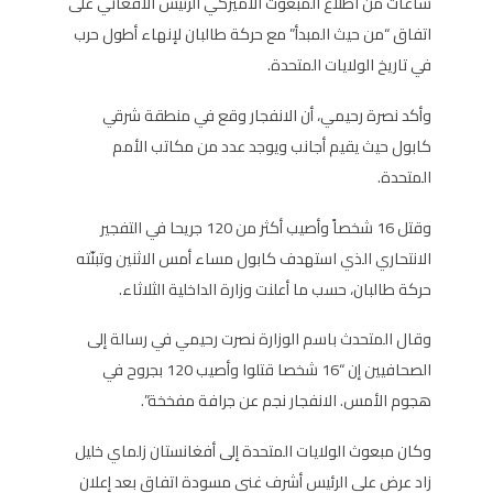
ساعات من اطلاع المبعوث الأميركي الرئيس الأفغاني على
اتفاق “من حيث المبدأ” مع حركة طالبان لإنهاء أطول حرب
في تاريخ الولايات المتحدة.
وأكد نصرة رحيمي، أن الانفجار وقع في منطقة شرقي
كابول حيث يقيم أجانب ويوجد عدد من مكاتب الأمم
المتحدة.
وقتل 16 شخصاً وأصيب أكثر من 120 جريحا في التفجير
الانتحاري الذي استهدف كابول مساء أمس الاثنين وتبنّته
حركة طالبان، حسب ما أعلنت وزارة الداخلية الثلاثاء.
وقال المتحدث باسم الوزارة نصرت رحيمي في رسالة إلى
الصحافيين إن “16 شخصا قتلوا وأصيب 120 بجروح في
هجوم الأمس. الانفجار نجم عن جرافة مفخخة”.
وكان مبعوث الولايات المتحدة إلى أفغانستان زلماي خليل
زاد عرض على الرئيس أشرف غني مسودة اتفاق بعد إعلان