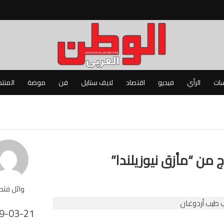
سات
الرأي
فيديو
اقتصاد
لايف ستايل
فن
موضة
المنت
وج من “مأزق نيوزيلندا”
وائل فت
9-03-21