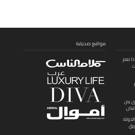
مواقع صديقة
ذا نعم
ت
ى بين
بنان
لدولة:
ريق