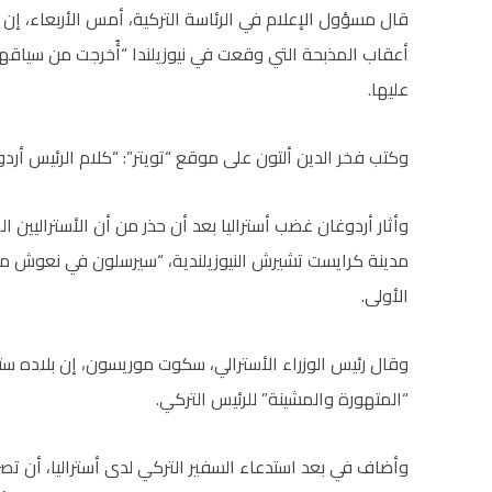
قال مسؤول الإعلام في الرئاسة التركية، أمس الأربعاء، إن
أعقاب المذبحة التي وقعت في نيوزيلندا “أُخرجت من سياقها”
عليها.
وكتب فخر الدين ألتون على موقع “تويتر”: “كلام الرئيس أرد
وأثار أردوغان غضب أستراليا بعد أن حذر من أن الأستراليي
مدينة كرايست تشيرش النيوزيلندية، “سيرسلون في نعوش مث
الأولى.
وقال رئيس الوزراء الأسترالي، سكوت موريسون، إن بلاده ستت
“المتهورة والمشينة” للرئيس التركي.
وأضاف في بعد استدعاء السفير التركي لدى أستراليا، أن تص