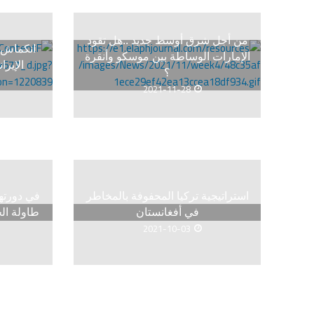
من أجل شرق أوسط جديد ..هل تقود
انكماش م
الإمارات الوساطة بين موسكو وأنقرة
الإير
؟
2021-11-28
استراتيجية تركيا المحفوفة بالمخاطر
في أفغانستان
طاولة الج
2021-10-03