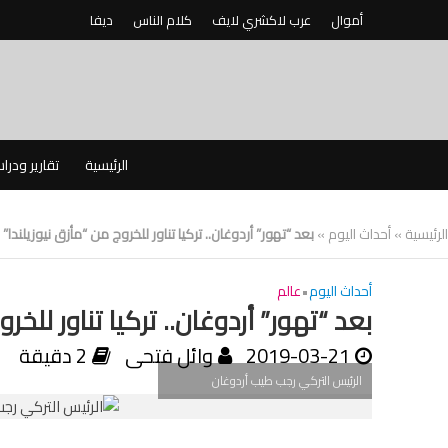
أموال
عرب لاكشري لايف
كلام الناس
ديفا
الرئيسية
تقارير ودرا
الرئيسية
»
أحداث اليوم
»
بعد “تهور” أردوغان.. تركيا تناور للخروج من “مأزق نيوزيلندا”
أحداث اليوم
•
عالم
بعد “تهور” أردوغان.. تركيا تناور للخر
2019-03-21
وائل فتحى
2 دقيقة
الرئيس التركي رجب طيب أردوغان