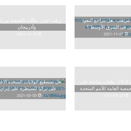
رتقب ..هل يتراجع النفوذ
ترقب حذر .. مآلات التصعيد بين إي
انى فى الشرق الأوسط ؟
وأذربيجان
2021-10-10
2021-11-07
في دورتها الـ76.. ملفات ساخنة على
هل تستطيع الولايات المتحدة الاعت
معية العامة للأمم المتحدة
على تركيا للسيطرة على إيران
2021-03-05
2021-09-22