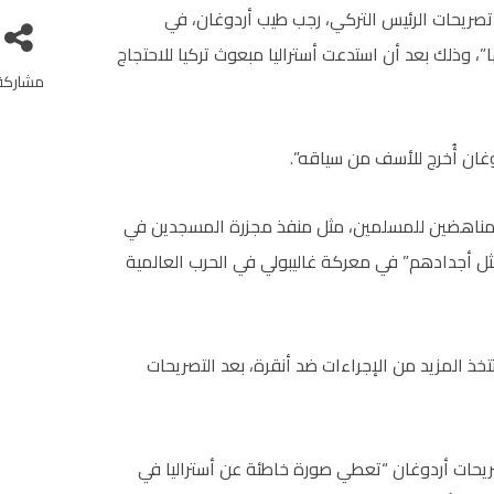
 تصريحات الرئيس التركي، رجب طيب أردوغان، في
، وذلك بعد أن استدعت أستراليا مبعوث تركيا للاحتجاج
مشاركة
وغان أُخرج للأسف من سياقه”.
ن المناهضين للمسلمين، مثل منفذ مجزرة المسجدين في
ل أجدادهم” في معركة غاليبولي في الحرب العالمية
خذ المزيد من الإجراءات ضد أنقرة، بعد التصريحات
ريحات أردوغان “تعطي صورة خاطئة عن أستراليا في