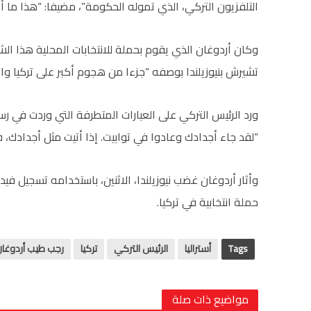
التلفزيون التركي، الذي تموله الحكومة”، مضيفا: “هذا ما أ
وكان أردوغان الذي يقوم بحملة للانتخابات المحلية هذا ال
تشيرش بنيوزيلندا بوصفه “جزءا من هجوم أكبر على تركيا وال
ورد الرئيس التركي على العبارات المتطرفة التي وردت في رسا
“لقد جاء أجدادك وعادوا في توابيت. إذا أتيت مثل أجدادك، 
وأثار أردوغان غضب نيوزيلندا، الاثنين، باستخدامه تسجيل في
حملة انتخابية في تركيا.
Tags
أستراليا
الرئيس التركي
تركيا
رجب طيب أردوغان
مواضيع ذات صلة