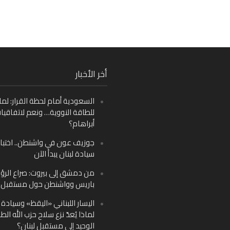
Fa
أخر الأخبار
Ins
السعودية أمام لحظة القرار: لما
Y
للطاقة النووية… ونعم لاتفاقيا
أبراهام؟
جوزيف عون في واشنطن.. اختبار
سيادة لبنان يبدأ الآن
من دمشق إلى بيروت: صراع الرؤ
باريس وواشنطن حول مستقبل ل
اليسار اللبناني «اليقظ» وسيادة ا
لماذا يُعدّ نزع سلاح حزب الله الط
الوحيد إلى مستقبل لبنان؟