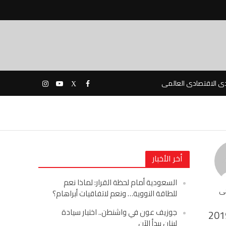
دى الاقتصادى العالمى
أخر الأخبار
السعودية أمام لحظة القرار: لماذا نعم
حى
للطاقة النووية… ونعم لاتفاقيات أبراهام؟
جوزيف عون في واشنطن.. اختبار سيادة
201
لبنان يبدأ الآن