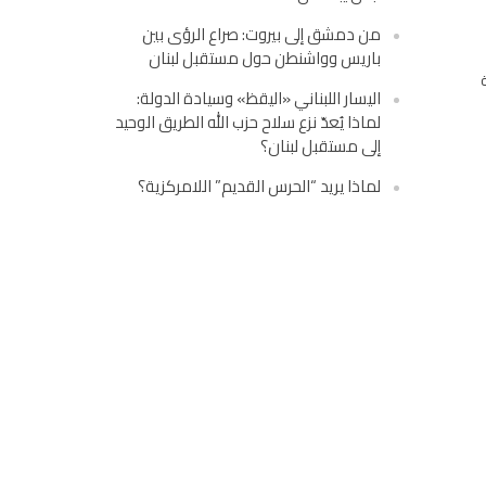
من دمشق إلى بيروت: صراع الرؤى بين
باريس وواشنطن حول مستقبل لبنان
اليسار اللبناني «اليقظ» وسيادة الدولة:
لماذا يُعدّ نزع سلاح حزب الله الطريق الوحيد
إلى مستقبل لبنان؟
لماذا يريد “الحرس القديم” اللامركزية؟