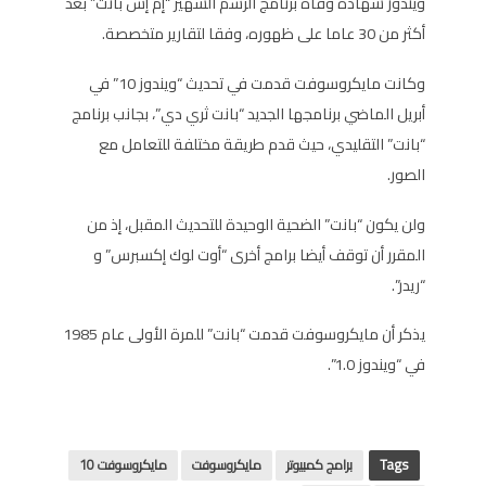
ويندوز شهادة وفاة برنامج الرسم الشهير “إم إس بانت” بعد
أكثر من 30 عاما على ظهوره، وفقا لتقارير متخصصة.
وكانت مايكروسوفت قدمت في تحديث “ويندوز 10” في
أبريل الماضي برنامجها الجديد “بانت ثري دي”، بجانب برنامج
“بانت” التقليدي، حيث قدم طريقة مختلفة للتعامل مع
الصور.
ولن يكون “بانت” الضحية الوحيدة للتحديث المقبل، إذ من
المقرر أن توقف أيضا برامج أخرى “أوت لوك إكسبرس” و
“ريدر”.
يذكر أن مايكروسوفت قدمت “بانت” للمرة الأولى عام 1985
في “ويندوز 1.0”.
Tags
برامج كمبيوتر
مايكروسوفت
مايكروسوفت 10