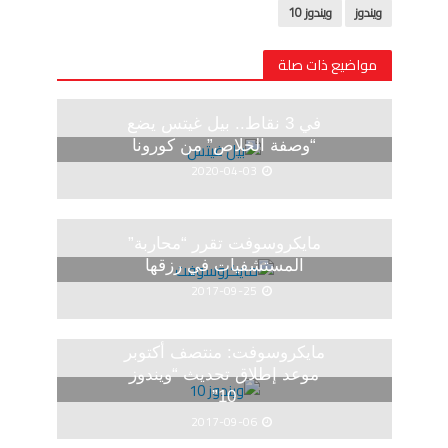
ويندوز
ويندوز 10
مواضيع ذات صلة
في 3 نقاط.. بيل غيتس يضع
“وصفة الخلاص” من كورونا
2020-04-03
مايكروسوفت تقرر “محاربة”
المستشفيات في رزقها
2017-09-25
مايكروسوفت: منتصف أكتوبر
موعد إطلاق تحديث “ويندوز
10”
2017-09-06