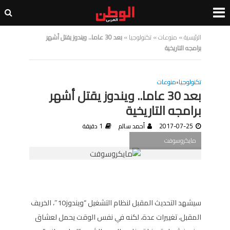
الرئيسية
»
منوعات
»
تكنولوجيا
»
بعد 30 عاما.. ويندوز يقتل أشهر
برامجه التاريخية
تكنولوجيا
•
منوعات
بعد 30 عاما.. ويندوز يقتل أشهر
برامجه التاريخية
2017-07-25
أحمد سالم
1 دقيقة
مايكروسوفت
سيشهد التحديث المقبل لنظام التشغيل “ويندوز10″، الخريف
المقبل، تغييرات عدة، لكنه في نفس الوقت يحمل لعشاق