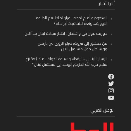
أخر الأخبار
السعودية أمام لحظة القرار: لماذا نعم للطاقة
النووية… ونعم لاتفاقيات أبراهام؟
جوزيف عون في واشنطن.. اختبار سيادة لبنان يبدأ الآن
من دمشق إلى بيروت: صراع الرؤى بين باريس
وواشنطن حول مستقبل لبنان
اليسار اللبناني «اليقظ» وسيادة الدولة: لماذا يُعدّ نزع
سلاح حزب الله الطريق الوحيد إلى مستقبل لبنان؟
Facebook
Twitter
Instagram
YouTube
الوطن العربي