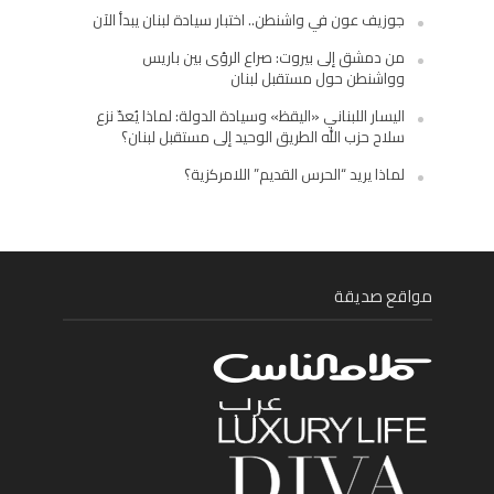
جوزيف عون في واشنطن.. اختبار سيادة لبنان يبدأ الآن
من دمشق إلى بيروت: صراع الرؤى بين باريس
وواشنطن حول مستقبل لبنان
اليسار اللبناني «اليقظ» وسيادة الدولة: لماذا يُعدّ نزع
سلاح حزب الله الطريق الوحيد إلى مستقبل لبنان؟
لماذا يريد “الحرس القديم” اللامركزية؟
مواقع صديقة