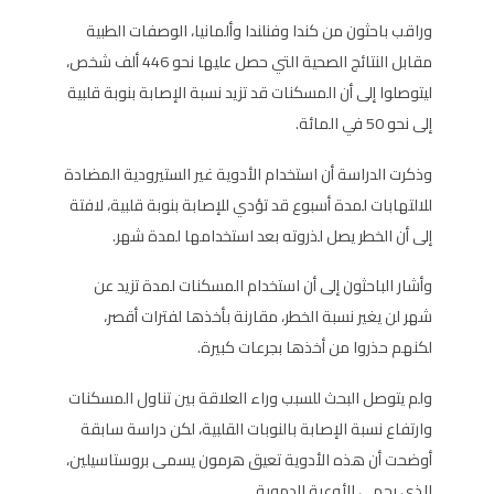
وراقب باحثون من كندا وفنلندا وألمانيا، الوصفات الطبية
مقابل النتائج الصحية التي حصل عليها نحو 446 ألف شخص،
ليتوصلوا إلى أن المسكنات قد تزيد نسبة الإصابة بنوبة قلبية
إلى نحو 50 في المائة.
وذكرت الدراسة أن استخدام الأدوية غير الستيرودية المضادة
للالتهابات لمدة أسبوع قد تؤدي للإصابة بنوبة قلبية، لافتة
إلى أن الخطر يصل لذروته بعد استخدامها لمدة شهر.
وأشار الباحثون إلى أن استخدام المسكنات لمدة تزيد عن
شهر لن يغير نسبة الخطر، مقارنة بأخذها لفترات أقصر،
لكنهم حذروا من أخذها بجرعات كبيرة.
ولم يتوصل البحث للسبب وراء العلاقة بين تناول المسكنات
وارتفاع نسبة الإصابة بالنوبات القلبية، لكن دراسة سابقة
أوضحت أن هذه الأدوية تعيق هرمون يسمى بروستاسيلين،
الذي يحمي الأوعية الدموية.