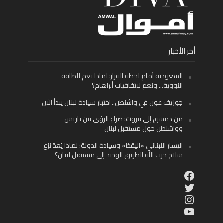
أخر الأخبار
السعودية أمام لحظة القرار: لماذا نعم للطاقة
النووية… ونعم لاتفاقيات أبراهام؟
جوزيف عون في واشنطن.. اختبار سيادة لبنان يبدأ الآن
من دمشق إلى بيروت: صراع الرؤى بين باريس
وواشنطن حول مستقبل لبنان
اليسار اللبناني «اليقظ» وسيادة الدولة: لماذا يُعدّ نزع
سلاح حزب الله الطريق الوحيد إلى مستقبل لبنان؟
Facebook
Twitter
Instagram
YouTube