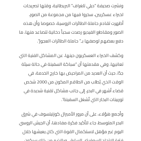
ونشرت صحيفة “ديلي تلغراف” البريطانية، وقتها تصريحات
لخبراء عسكريين، سخروا فيها من مجموعة من الصور،
أظهرت تقادم حاملة الطائرات الروسية، خصوصا وأن هذه
الصور ومقاطع الفيديو رصدت سحباً دخانية تتصاعد منها، ما
دفع بعضهم لوصفها بـ” حاملة الطائرات العجوز”.
وكشف الخبراء العسكريون حينها، عن المشاكل الفنية التي
تعانيها، وفي مقدمتها أن “سباكة السفينة في حالة سيئة
جدًا، حيث أن العديد من المراحيض بها خارج الخدمة، في
الوقت الذي يُطلب من الطاقم المكون من 2000 شخص
قضاء أشهر في البحر، إلى جانب مشاكل تقنية شديدة في
توربينات البخار التي تُشغل السفينة”.
وأجمع هؤلاء، على أن مرور الأميرال كوزنيتسوف في شرق
البحر المتوسط، جاء لتأكيد فكرة مفادها، أن الجيش الروسي
اليوم غير مؤهل لاستكمال القوة التي كان يعيشها خلال
فترة الاتحاد السوفيتي السابق، وبالرغم من ذلك سيكون