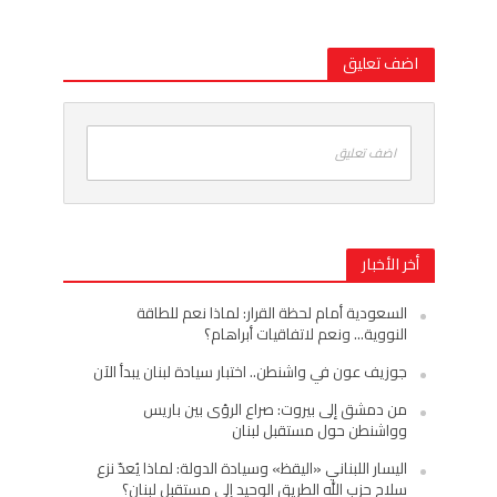
اضف تعليق
اضف تعليق
أخر الأخبار
السعودية أمام لحظة القرار: لماذا نعم للطاقة
النووية… ونعم لاتفاقيات أبراهام؟
جوزيف عون في واشنطن.. اختبار سيادة لبنان يبدأ الآن
من دمشق إلى بيروت: صراع الرؤى بين باريس
وواشنطن حول مستقبل لبنان
اليسار اللبناني «اليقظ» وسيادة الدولة: لماذا يُعدّ نزع
سلاح حزب الله الطريق الوحيد إلى مستقبل لبنان؟