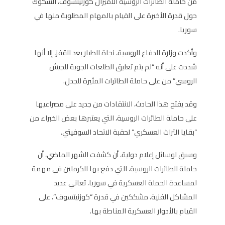
من حاملة الطائرات الروسية الأميرال كوزنيتسوف، الشكوك
حول قدرة الأخيرة على القيام بالمهام المطلوبة منها في
سوريا.
وأكدت وزارة الدفاع الروسية، نجاة الطيار بعد القفز، إلا أنها
شددت على أنه “لم يتم تعليق الطلعات الجوية للجيش
الروسي” من على حاملة الطائرات المثيرة للجدل.
وقد يفتح هذا الحادث، الانتقادات من جديد على مصراعيها
على حاملة الطائرات الروسية، التي يعتبرها بعض الخبراء من
“بقايا التراث العسكري” لحقبة الاتحاد السوفيتي.
وسبق لوسائل إعلام دولية، أن كشفت الشهر الماضي، أن
حاملة الطائرات الروسية، التي دفع بها الكرملين في مهمة
لمساعدة الحملة العسكرية في سوريا، تعاني عديد
المشاكل الفنية، مشككين في قدرة “كوزنيتسوف”، على
القيام بالأدوار العسكرية المناطة بها.