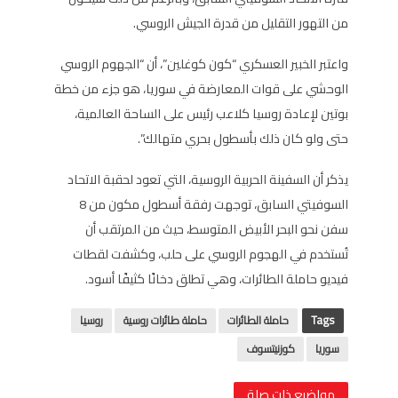
من التهور التقليل من قدرة الجيش الروسي.
واعتبر الخبير العسكري “كون كوغلين”، أن “الجهوم الروسي
الوحشي على قوات المعارضة في سوريا، هو جزء من خطة
بوتين لإعادة روسيا كلاعب رئيس على الساحة العالمية،
حتى ولو كان ذلك بأسطول بحري متهالك”.
يذكر أن السفينة الحربية الروسية، التي تعود لحقبة الاتحاد
السوفيتي السابق، توجهت رفقة أسطول مكون من 8
سفن نحو البحر الأبيض المتوسط، حيث من المرتقب أن
تُستخدم في الهجوم الروسي على حلب، وكشفت لقطات
فيديو حاملة الطائرات، وهي تطلق دخانًا كثيفًا أسود.
Tags
حاملة الطائرات
حاملة طائرات روسية
روسيا
سوريا
كوزنيتسوف
مواضيع ذات صلة