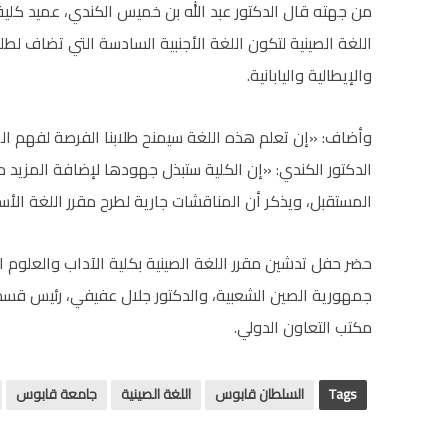
من جهته قال الدكتور عبد الله بن خميس الكندي، عميد كلية 
اللغة الصينية لتكون اللغة الأجنبية السادسة التي تضاف لطلب
والإيطالية واليابانية.
وأضاف: «إن تعلم هذه اللغة سيمنح طلابنا الفرصة لفهم الم
الدكتور الكندي: «إن الكلية ستبذل جهودها لإضافة المزيد
المستقبل، ويذكر أن المناقشات جارية لطرح مقرر اللغة الأسبا
حضر حفل تدشين مقرر اللغة الصينية بكلية الآداب والعلوم ا
جمهورية الصين الشعبية، والدكتور جلال عفيفي، رئيس قسم 
مكتب التعاون الدولي.
Tags
السلطان قابوس
اللغة الصينية
جامعة قابوس