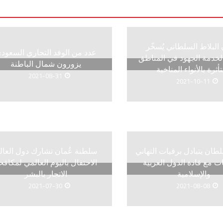
لبلاط السلطاني يُسخّر
عدد من الوفد التجاري السعود
 لخدمة الجهود في المناطق
يزورون شمال الباطنة
تأثرة بالأنواء المناخية
2021-08-31
2021-10-11
لطان يتبادل برقيات التهاني
سلطنة عُمان تشارك دول العال
ات مع قادة الدول العربية
الاحتفال باليوم العالمي لمكافح
والإسلامية
الاتجار بالبشر
2021-07-30
2021-08-08