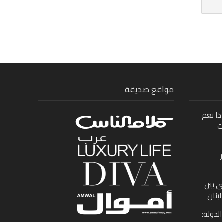
مواقع صديقة
ذا نعم
ت
ى بين
بنان
لدولة: