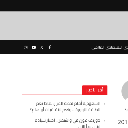
دى الاقتصادى العالمى
أخر الأخبار
السعودية أمام لحظة القرار: لماذا نعم
ي
للطاقة النووية… ونعم لاتفاقيات أبراهام؟
جوزيف عون في واشنطن.. اختبار سيادة
201
لبنان يبدأ الآن