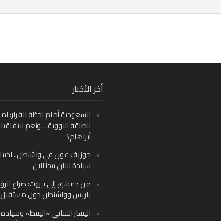
Fa
أخر الأخبار
Ins
السعودية أمام لحظة القرار: لما
Y
للطاقة النووية… ونعم لاتفاقيا
أبراهام؟
جوزيف عون في واشنطن.. اختبار
سيادة لبنان يبدأ الآن
من دمشق إلى بيروت: صراع الرؤ
باريس وواشنطن حول مستقبل ل
اليسار اللبناني «اليقظ» وسيادة ا