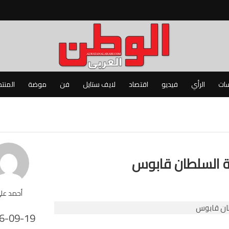
سات
الرأي
فيديو
اقتصاد
لايف ستايل
فن
موضة
المنت
ة السلطان قابوس
أحمد عل
6-09-19