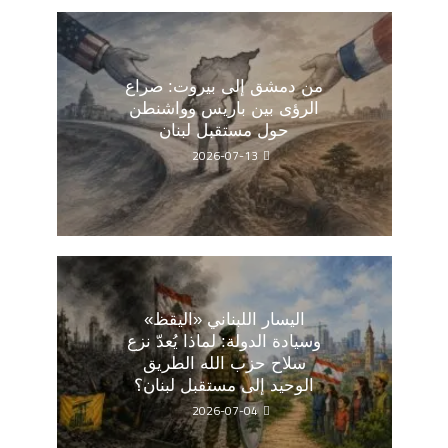
من دمشق إلى بيروت: صراع
الرؤى بين باريس وواشنطن
حول مستقبل لبنان
2026-07-13
اليسار اللبناني «اليقظ»
وسيادة الدولة: لماذا يُعدّ نزع
سلاح حزب الله الطريق
الوحيد إلى مستقبل لبنان؟
2026-07-04