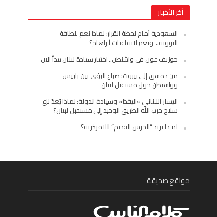
أخر الأخبار
السعودية أمام لحظة القرار: لماذا نعم للطاقة
النووية… ونعم لاتفاقيات أبراهام؟
جوزيف عون في واشنطن.. اختبار سيادة لبنان يبدأ الآن
من دمشق إلى بيروت: صراع الرؤى بين باريس
وواشنطن حول مستقبل لبنان
اليسار اللبناني «اليقظ» وسيادة الدولة: لماذا يُعدّ نزع
سلاح حزب الله الطريق الوحيد إلى مستقبل لبنان؟
لماذا يريد “الحرس القديم” اللامركزية؟
مواقع صديقة