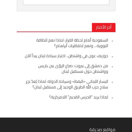
أخر الأخبار
السعودية أمام لحظة القرار: لماذا نعم للطاقة
النووية… ونعم لاتفاقيات أبراهام؟
جوزيف عون في واشنطن.. اختبار سيادة لبنان يبدأ الآن
من دمشق إلى بيروت: صراع الرؤى بين باريس
وواشنطن حول مستقبل لبنان
اليسار اللبناني «اليقظ» وسيادة الدولة: لماذا يُعدّ نزع
سلاح حزب الله الطريق الوحيد إلى مستقبل لبنان؟
لماذا يريد “الحرس القديم” اللامركزية؟
مواقع صديقة