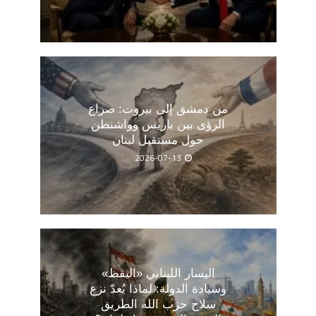
من دمشق إلى بيروت: صراع
الرؤى بين باريس وواشنطن
حول مستقبل لبنان
2026-07-13
اليسار اللبناني «اليقظ»
وسيادة الدولة: لماذا يُعدّ نزع
سلاح حزب الله الطريق