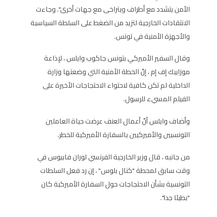
الأمن يتشدد مع أطراف ويتراخى مع جهات أخرى". وجاءت
الانتقادات الخارجية لتزيد من الضغط على السلطة السياسية
والأجهزة الأمنية في تونس.
وقال السفير الأميركي بتونس جاكوب وايلس ، لإذاعة
موزاييك إف إم ، إنّ الخطة الأمنية التي وضعتها وزارة
الداخلية لم تكن كافية لاحتواء الاحتجاجات الأخيرة على
الفيلم المسيء للرسول.
وأضاف وايلس أنّ أعمال العنف عرضت حياة العاملين
التونسيين والأميركيين بالسفارة الأميركية للخطر.
من جانبه ، قال وزير الخارجية الفرنسي لوران فابيوس في
وقت سابق لمحطة "كنال بلوس" ، إن رد فعل السلطات
التونسية بشأن الاحتجاجات حول السفارة الأميركية كان
"بطيئا جدا".