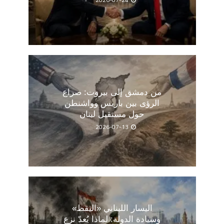
من دمشق إلى بيروت: صراع
الرؤى بين باريس وواشنطن
حول مستقبل لبنان
2026-07-13
اليسار اللبناني «اليقظ»
وسيادة الدولة: لماذا يُعدّ نزع