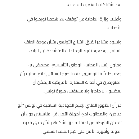
بعد اشتباكات استمرت لساعات.
وأعلنت وزارة الداخلية عن توقيف 28 شخصا تورطوا في
الأحداث.
وتسود مشاعر القلق الشارع التونسي بشأن عودة العنف
السلفي وصعود نفوذ الجماعات المتشددة في البلاد.
وحاول رئيس المجلس الوطني التأسيسي مصطفى بن
جعفر طمأنة التونسيين عندما صرح لوسائل إعلام محلية بأن
المتورطين في أحداث السفارة الأميركية لا يمكن أن
يعكسوا ، لا حاضرا ولا مستقبلا ، صورة تونس.
غير أن الظهور العلني لزعيم الجهادية السلفية في تونس "أبو
عياض"، والمطلوب لدى أجهزة الأمن في مناسبتين دون أن
تتمكن الشرطة من اعتقاله عزز الشكوك بشأن مدى قدرة
الدولة وأجهزة الأمن على كبح العنف السلفي.