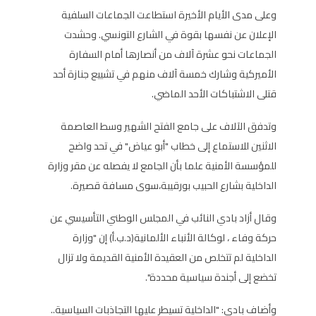
وعلى مدى الأيام الأخيرة استطاعت الجماعات السلفية
الإعلان عن نفسها بقوة في الشارع التونسي. وحشدت
الجماعات نحو عشرة آلاف من أنصارها أمام السفارة
الأميركية وشارك خمسة آلاف منهم في تشييع جنازة أحد
قتلى الاشتباكات الأحد الماضي.
وتدفق الآلاف على جامع الفتح الشهير وسط العاصمة
الاثنين للاستماع إلى خطاب "أبو عياض" في تحد واضح
للمؤسسة الأمنية علما بأن الجامع لا يفصله عن مقر وزارة
الداخلية بشارع الحبيب بورقيبة،سوى مسافة قصيرة.
وقال أزاد بادي النائب في المجلس الوطني التأسيسي عن
حركة وفاء ، لوكالة الأنباء الألمانية(د.ب.أ) إن "وزارة
الداخلية لم تتخلص من العقيدة الأمنية القديمة ولا تزال
تخضع إلى أجندة سياسية محددة".
وأضاف بادي: "الداخلية تسيطر عليها التجاذبات السياسية..