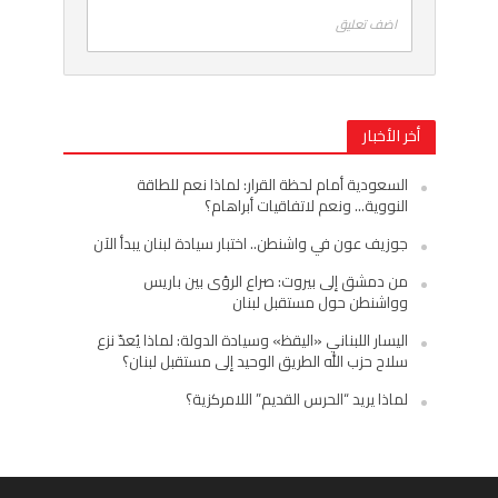
اضف تعليق
أخر الأخبار
السعودية أمام لحظة القرار: لماذا نعم للطاقة
النووية… ونعم لاتفاقيات أبراهام؟
جوزيف عون في واشنطن.. اختبار سيادة لبنان يبدأ الآن
من دمشق إلى بيروت: صراع الرؤى بين باريس
وواشنطن حول مستقبل لبنان
اليسار اللبناني «اليقظ» وسيادة الدولة: لماذا يُعدّ نزع
سلاح حزب الله الطريق الوحيد إلى مستقبل لبنان؟
لماذا يريد “الحرس القديم” اللامركزية؟