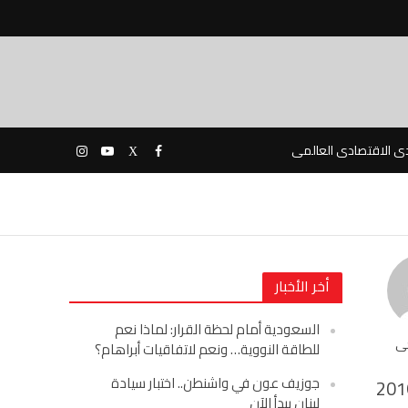
دى الاقتصادى العالمى
أخر الأخبار
السعودية أمام لحظة القرار: لماذا نعم
حى
للطاقة النووية… ونعم لاتفاقيات أبراهام؟
جوزيف عون في واشنطن.. اختبار سيادة
201
لبنان يبدأ الآن