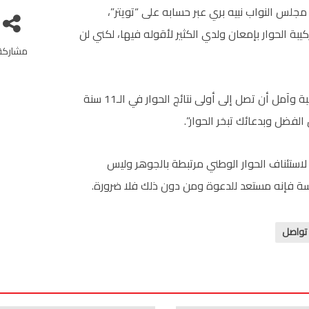
مجلس النواب نبيه بري عبر حسابه على “تويتر”،
بة الحوار بإمعان ولدي الكثير لأقوله فيها، لكني لن
مشاركة
وختم: “يبقى كلمة أخيرة، أتمنى لك التوفيق مع هذه التركيبة وآمل أن تصل إلى أولى نتائج الحوار في الـ11 سنة
الفضل وبدعائك تبخر الحوار”.
 لاستئناف الحوار الوطني مرتبطة بالجوهر وليس
وسة فإنه مستعد للدعوة ومن دون ذلك فلا ضرورة.
تواصل