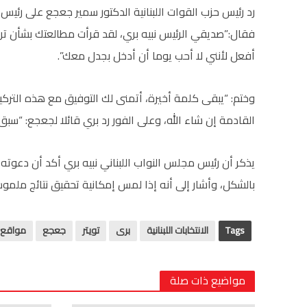
رد رئيس حزب القوات اللبنانية الدكتور سمير جعجع على رئيس 
فقال:”صديقي الرئيس نبيه بري، لقد قرأت مطالعتك بشأن تركي
أفعل لأنني لا أحب يوما أن أدخل بجدل معك”.
القادمة إن شاء الله، وعلى الفور رد بري قائلا لجعجع: “سبق 
يذكر أن رئيس مجلس النواب اللبناني نبيه بري أكد أن دعوته
بالشكل، وأشار إلى أنه إذا لمس إمكانية تحقيق نتائج ملم
Tags
الانتخابات اللبنانية
برى
تويتر
جعجع
مواقع 
مواضيع ذات صلة