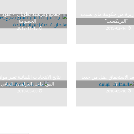
وزيرة من حكومة ماي بسبب
جعجع وفرنجية يطويان 4
“البريكست”
الخصومة
2018-11-15
2019-03-14
بعد الاستحقاق ..هل من جديد
نتائج الانتخابات اللبنانية تغير موا
؟
القوة داخل البرلمان اللبناني
2018-05-08
2018-05-16