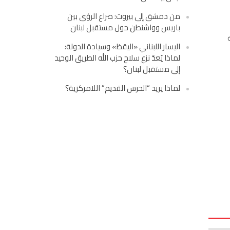
من دمشق إلى بيروت: صراع الرؤى بين
باريس وواشنطن حول مستقبل لبنان
اليسار اللبناني «اليقظ» وسيادة الدولة:
لماذا يُعدّ نزع سلاح حزب الله الطريق الوحيد
إلى مستقبل لبنان؟
لماذا يريد “الحرس القديم” اللامركزية؟