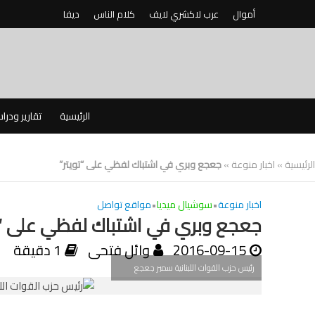
أموال
عرب لاكشري لايف
كلام الناس
ديفا
الرئيسية
تقارير ودرا
الرئيسية
»
اخبار منوعة
»
جعجع وبري في اشتباك لفظي على “تويتر”
اخبار منوعة
•
سوشيال ميديا
•
مواقع تواصل
جعجع وبري في اشتباك لفظي على “ت
2016-09-15
وائل فتحى
1 دقيقة
رئيس حزب القوات اللبنانية سمير جعجع