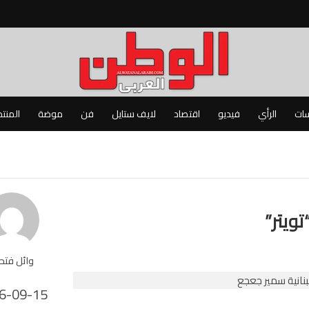
سات
الرأي
فيديو
اقتصاد
لايف ستايل
فن
موضة
المنت
ويتر”
وائل فت
6-09-15