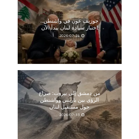
جوزيف عون في واشنطن..
اختبار سيادة لبنان يبدأ الآن
2026-07-24
من دمشق إلى بيروت: صراع
الرؤى بين باريس وواشنطن
حول مستقبل لبنان
2026-07-13