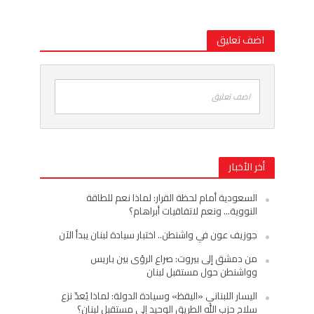
اضف تعليق
اضف تعليق
أخر الأخبار
السعودية أمام لحظة القرار: لماذا نعم للطاقة
النووية… ونعم لاتفاقيات أبراهام؟
جوزيف عون في واشنطن.. اختبار سيادة لبنان يبدأ الآن
من دمشق إلى بيروت: صراع الرؤى بين باريس
وواشنطن حول مستقبل لبنان
اليسار اللبناني «اليقظ» وسيادة الدولة: لماذا يُعدّ نزع
سلاح حزب الله الطريق الوحيد إلى مستقبل لبنان؟