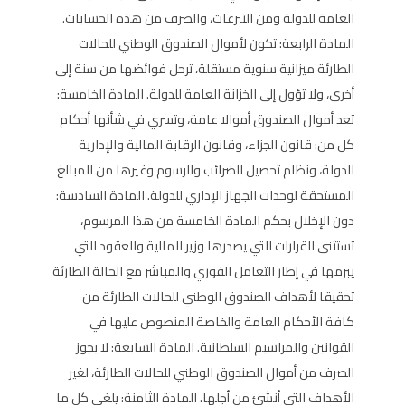
العامة للدولة ومن التبرعات، والصرف من هذه الحسابات.
المادة الرابعة: تكون لأموال الصندوق الوطني للحالات
الطارئة ميزانية سنوية مستقلة، ترحل فوائضها من سنة إلى
أخرى، ولا تؤول إلى الخزانة العامة للدولة. المادة الخامسة:
تعد أموال الصندوق أموالا عامة، وتسري في شأنها أحكام
كل من: قانون الجزاء، وقانون الرقابة المالية والإدارية
للدولة، ونظام تحصيل الضرائب والرسوم وغيرها من المبالغ
المستحقة لوحدات الجهاز الإداري للدولة. المادة السادسة:
دون الإخلال بحكم المادة الخامسة من هذا المرسوم،
تستثنى القرارات التي يصدرها وزير المالية والعقود التي
يبرمها في إطار التعامل الفوري والمباشر مع الحالة الطارئة
تحقيقا لأهداف الصندوق الوطني للحالات الطارئة من
كافة الأحكام العامة والخاصة المنصوص عليها في
القوانين والمراسيم السلطانية. المادة السابعة: لا يجوز
الصرف من أموال الصندوق الوطني للحالات الطارئة، لغير
الأهداف التي أنشئ من أجلها. المادة الثامنة: يلغى كل ما