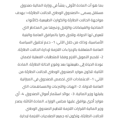
بما هو آت المادة الأولى: ينشأ في وزارة المالية صندوق
مستقل يسمى «الصندوق الوطني للحالات الطارئة»؛ بهدف
مواجهة الحالات الطارئة والكوارث الطبيعية كالأنواء
المناخية والفيضانات والزلازل وغيرها من المخاطر التي
تتعرض لها الدولة، وتلحق ضررا بالمرافق العامة والبنية
الأساسية، وذلك من خلال الآتي: 1- دعم تحقيق السياسة
العامة المتعلقة بالإجراءات اللازمة لإدارة الحالات الطارئة.
2- تقديم التمويل اللازم وفقا للمتطلبات الفعلية لضمان
عودة الحياة إلى طبيعتها بعد وقوع الحالة الطارئة. المادة
الثانية: تتكون موارد الصندوق الوطني للحالات الطارئة من
الآتي: 1- الاعتمادات التي تخصص للصندوق في الميزانية
العامة للدولة. 2- الهبات والتبرعات والمساهمات التي
يقبلها وزير المالية. 3- عوائد استثمار أموال الصندوق. 4- أي
موارد أخرى يوافق عليها مجلس الوزراء. المادة الثالثة: يصدر
وزير المالية القرارات اللازمة لتنظيم الصندوق الوطني
للحالات الطارئة، وتكون له جميع الصلاحيات اللازمة لإدارة