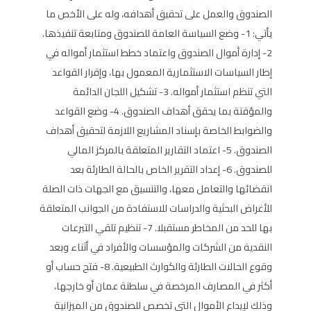
الصندوق والعمل على تحقيق أهدافه، وله على الأخص ما
يأتي: 1- وضع السياسة العامة للصندوق ومتابعة تنفيذها.
2- إدارة أموال الصندوق واعتماد خطط استثمار أمواله في
إطار السياسات الاستثمارية المعمول بها، وإقرار القواعد
التي تنظم استثمار أمواله. 3- تشكيل اللجان الدائمة
والمؤقتة بما يحقق أهداف الصندوق. 4- وضع القواعد
والضوابط الخاصة بإسناد المشاريع اللازمة لتحقيق أهداف
الصندوق. 5- اعتماد التقارير المتعلقة بالمركز المالي
للصندوق. 6- إعداد التقرير الخاص بالحالة الطارئة بعد
انقضائها والتعامل معها، والتنسيق مع الجهات ذات الصلة
للأغراض البحثية والدراسات للاستفادة من الجوانب المتعلقة
بها للحد من المخاطر مستقبلا. 7- تنظيم تلقي التبرعات
النقدية من الشركات والمؤسسات والأفراد في أثناء وبعد
وقوع الحالات الطارئة والكوارث الطبيعية. 8- فتح حساب أو
أكثر في المصارف المرخصة في سلطنة عمان أو خارجها،
وذلك لإيداع الأموال التي تخصص للصندوق من الميزانية