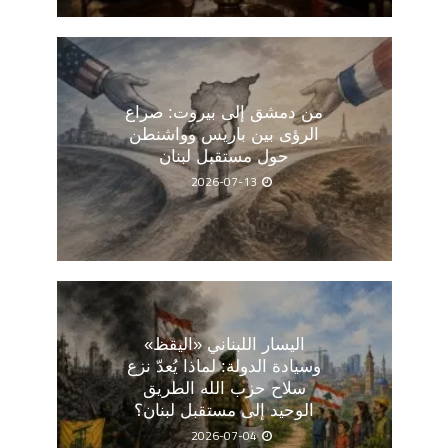
من دمشق إلى بيروت: صراع
الرؤى بين باريس وواشنطن
حول مستقبل لبنان
2026-07-13
اليسار اللبناني «اليقظ»
وسيادة الدولة: لماذا يُعدّ نزع
سلاح حزب الله الطريق
الوحيد إلى مستقبل لبنان؟
2026-07-04