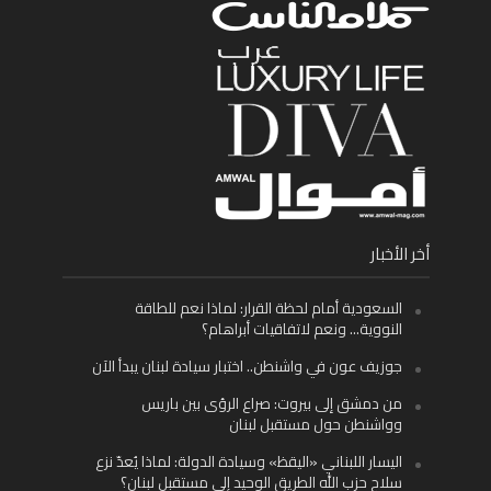
أخر الأخبار
السعودية أمام لحظة القرار: لماذا نعم للطاقة
النووية… ونعم لاتفاقيات أبراهام؟
جوزيف عون في واشنطن.. اختبار سيادة لبنان يبدأ الآن
من دمشق إلى بيروت: صراع الرؤى بين باريس
وواشنطن حول مستقبل لبنان
اليسار اللبناني «اليقظ» وسيادة الدولة: لماذا يُعدّ نزع
سلاح حزب الله الطريق الوحيد إلى مستقبل لبنان؟