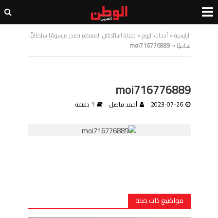
الرئيسية
»
أحداث اليوم
»
جلالة السُّلطان المعظم يصدر مرسومًا سلطانيًّا
ساميًا
»
moi716776889
moi716776889
2023-07-26
أحمد فاضل
1 دقيقة
مواضيع ذات صلة