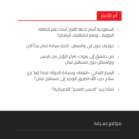
أخر الأخبار
السعودية أمام لحظة القرار: لماذا نعم للطاقة
النووية… ونعم لاتفاقيات أبراهام؟
جوزيف عون في واشنطن.. اختبار سيادة لبنان يبدأ الآن
من دمشق إلى بيروت: صراع الرؤى بين باريس
وواشنطن حول مستقبل لبنان
اليسار اللبناني «اليقظ» وسيادة الدولة: لماذا يُعدّ نزع
سلاح حزب الله الطريق الوحيد إلى مستقبل لبنان؟
لماذا يريد “الحرس القديم” اللامركزية؟
مواقع صديقة