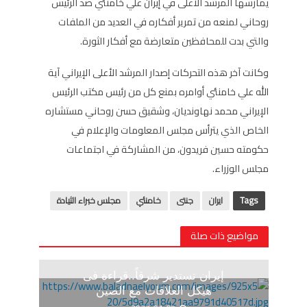
يمارسها المرشد الأعلى في إيران علي خامنئي ضد الرئيس
روحاني لمنعه من تمرير أفكاره في العديد من الملفات
والتي بدت للمحافظين متعارضة مع أفكار الثورة.
وكانت آخر هذه التحركات إصدار المرشد الأعلى الإيراني آية
الله علي خامنئي أوامره بمنع كل من رئيس مكتب الرئيس
الإيراني محمد نهاونديان، وشقيق حسن روحاني مستشاره
الخاص الذي يترأس مجلس المعلومات والإعلام في
حكومته حسين فريدون، من المشاركة في اجتماعات
مجلس الوزراء.
Tags
ايران
جنتى
خامنئي
مجلس خبراء الثيادة
مواضيع ذات صلة
إيران تستدير شرقاً..قراءة فى
هيكل العلاقات مع الصين