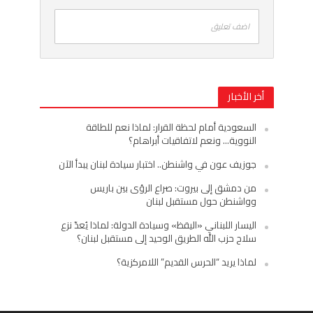
اضف تعليق
أخر الأخبار
السعودية أمام لحظة القرار: لماذا نعم للطاقة
النووية… ونعم لاتفاقيات أبراهام؟
جوزيف عون في واشنطن.. اختبار سيادة لبنان يبدأ الآن
من دمشق إلى بيروت: صراع الرؤى بين باريس
وواشنطن حول مستقبل لبنان
اليسار اللبناني «اليقظ» وسيادة الدولة: لماذا يُعدّ نزع
سلاح حزب الله الطريق الوحيد إلى مستقبل لبنان؟
لماذا يريد “الحرس القديم” اللامركزية؟