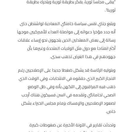
“يبقى مجلسا ثوريا، يفكر بطريقة ثورية ويتحرك بطريقة
ثورية”.
ويتبع جنتي نفس سياسة خامنئي المعادية لواشنطن حتى
أنه جدد مؤخرا دعواته إلى مواصلة العداء للأميركيين موجها
رسالة إلى بعض المعتدلين الذين يتجهون نحو إرساء علاقات
أكثر انفتاحا مع دول مثل الولايات المتحدة وغيرها بأن
جهودهم في هذا الغرض تذهب سدى.
وبتوليه الرئاسة قد يشكل ضغطا جديدا على الإصلاحيين رغم
الانجاز الكبير الذي حققوه في الانتخابات، وفي الوقت الذي
ذهب فيه المراقبون إلى التكهن بأنه وفي ظل الوضع
الصحي لخامانئي وتقدمه في السن فسيكون هناك أرحب
لصعود الإصلاحيين والإمساك بزمام مجلس الخبراء بشكل
خاص.
وتحدثت تقارير في الآونة الأخيرة عن ضغوطات كبيرة