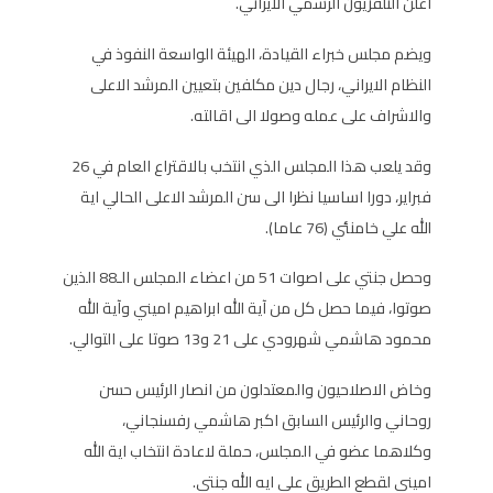
اعلن التلفزيون الرسمي الايراني.
ويضم مجلس خبراء القيادة، الهيئة الواسعة النفوذ في
النظام الايراني، رجال دين مكلفين بتعيين المرشد الاعلى
والاشراف على عمله وصولا الى اقالته.
وقد يلعب هذا المجلس الذي انتخب بالاقتراع العام في 26
فبراير، دورا اساسيا نظرا الى سن المرشد الاعلى الحالي اية
الله علي خامنئي (76 عاما).
وحصل جنتي على اصوات 51 من اعضاء المجلس الـ88 الذين
صوتوا، فيما حصل كل من آية الله ابراهيم اميني وآية الله
محمود هاشمي شهرودي على 21 و13 صوتا على التوالي.
وخاض الاصلاحيون والمعتدلون من انصار الرئيس حسن
روحاني والرئيس السابق اكبر هاشمي رفسنجاني،
وكلاهما عضو في المجلس، حملة لاعادة انتخاب اية الله
اميني لقطع الطريق على ايه الله جنتي.