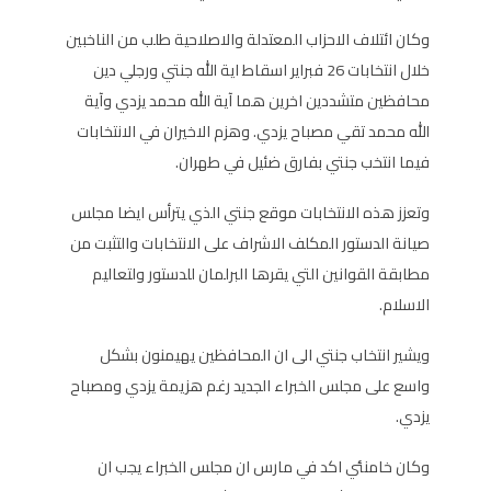
وكان ائتلاف الاحزاب المعتدلة والاصلاحية طلب من الناخبين
خلال انتخابات 26 فبراير اسقاط اية الله جنتي ورجلي دين
محافظين متشددين اخرين هما آية الله محمد يزدي وآية
الله محمد تقي مصباح يزدي. وهزم الاخيران في الانتخابات
فيما انتخب جنتي بفارق ضئيل في طهران.
وتعزز هذه الانتخابات موقع جنتي الذي يترأس ايضا مجلس
صيانة الدستور المكلف الاشراف على الانتخابات والتثبت من
مطابقة القوانين التي يقرها البرلمان للدستور ولتعاليم
الاسلام.
ويشير انتخاب جنتي الى ان المحافظين يهيمنون بشكل
واسع على مجلس الخبراء الجديد رغم هزيمة يزدي ومصباح
يزدي.
وكان خامنئي اكد في مارس ان مجلس الخبراء يجب ان