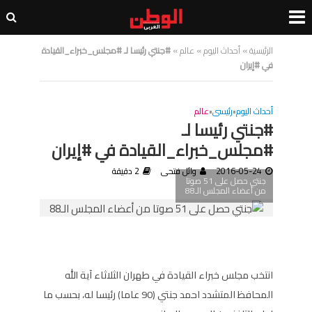
الرئيسية
»
أحداث اليوم
»
عالم
»
#جنتي رئيسا لـ #مجلس_خبراء_القيادة
في #إيران
أحداث اليوم
•
رئيسى
•
عالم
#جنتي رئيسا لـ
#مجلس_خبراء_القيادة في #إيران
2016-05-24
وائل فتحى
2 دقيقة
جنتي حصل على 51 صوتا
من أعضاء المجلس الـ88
انتخب مجلس خبراء القيادة في طهران الثلاثاء آية الله
المحافظ المتشدد احمد جنتي (90 عاما) رئيسا له، بحسب ما