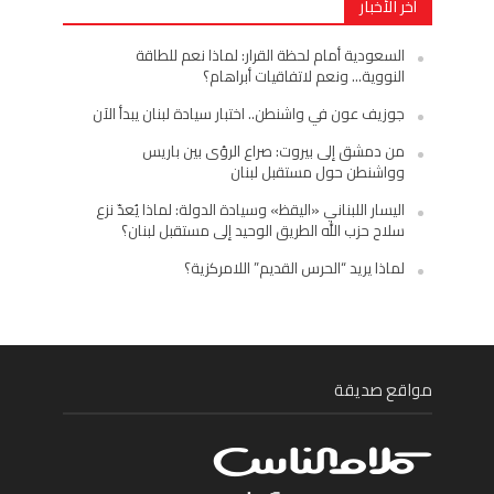
أخر الأخبار
السعودية أمام لحظة القرار: لماذا نعم للطاقة
النووية… ونعم لاتفاقيات أبراهام؟
جوزيف عون في واشنطن.. اختبار سيادة لبنان يبدأ الآن
من دمشق إلى بيروت: صراع الرؤى بين باريس
وواشنطن حول مستقبل لبنان
اليسار اللبناني «اليقظ» وسيادة الدولة: لماذا يُعدّ نزع
سلاح حزب الله الطريق الوحيد إلى مستقبل لبنان؟
لماذا يريد “الحرس القديم” اللامركزية؟
مواقع صديقة