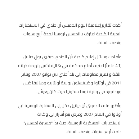
أكدت تقارير إعلامية اليوم الخميس أن جندي في الاستخبارات
البحرية الكندية اعترف بالتجسس لروسيا لمدة أربع سنوات
ونصف السنة.
وأفادت وسائل إعلام كندية بأن الجندي جيفري بول ديلايل
(41 عاماً) اعترف أمام محكمة في هاليفاكس بتهمة خيانة
الثقة و تمرير معلومات إلى بلد أجنبي بين يوليو 2007 ويناير
2011 في أوتاوا وكينغستون بولاية أونتاريو وهاليفاكس
وبيدفورد في ولاية نوفا سكوتيا حيث كان يعيش.
وأظهر ملف الدعوى أن ديلايل دخل إلى السفارة الروسية في
أوتاوا في العام 2007 وعرض بيع أسرار إلى وكالة
الاستخبارات العسكرية الروسية، حيث بدأ "مسيرة تجسس"
دامت أربع سنوات ونصف السنة.