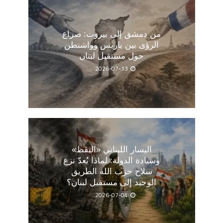
من دمشق إلى بيروت: صراع
الرؤى بين باريس وواشنطن
حول مستقبل لبنان
2026-07-13
اليسار اللبناني «اليقظ»
وسيادة الدولة: لماذا يُعدّ نزع
سلاح حزب الله الطريق
الوحيد إلى مستقبل لبنان؟
2026-07-04