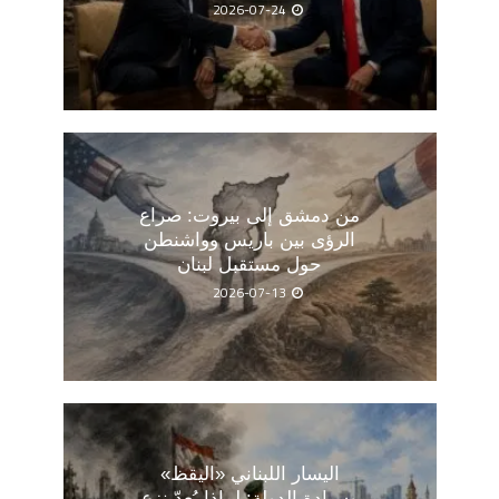
2026-07-24
من دمشق إلى بيروت: صراع
الرؤى بين باريس وواشنطن
حول مستقبل لبنان
2026-07-13
اليسار اللبناني «اليقظ»
وسيادة الدولة: لماذا يُعدّ نزع