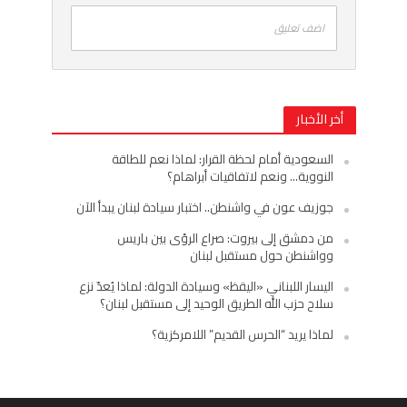
اضف تعليق
أخر الأخبار
السعودية أمام لحظة القرار: لماذا نعم للطاقة
النووية… ونعم لاتفاقيات أبراهام؟
جوزيف عون في واشنطن.. اختبار سيادة لبنان يبدأ الآن
من دمشق إلى بيروت: صراع الرؤى بين باريس
وواشنطن حول مستقبل لبنان
اليسار اللبناني «اليقظ» وسيادة الدولة: لماذا يُعدّ نزع
سلاح حزب الله الطريق الوحيد إلى مستقبل لبنان؟
لماذا يريد “الحرس القديم” اللامركزية؟