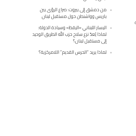
من دمشق إلى بيروت: صراع الرؤى بين
باريس وواشنطن حول مستقبل لبنان
اليسار اللبناني «اليقظ» وسيادة الدولة:
لماذا يُعدّ نزع سلاح حزب الله الطريق الوحيد
إلى مستقبل لبنان؟
لماذا يريد “الحرس القديم” اللامركزية؟