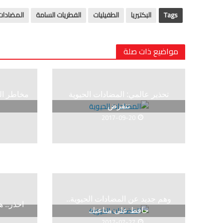
Tags
البكتيريا
الطفيليات
الفطريات السامة
المضادات 
مواضيع ذات صلة
تحذير عالمي: المضادات الحيوية
مخاطر ال
تنقرض
ا
2017-09-20
وهم جديد عن المضادات الحيوية..
احذر.. ه
حافظ على مناعتك
2017-07-27