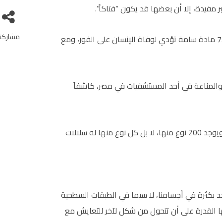
ر مفيدة، إلا أن بعضها قد يكون “فتاكاً”.
مشاركة
الكانديدا على سبيل المثال من الفطريات السامة التي تنتج 75 مادة سامة تؤدي لوفاة الإنسان على الفور، ومع
والمناعة في أحد المستشفيات في مصر، كاشفاً
وشدد على أنها من أكثر الكائنات مكراً وقدرة على التكيف، ويوجد 200 نوع منها، لا بل كل نوع منها له سلالات
د بكثرة في أجسامنا، لا سيما في الطبقات السطحية
ها القدرة على أن تتحول من شكل لآخر للتعايش مع