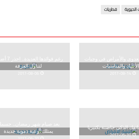
الحيوية
فطريات
عدوى والأمراض في وجبات
رغم فوائدها العديدة
لأعياد والمناسبات
لتناول القرفة
2017-08-06
2017-08-14
بعد صيام شهر رمضان.. جسم
اتفك الذكي حاضنة بكتيريا
يمتلك أوعية دموية جديدة
2017-06-30
2017-06-20