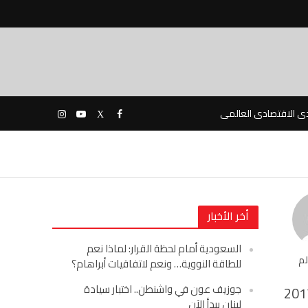
دى الاقتصادى العالمى
أخر الأخبار
السعودية أمام لحظة القرار: لماذا نعم
لم
للطاقة النووية… ونعم لاتفاقيات أبراهام؟
جوزيف عون في واشنطن.. اختبار سيادة
201
لبنان يبدأ الآن