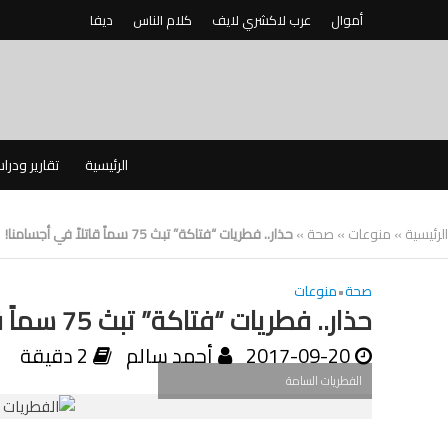
أموال
عرب لاكشري لايف
كلام الناس
ديفا
الرئيسية
تقارير ودرا
الرئيسية
»
منوعات
»
صحة
»
حذار.. فطريات “فتاكة” تبث 75 سماً قاتلاً في أجسامنا!
صحة
•
منوعات
حذار.. فطريات “فتاكة” تبث 75 سماً قاتلاً في أجسامنا!
2017-09-20
أحمد سالم
2 دقيقة
الفطريات السامة