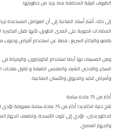
الظروف البيئية المختلفة مما يزيد من خطورتها.
إلى ذلك، أشار أستاذ المناعة إلى أن العوامل المساعدة لزي
المضادات الحيوية على المدى الطويل، لأنها تقتل البكتيريا 
بالنمو والتكاثر السريع ، فضلا عن استخدام أقراص وحبوب من
ومن المسببات لها أيضا استخدام الكورتيزون، والإفراط في ت
السكر، والتدخين الشره، والملابس الضيقة و تناول منتجات الأ
وأمراض الكبد والحروق والأسنان الصناعية.
أكثر من 75 مادة سامة
تنتج خلية الكانديدا أكثر من 75 مادة
الدكتور بدران- تؤدي إلى تلوث الأنسجة، وتضعف الجهاز المناع
والجهاز العصبي.