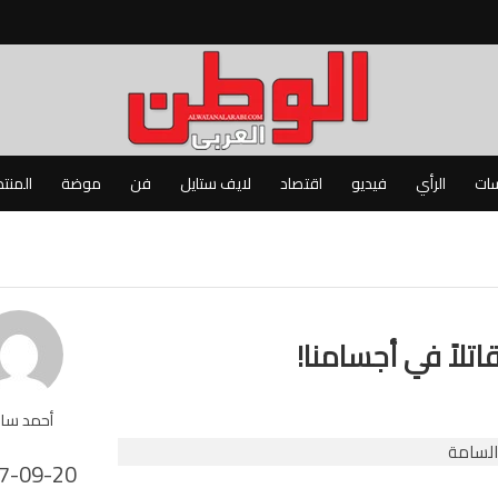
سات
الرأي
فيديو
اقتصاد
لايف ستايل
فن
موضة
المنت
أحمد سا
7-09-20