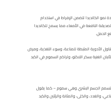
ادة نمو الكانديدا تتضمن الإفراط في استخدام
الصديقة النافعة في الأمعاء مما يسمح للكانديدا
ع الحمل.
ناول الأدوية المثبطة للمناعة، وسوء التغذية، ومرض
لبان الغنية بسكر اللاكتو، وتراكم السموم في الكبد
 سامة معروفة تؤدي لتسمم الجسم البشري وهي سموم – كما يقول
ي، والغدد، والكلى، والمثانة والرئتين والكبد