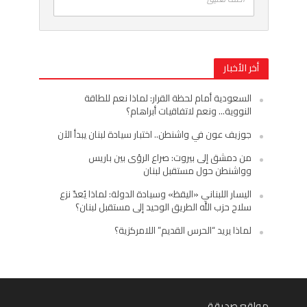
أخر الأخبار
السعودية أمام لحظة القرار: لماذا نعم للطاقة
النووية… ونعم لاتفاقيات أبراهام؟
جوزيف عون في واشنطن.. اختبار سيادة لبنان يبدأ الآن
من دمشق إلى بيروت: صراع الرؤى بين باريس
وواشنطن حول مستقبل لبنان
اليسار اللبناني «اليقظ» وسيادة الدولة: لماذا يُعدّ نزع
سلاح حزب الله الطريق الوحيد إلى مستقبل لبنان؟
لماذا يريد “الحرس القديم” اللامركزية؟
مواقع صديقة