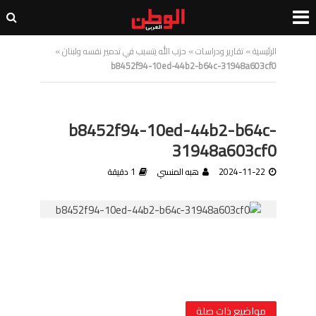
الرئيسية
»
تقارير ودراسات
»
حزب الله يتسبب في تدمير نفسه ولبنان
»
b8452f94-10ed-44b2-b64c-31948a603cf0
b8452f94-10ed-44b2-b64c-
31948a603cf0
2024-11-22
هبه المنسي
1 دقيقة
مواضيع ذات صلة