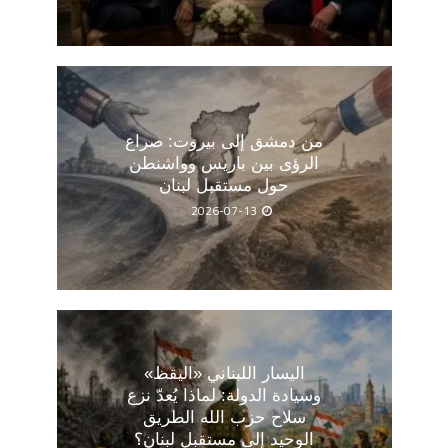
من دمشق إلى بيروت: صراع
الرؤى بين باريس وواشنطن
حول مستقبل لبنان
2026-07-13
اليسار اللبناني «اليقظ»
وسيادة الدولة: لماذا يُعدّ نزع
سلاح حزب الله الطريق
الوحيد إلى مستقبل لبنان؟