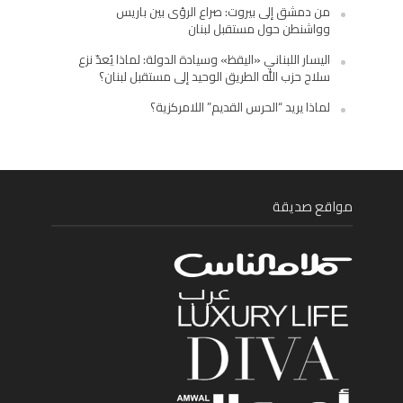
من دمشق إلى بيروت: صراع الرؤى بين باريس
وواشنطن حول مستقبل لبنان
اليسار اللبناني «اليقظ» وسيادة الدولة: لماذا يُعدّ نزع
سلاح حزب الله الطريق الوحيد إلى مستقبل لبنان؟
لماذا يريد “الحرس القديم” اللامركزية؟
مواقع صديقة