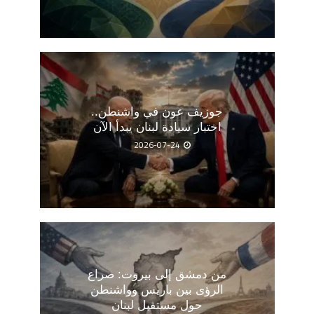
جوزيف عون في واشنطن..
اختبار سيادة لبنان يبدأ الآن
2026-07-24
من دمشق إلى بيروت: صراع
الرؤى بين باريس وواشنطن
حول مستقبل لبنان