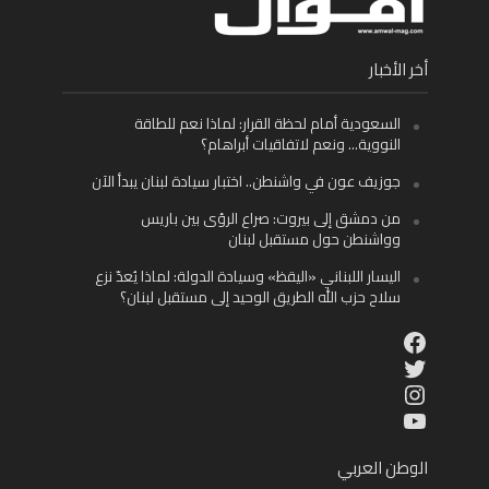
أخر الأخبار
السعودية أمام لحظة القرار: لماذا نعم للطاقة
النووية… ونعم لاتفاقيات أبراهام؟
جوزيف عون في واشنطن.. اختبار سيادة لبنان يبدأ الآن
من دمشق إلى بيروت: صراع الرؤى بين باريس
وواشنطن حول مستقبل لبنان
اليسار اللبناني «اليقظ» وسيادة الدولة: لماذا يُعدّ نزع
سلاح حزب الله الطريق الوحيد إلى مستقبل لبنان؟
Facebook
Twitter
Instagram
YouTube
الوطن العربي