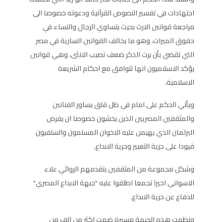
اجتهادات في تفسير النصوص القرآنية ودعوته خصوصا الى
مراجعة قوانين الارث بحيث يتساوي الرجال والنساء في
حقوق الميراث، وهو ما يخالف القوانين السارية في مصر
التي تقضي بأن يرث الذكر ضعف نصيب الانثى، وهي قوانين
يؤكد الاسلاميون انها تتوافق مع احكام الشريعة
الاسلامية.
ويأتي الحكم على امام في ظل قلق يساور الفنانين
والمثقفين المصريين الذين يخشون خصوصا ان يفرض
البرلمان الذي يهيمن عليه الاخوان المسلمون والسلفيون
قيودا على حرية التعبير وحرية الابداع.
وشكل مجموعة من المثقفين يتقدمهم الروائي علاء
الاسواني اخيرا تجمعا اطلقوا عليه "جبهة الابداع المصري"
للدفاع عن حرية الابداع.
ونظمت هذه الجبهة مسيرة ضمت اكثر من الف من