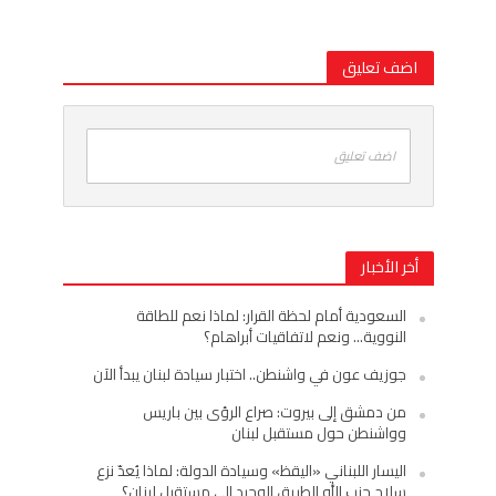
اضف تعليق
اضف تعليق
أخر الأخبار
السعودية أمام لحظة القرار: لماذا نعم للطاقة
النووية… ونعم لاتفاقيات أبراهام؟
جوزيف عون في واشنطن.. اختبار سيادة لبنان يبدأ الآن
من دمشق إلى بيروت: صراع الرؤى بين باريس
وواشنطن حول مستقبل لبنان
اليسار اللبناني «اليقظ» وسيادة الدولة: لماذا يُعدّ نزع
سلاح حزب الله الطريق الوحيد إلى مستقبل لبنان؟