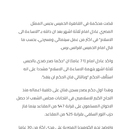
قضت محكمة في القاهرة الخميس بحبس الممثل
المصري عادل امام ثلاثة اشهر بعد ان دانته بـ"الاساءة الى
الاسلام" في اكثر من عمل سينمائي ومسرحي، بحسب ما
قال امام الخميس لفرانس برس.
واكد عادل امام (71 عاما) ان "حكما صدر ضدي بالحبس
ثلاثة اشهر بتهمة الاساءة الى الاسلام" مشددا على انه
استأنف الحكم "وبالتالي فان الحكم لن ينفذ".
وهذا اول حكم يصدر بسجن فنان على خلفية اعماله منذ
النجاح الكبير للاسلاميين في انتخابات مجلس الشعب اذ حصل
الاخوان المسلمون على قرابة 47% من المقاعد بينما فاز
حزب النور السلفي بقرابة 25% من المقاعد.
واوضح نجم الكوميديا المصرية على مدى اكثر من 30 عاما