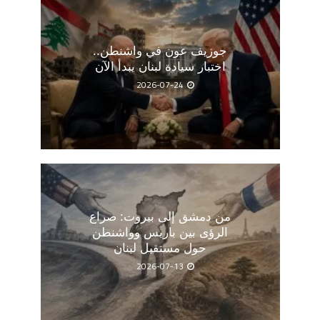
جوزيف عون في واشنطن..
اختبار سيادة لبنان يبدأ الآن
2026-07-24
من دمشق إلى بيروت: صراع
الرؤى بين باريس وواشنطن
حول مستقبل لبنان
2026-07-13