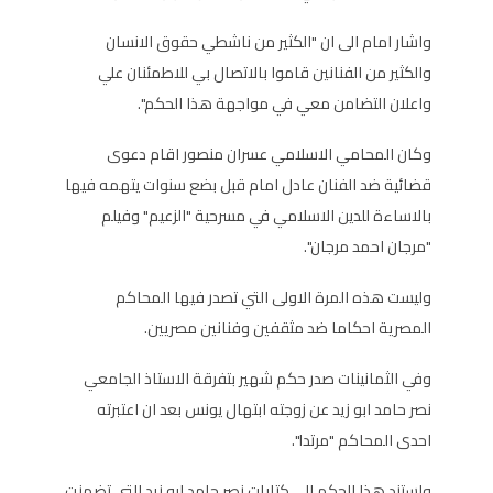
واشار امام الى ان "الكثير من ناشطي حقوق الانسان
والكثير من الفنانين قاموا بالاتصال بي للاطمئنان علي
واعلان التضامن معي في مواجهة هذا الحكم".
وكان المحامي الاسلامي عسران منصور اقام دعوى
قضائية ضد الفنان عادل امام قبل بضع سنوات يتهمه فيها
بالاساءة للدين الاسلامي في مسرحية "الزعيم" وفيلم
"مرجان احمد مرجان".
وليست هذه المرة الاولى التي تصدر فيها المحاكم
المصرية احكاما ضد مثقفين وفنانين مصريين.
وفي الثمانينات صدر حكم شهير بتفرقة الاستاذ الجامعي
نصر حامد ابو زيد عن زوجته ابتهال يونس بعد ان اعتبرته
احدى المحاكم "مرتدا".
واستند هذا الحكم الى كتابات نصر حامد ابو زيد التي تضمنت