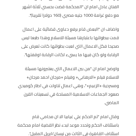
الفنان عادل امام ان "المحكمة قضت بحسبي ثلاثة اشهر
مع دفع غرامة 1000 جنيه مصري (160 دولارا تقريبا)".
واضاف ان "البعض قام برفع دعاوى قضائية على اعمال
قمت ببطولتها باعتبارها مسيئة للاسلام وهذا طبعا ليس
صحيحا فكل الاعمال التي لعبت بطولتها كانت تعرض على
الرقابة ولو كان فيها ما يسيء لكانت الرقابة اوقفتها".
واوضح امام ان "من بين الاعمال التي يعتبرونها مسيئة
للاسلام فيلم +الارهابي+ وفيلم +مرجان احمد مرجان+
ومسرحية +الزعيم+"، وهي اعمال تناولت في اطار كوميدي
صعود الجماعات الاسلامية المسلحة في تسعينات القرن
الماضي.
وقال امام "تم الحكم علي غيابيا الا ان محامي قام
باستئناف الحكم وتحدد موعد لبدء نظر القضية امام محكمة
استئناف القاهرة في الثالث من نيسان/ابريل المقبل".