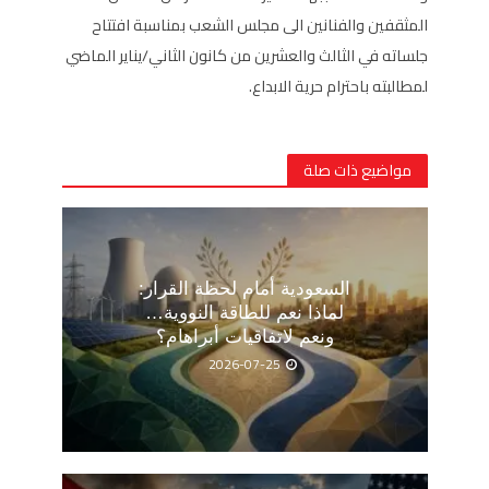
المثقفين والفنانين الى مجلس الشعب بمناسبة افتتاح
جلساته في الثالث والعشرين من كانون الثاني/يناير الماضي
لمطالبته باحترام حرية الابداع.
مواضيع ذات صلة
السعودية أمام لحظة القرار:
لماذا نعم للطاقة النووية…
ونعم لاتفاقيات أبراهام؟
2026-07-25