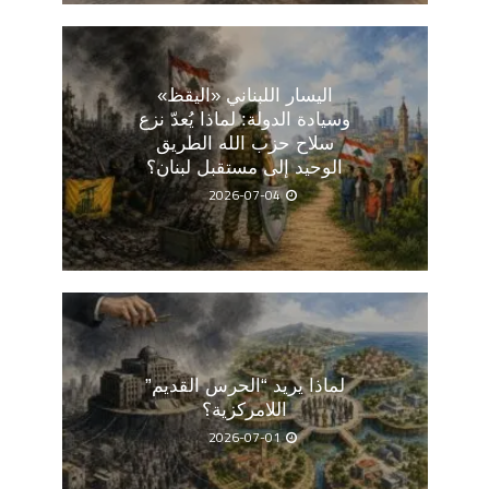
اليسار اللبناني «اليقظ»
وسيادة الدولة: لماذا يُعدّ نزع
سلاح حزب الله الطريق
الوحيد إلى مستقبل لبنان؟
2026-07-04
لماذا يريد “الحرس القديم”
اللامركزية؟
2026-07-01