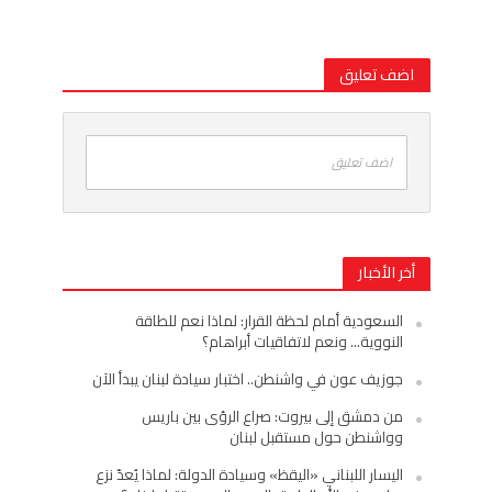
اضف تعليق
اضف تعليق
أخر الأخبار
السعودية أمام لحظة القرار: لماذا نعم للطاقة
النووية… ونعم لاتفاقيات أبراهام؟
جوزيف عون في واشنطن.. اختبار سيادة لبنان يبدأ الآن
من دمشق إلى بيروت: صراع الرؤى بين باريس
وواشنطن حول مستقبل لبنان
اليسار اللبناني «اليقظ» وسيادة الدولة: لماذا يُعدّ نزع