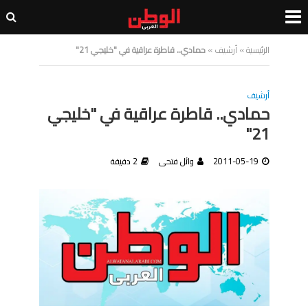
الرئيسية
»
أرشيف
»
حمادي.. قاطرة عراقية في "خليجي 21"
أرشيف
حمادي.. قاطرة عراقية في "خليجي
21"
2011-05-19
وائل فتحى
2 دقيقة