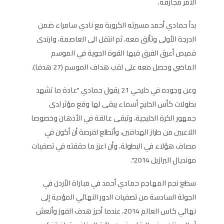
الأمر مجازفة.
بدأ حمادي أحمد مسيرته الكروية مع نادي سامراء ضمن
الدرجة الأولى وتألق معه، ثم انتقل الى العاصمة، وارتدى
قميص أعرق الفرق فيها القوة الجوية في الموسم
الماضي وحصل معه على لقب هداف الموسم (27 هدفا).
وعن وجوده في خليحي 21 يقول حمادي "عادة ما تشهد
بطولات كأس الخليج أسماء يبقى لها وقع مؤثر لدى
جمهور الكرة الخليجية، وتبقى عالقة في الأذهان وخصوصا
اللاعبين من طراز الهدافين، وأتطلع لفرصة أن أكون في
مصاف هؤلاء في البطولة، وأن اعزز ما حققته في تصفيات
مونديال البرازيل 2014".
سطع نجم المهاجم حمادي أحمد في مباراة الأردن في
الجولة السادسة من تصفيات الدور النهائي المؤدية إلى
نهائي كاس العالم 2014، عندما أحرز هدف الفوز وأنعش