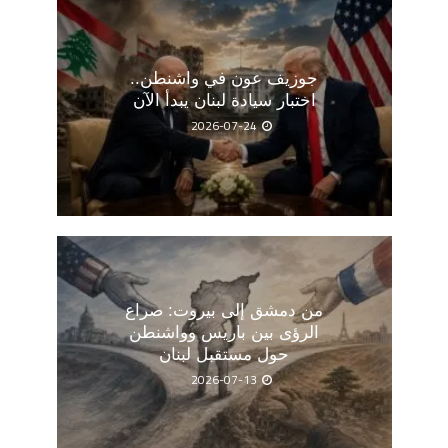
جوزيف عون في واشنطن..
اختبار سيادة لبنان يبدأ الآن
2026-07-24
من دمشق إلى بيروت: صراع
الرؤى بين باريس وواشنطن
حول مستقبل لبنان
2026-07-13