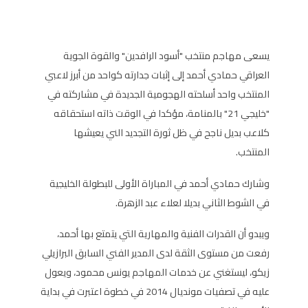
يسعى مهاجم منتخب "أسود الرافدين" والقوة الجوية
العراقي حمادي أحمد إلى إثبات جدارته كواحد من أبرز لاعبي
المنتخب واحد أسلحته الهجومية الجديدة في مشاركته في
"خليجي 21" بالمنامة، مؤكدا في الوقت ذاته استحقاقه
كلاعب بديل ناجح في ظل ثورة التجديد الني يعيشها
المنتخب.
وشارك حمادي أحمد في المباراة الأولى للبطولة الخليجية
في الشوط الثاني بديلا لعلاء عبد الزهرة.
ويبدو أن القدرات الفنية والمهارية التي يتمتع بها أحمد،
رفعت من مستوى الثقة لدى المدير الفني السابق البرازيلي
زيكو، ليستغني عن خدمات المهاجم يونس محمود، ويعول
عليه في تصفيات مونديال 2014 في خطوة اعتبرت في بداية