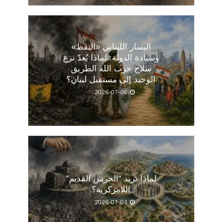
اليسار اللبناني «اليقظ»
وسيادة الدولة: لماذا يُعدّ نزع
سلاح حزب الله الطريق
الوحيد إلى مستقبل لبنان؟
2026-07-04
لماذا يريد “الحرس القديم”
اللامركزية؟
2026-07-01