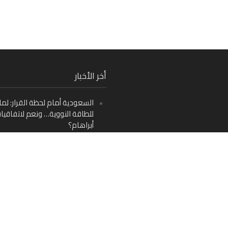
Fa
أخر الأخبار
Ins
السعودية أمام لحظة القرار: لما
Y
للطاقة النووية… ونعم لاتفاقيا
أبراهام؟
جوزيف عون في واشنطن.. اختبار
سيادة لبنان يبدأ الآن
تعليق
من دمشق إلى بيروت: صراع الرؤ
باريس وواشنطن حول مستقبل ل
اليسار اللبناني «اليقظ» وسيادة ا
لماذا يُعدّ نزع سلاح حزب الله الط
الوحيد إلى مستقبل لبنان؟