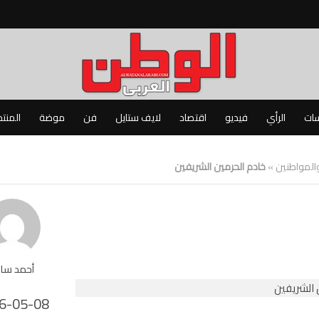
سات
الرأي
فيديو
اقتصاد
لايف ستايل
فن
موضة
المنت
والمواطنين
»
خادم الحرمين الشريفين
أحمد سا
6-05-08