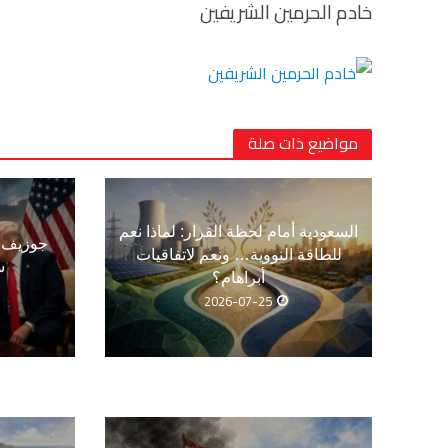
خادم الحرمين الشريفين
مواضيع ذات صلة
السعودية أمام لحظة القرار: لماذا نعم
جوزيف ع
للطاقة النووية… ونعم لاتفاقيات
س
أبراهام؟
2026-07-25