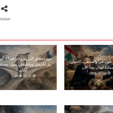
مشاركة
من دمشق إلى بيروت: صراع الر
ون في واشنطن.. اختبار
بين باريس وواشنطن حول مستق
يادة لبنان يبدأ الآن
لبنان
2026-07-24
2026-07-13