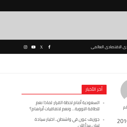
دى الاقتصادى العالمى
أخر الأخبار
السعودية أمام لحظة القرار: لماذا نعم
لم
للطاقة النووية… ونعم لاتفاقيات أبراهام؟
جوزيف عون في واشنطن.. اختبار سيادة
201
لبنان يبدأ الآن