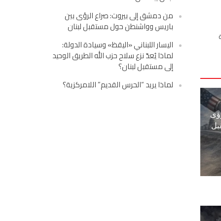
من دمشق إلى بيروت: صراع الرؤى بين
باريس وواشنطن حول مستقبل لبنان
اليسار اللبناني «اليقظ» وسيادة الدولة:
لماذا يُعدّ نزع سلاح حزب الله الطريق الوحيد
إلى مستقبل لبنان؟
لماذا يريد “الحرس القديم” اللامركزية؟
ؤى
بل