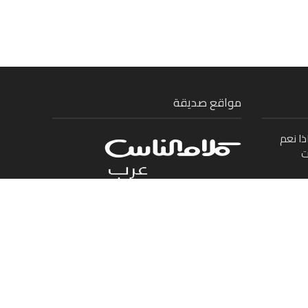
مواقع صديقة
ذا نعم
ت
ى بين
بنان
لدولة:
ريق