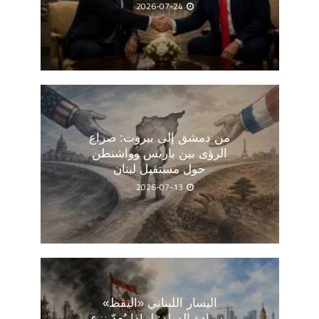
2026-07-24
من دمشق إلى بيروت: صراع
الرؤى بين باريس وواشنطن
حول مستقبل لبنان
2026-07-13
اليسار اللبناني «اليقظ»
وسيادة الدولة: لماذا يُعدّ نزع