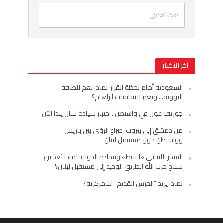
اضف تعليق
أخر الأخبار
السعودية أمام لحظة القرار: لماذا نعم للطاقة
النووية… ونعم لاتفاقيات أبراهام؟
جوزيف عون في واشنطن.. اختبار سيادة لبنان يبدأ الآن
من دمشق إلى بيروت: صراع الرؤى بين باريس
وواشنطن حول مستقبل لبنان
اليسار اللبناني «اليقظ» وسيادة الدولة: لماذا يُعدّ نزع
سلاح حزب الله الطريق الوحيد إلى مستقبل لبنان؟
لماذا يريد “الحرس القديم” اللامركزية؟