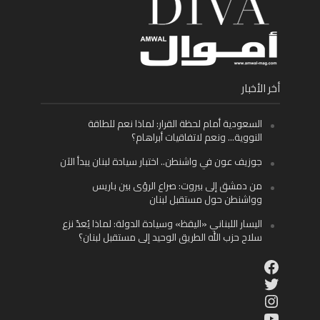
أخر الأخبار
السعودية أمام لحظة القرار: لماذا نعم للطاقة
النووية… ونعم لاتفاقيات أبراهام؟
جوزيف عون في واشنطن.. اختبار سيادة لبنان يبدأ الآن
من دمشق إلى بيروت: صراع الرؤى بين باريس
وواشنطن حول مستقبل لبنان
اليسار اللبناني «اليقظ» وسيادة الدولة: لماذا يُعدّ نزع
سلاح حزب الله الطريق الوحيد إلى مستقبل لبنان؟
Facebook
Twitter
Instagram
YouTube