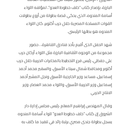
البارزة، بإصدار كتاب “خلف خطوط العدو”، لمؤلفه اللواء
أسامة المندوه، الذي يحكي قصة بطولة من أروع بطولات
القوات المسلحة المصرية خلال حرب أكتوبر، كان اللواء
المندوه هو بطلها الرئيسي.
شهد الحفل الذى أقيم بأحد فنادق القاهرة، ، حضور
مجموعة من الوجوه الثقافية البارزة مثل اللواء أركان حرب
علي حفظي، رئيس فرع التخطيط بالمخابرات الحربية خلال حرب
أكتوبر ومحافظ شمال سيناء الأسبق، والسفير محمد أحمد
إسماعيل، مساعد وزير الخارجية الأسبق ونجل المشير أحمد
إسماعيل وزير الحربية الأسبق، واللواء محمد العصار، وزير
الانتاج الحربي
وقال المهندس إبراهيم المعلم ،رئيس مجلس إدارة دار
الشروق إن كتاب “خلف خطوط العدو” للواء أسامة المندوه
يسجل بطولة جندى مصري برتبة رائد في تنفيذ ما كلف به