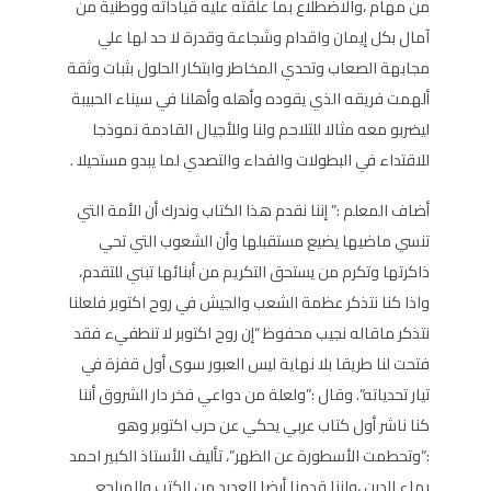
من مهام ،والاضطلاع بما علقته عليه قياداته ووطنية من
آمال بكل إيمان واقدام وشجاعة وقدرة لا حد لها علي
مجابهة الصعاب وتحدي المخاطر وابتكار الحلول بثبات وثقة
ألهمت فريقه الذي يقوده وأهله وأهلنا في سيناء الحبيبة
ليضربو معه مثالا للتلاحم ولنا وللأجيال القادمة نموذجا
للاقتداء في البطولات والفداء والتصدي لما يبدو مستحيلا .
أضاف المعلم :” إننا نقدم هذا الكتاب وندرك أن الأمة التي
تنسي ماضيها يضيع مستقبلها وأن الشعوب التي تحي
ذاكرتها وتكرم من يستحق التكريم من أبنائها تبني للتقدم،
واذا كنا نتذكر عظمة الشعب والجيش في روح اكتوبر فلعلنا
نتذكر ماقاله نجيب محفوظ “إن روح اكتوبر لا تنطفيء فقد
فتحت لنا طريقا بلا نهاية ليس العبور سوى أول قفزة في
تيار تحدياته”. وقال :”ولعلة من دواعي فخر دار الشروق أننا
كنا ناشر أول كتاب عربي يحكي عن حرب اكتوبر وهو
:”وتحطمت الأسطورة عن الظهر”، تأليف الأستاذ الكبير احمد
بهاء الدين ،واننا قدمنا أيضا العديد من الكتب والمراجع