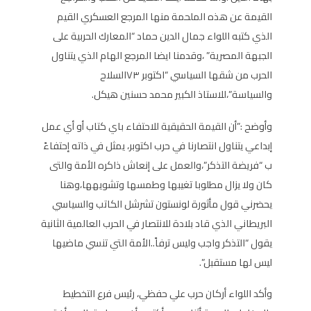
القيمة عن هذه الملحمة منها المرجع العسكري القيم
الذي كتبه اللواء جمال الدين حماد “المعارك الحربية على
الجبهة المصرية” ،وقدمنا ايضا المرجع الهام الذي يتناول
الحرب من شقها السياسي “اكتوبر ٧٣السلاح
والسياسة”،للاستاذ الكبير محمد حسنين هيكل.
وأوضح :”أن القيمة الحقيقية للاحتفاء باي كتاب أو أي عمل
إبداعي يتناول انتصارنا في حرب اكتوبر، يمثل في ذاته إحتفاءً
ب “فريضة التذكر”،والعمل على إنعاش ذاكره الأمة والتى
كان ولا يزال مطلوبا تغيبها وطمسها وتشويهها،وهنا
يحضرني قول مأثورة لونستون تشرشل الكاتب والسياسي
البريطاني الذي قاد بلادة للانتصار في الحرب العالمية الثانية
يقول “التذكر واجب وليس ترفاً..الأمة التي تنسي ماضيها
ليس لها مستقبل”.
وأكد اللواء أركان حرب علي حفظي، رئيس فرع التخطيط