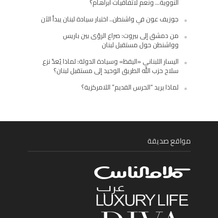
النووية… ونعم لاتفاقيات أبراهام؟
جوزيف عون في واشنطن.. اختبار سيادة لبنان يبدأ الآن
من دمشق إلى بيروت: صراع الرؤى بين باريس
وواشنطن حول مستقبل لبنان
اليسار اللبناني «اليقظ» وسيادة الدولة: لماذا يُعدّ نزع
سلاح حزب الله الطريق الوحيد إلى مستقبل لبنان؟
لماذا يريد “الحرس القديم” اللامركزية؟
مواقع صديقة