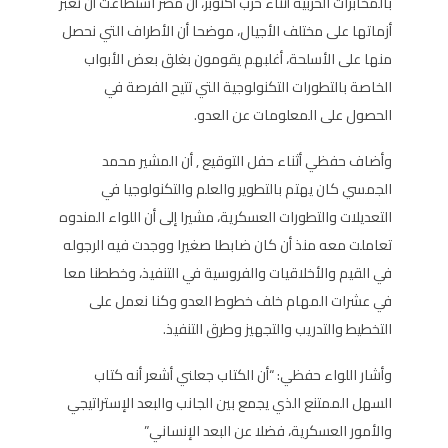
بالمخابرات الحربية أثناء حرب أكتوبر، أن مصر استطاعت أن تعبر
أزماتها على مختلف الأجيال، موضحا أن الأطراف التي نحصل
منها على الأسلحة، أغلبهم يقومون بغلق بعض الأبواب
الخاصة بالتطورات التكنولوجية التي تتيح الفرصة في
الحصول على المعلومات عن العدو.
وأضاف حفظي أثناء حفل التوقيع , أن المشير محمد
الجمسي كان يهتم بالتطوير والعلم والتكنولوجيا في
التعديلات والتطورات العسكرية، مشيرا إلى أن اللواء المندوه
تعاملت معه منذ أن كان ضابطا صغيرا ووجدت فيه الرجوله
في القيم والأخلاقيات والفروسية في التنفيذ، وخططنا معا
في عشرات المهام خلف خطوط العدو وكنا نعمل على
التخطيط والتدريب والتجهيز وطرق التنفيذ.
وأشار اللواء حفظي: “أن الكتاب جعلني أشعر أنه كتاب
السهل الممتنع الذي يجمع بين الجانب والبعد الإستراتيجي
والأمور العسكرية، فضلا عن البعد الإنساني”