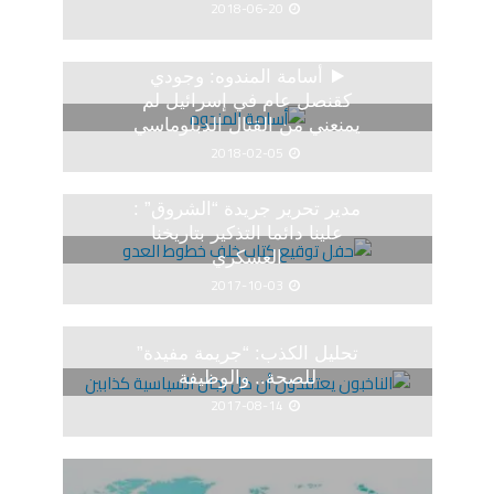
2018-06-20
أسامة المندوه: وجودي
كقنصل عام في إسرائيل لم
يمنعني من القتال الدبلوماسي
2018-02-05
مدير تحرير جريدة “الشروق” :
علينا دائما التذكير بتاريخنا
العسكري
2017-10-03
تحليل الكذب: “جريمة مفيدة”
للصحة.. والوظيفة
2017-08-14