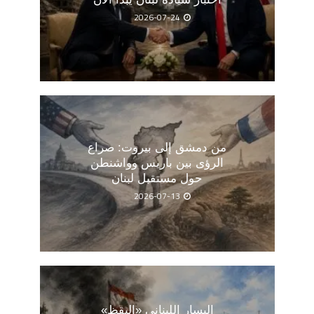
2026-07-24
من دمشق إلى بيروت: صراع
الرؤى بين باريس وواشنطن
حول مستقبل لبنان
2026-07-13
اليسار اللبناني «اليقظ»