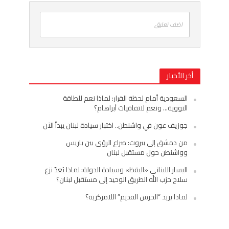
اضف تعليق
أخر الأخبار
السعودية أمام لحظة القرار: لماذا نعم للطاقة
النووية… ونعم لاتفاقيات أبراهام؟
جوزيف عون في واشنطن.. اختبار سيادة لبنان يبدأ الآن
من دمشق إلى بيروت: صراع الرؤى بين باريس
وواشنطن حول مستقبل لبنان
اليسار اللبناني «اليقظ» وسيادة الدولة: لماذا يُعدّ نزع
سلاح حزب الله الطريق الوحيد إلى مستقبل لبنان؟
لماذا يريد “الحرس القديم” اللامركزية؟