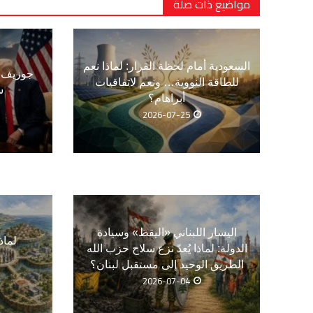
مواضيع ذات صلة
السعودية أمام لحظة القرار: لماذا نعم
جوزيف ع
للطاقة النووية… ونعم لاتفاقيات
س
أبراهام؟
2026-07-25
اليسار اللبناني «اليقظ» وسيادة
لماذ
الدولة: لماذا يُعدّ نزع سلاح حزب الله
الطريق الوحيد إلى مستقبل لبنان؟
2026-07-04