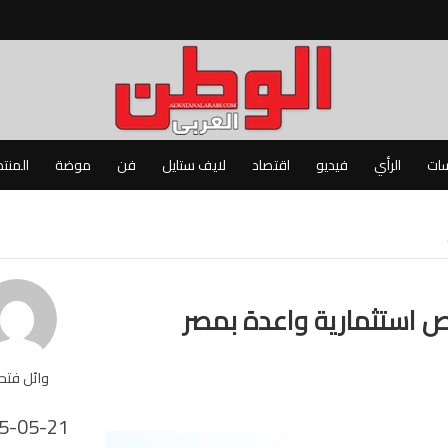
سات
الرأي
فيديو
اقتصاد
لايف ستايل
فن
موضة
المنت
 استثمارية واعدة بمصر
وائل فت
5-05-21