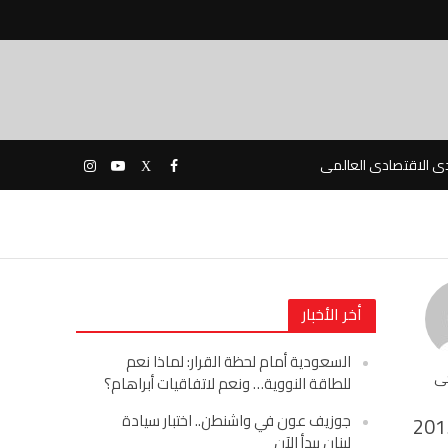
دى الاقتصادى العالمى
أخر الأخبار
السعودية أمام لحظة القرار: لماذا نعم
حى
للطاقة النووية… ونعم لاتفاقيات أبراهام؟
جوزيف عون في واشنطن.. اختبار سيادة
201
لبنان يبدأ الآن