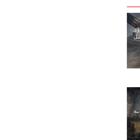
ؤى
بل
نية