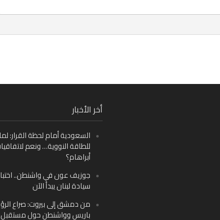
Fa
أخر الأخبار
Ins
السعودية أمام لحظة القرار: لما
Y
للطاقة النووية… ونعم لاتفاقيا
أبراهام؟
جوزيف عون في واشنطن.. اختبار
سيادة لبنان يبدأ الآن
من دمشق إلى بيروت: صراع الرؤ
باريس وواشنطن حول مستقبل ل