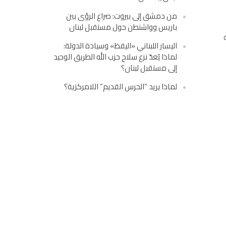
من دمشق إلى بيروت: صراع الرؤى بين
باريس وواشنطن حول مستقبل لبنان
اليسار اللبناني «اليقظ» وسيادة الدولة:
لماذا يُعدّ نزع سلاح حزب الله الطريق الوحيد
إلى مستقبل لبنان؟
لماذا يريد “الحرس القديم” اللامركزية؟