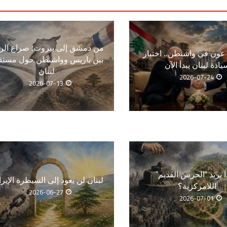
من دمشق إلى بيروت: صراع الر
ون في واشنطن.. اختبار
بين باريس وواشنطن حول مستق
يادة لبنان يبدأ الآن
لبنان
2026-07-24
2026-07-13
ا يريد “الحرس القديم”
لبنان لن يعود إلى السيطرة الإيرا
اللامركزية؟
2026-06-27
2026-07-01