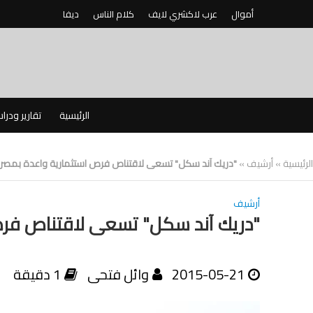
أموال
عرب لاكشري لايف
كلام الناس
ديفا
الرئيسية
تقارير ودرا
الرئيسية
»
أرشيف
»
"دريك آند سكل" تسعى لاقتناص فرص استثمارية واعدة بمصر
أرشيف
"دريك آند سكل" تسعى لاقتناص فرص
2015-05-21
وائل فتحى
1 دقيقة