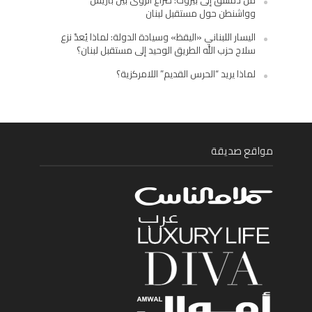
من دمشق إلى بيروت: صراع الرؤى بين باريس
وواشنطن حول مستقبل لبنان
اليسار اللبناني «اليقظ» وسيادة الدولة: لماذا يُعدّ نزع
سلاح حزب الله الطريق الوحيد إلى مستقبل لبنان؟
لماذا يريد “الحرس القديم” اللامركزية؟
مواقع صديقة