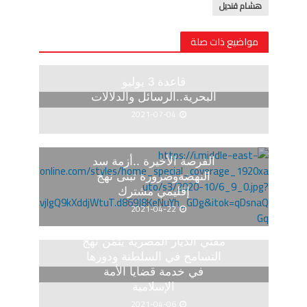
هشام قنديل
مواضيع ذات صلة
قاعدة 3 يوليو
البحرية..الرسائل والدلالات
2021-07-04
الفرصة الأخيرة ..أزمة سد
النهضةوضرورة تبنى نهج
إقليمي مشترك
2021-04-22
مفتي الديار المصرية يثمّن نهج
التسامح في السلطنة ودورها
في خدمة قضايا الأمة
الإسلامية
2021-04-06