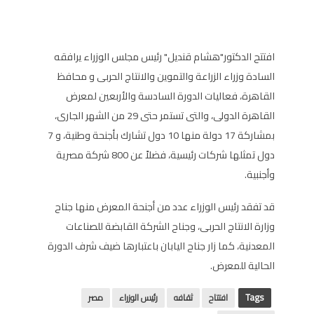
افتتح الدكتور"هشام قنديل" رئيس مجلس الوزراء يرافقه
السادة وزراء الزراعة والتموين والانتاج الحربى و محافظ
القاهرة، فعاليات الدورة السادسة والأربعين لمعرض
القاهرة الدولى، والتى تستمر حتى 29 من الشهر الجارى،
بمشاركة 17 دولة منها 10 دول تشارك بأجنحة وطنية، و 7
دول تمثلها شركات رئيسية، فضلاً عن 800 شركة مصرية
وأجنبية.
قد تفقد رئيس الوزراء عدد من أجنحة المعرض منها جناح
وزارة الانتاج الحربى، وجناح الشركة القابضة للصناعات
المعدنية، كما زار جناح اليابان باعتبارها ضيف شرف الدورة
الحالية للمعرض.
Tags
افتتاح
ثقافه
رئيس الوزراء
مصر