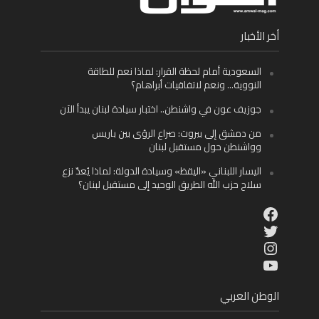
أخر الأخبار
السعودية أمام لحظة القرار: لماذا نعم للطاقة
النووية… ونعم لاتفاقيات أبراهام؟
جوزيف عون في واشنطن.. اختبار سيادة لبنان يبدأ الآن
من دمشق إلى بيروت: صراع الرؤى بين باريس
وواشنطن حول مستقبل لبنان
اليسار اللبناني «اليقظ» وسيادة الدولة: لماذا يُعدّ نزع
سلاح حزب الله الطريق الوحيد إلى مستقبل لبنان؟
Facebook
Twitter
Instagram
YouTube
الوطن العربي