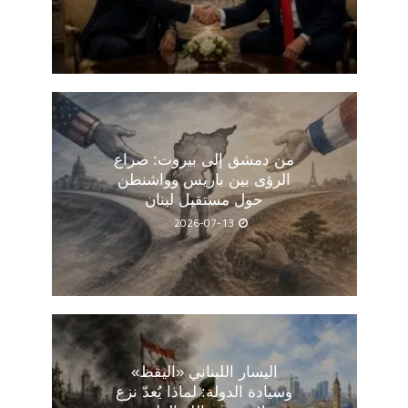
من دمشق إلى بيروت: صراع
الرؤى بين باريس وواشنطن
حول مستقبل لبنان
2026-07-13
اليسار اللبناني «اليقظ»
وسيادة الدولة: لماذا يُعدّ نزع