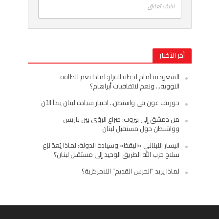
اضف تعليق
أخر الأخبار
السعودية أمام لحظة القرار: لماذا نعم للطاقة
النووية… ونعم لاتفاقيات أبراهام؟
جوزيف عون في واشنطن.. اختبار سيادة لبنان يبدأ الآن
من دمشق إلى بيروت: صراع الرؤى بين باريس
وواشنطن حول مستقبل لبنان
اليسار اللبناني «اليقظ» وسيادة الدولة: لماذا يُعدّ نزع
سلاح حزب الله الطريق الوحيد إلى مستقبل لبنان؟
لماذا يريد “الحرس القديم” اللامركزية؟