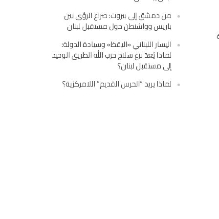
من دمشق إلى بيروت: صراع الرؤى بين
باريس وواشنطن حول مستقبل لبنان
اليسار اللبناني «اليقظ» وسيادة الدولة:
لماذا يُعدّ نزع سلاح حزب الله الطريق الوحيد
إلى مستقبل لبنان؟
لماذا يريد “الحرس القديم” اللامركزية؟