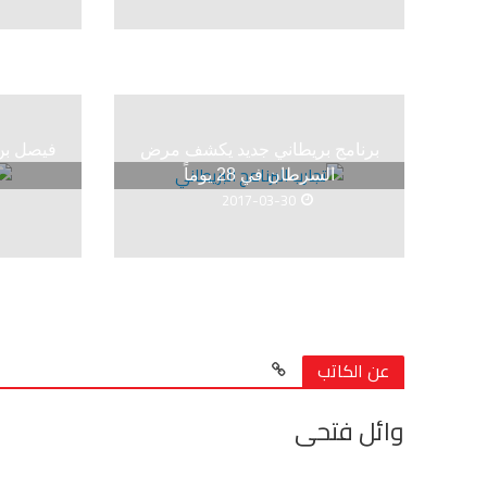
برنامج بريطاني جديد يكشف مرض
فيصل بن 
السرطان في 28 يوماً
2017-03-30
عن الكاتب
وائل فتحى