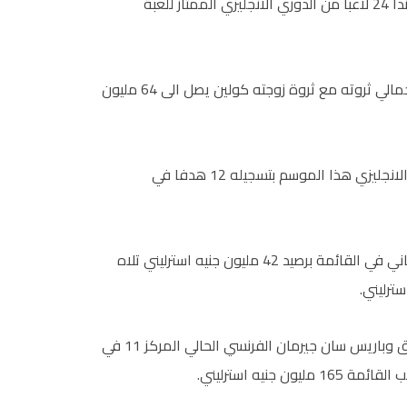
وتتضمن قائمة اغنى مائة شخصية رياضية في بريطانيا وايرلندا 24 لاعبا من الدوري الانجليزي الممتاز للعبة
ثروة روني ارتفعت بستة ملايين جنيه استرليني من 2012 واجمالي ثروته مع ثروة زوجته كولين يصل الى 64 مليون
وساعد روني فريقه مانشستر يونايتد على احراز لقب الدوري الانجليزي هذا الموسم بتسجيله 12 هدفا في
واحتل ريو فرديناند زميل روني في مانشستر يونايتد المركز الثاني في القائمة برصيد 42 مليون جنيه استرليني تلاه
ومن جهة اخرى احتل ديفيد بيكام لاعب منتخب انجلترا السابق وباريس سان جيرمان الفرنسي الحالي المركز 11 في
نيه استرليني.