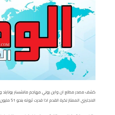
كشف مصدر مطلع ان واين روني مهاجم مانشستر يونايتد وم
الانجليزي الممتاز لكرة القدم اذا قدرت ثروته بنحو 51 مليون جنيه استرليني (حوالي 79 مليون دولار).