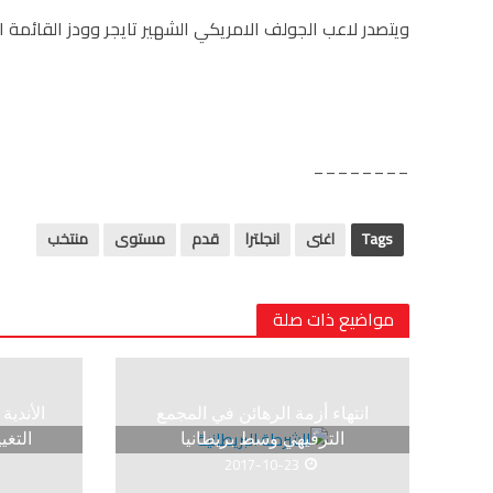
ويتصدر لاعب الجولف الامريكي الشهير تايجر وودز القائمة العالمية برصيد 570 مل
________
Tags
اغنى
انجلترا
قدم
مستوى
منتخب
مواضيع ذات صلة
انتهاء أزمة الرهائن في المجمع
الأندي
الترفيهي وسط بريطانيا
التغي
2017-10-23