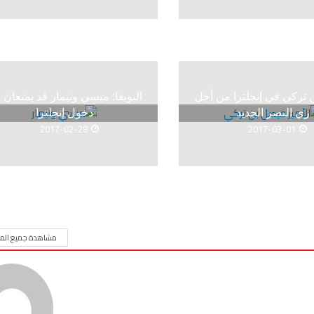
تركي في إنجلترا من أجل
اليويفا: ميسي ونيمار قد يمنعان 
زي النصر الجديد
دخول إنجلترا
2017-02-28
2017-03-01
مشاهدة جميع المق