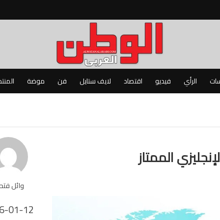
سات
الرأي
فيديو
اقتصاد
لايف ستايل
فن
موضة
المنت
إنجليزي الممتاز
وائل فت
6-01-12