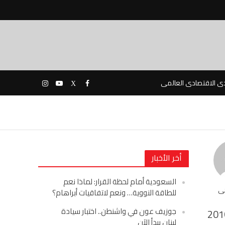
دى الاقتصادى العالمى
أخر الأخبار
السعودية أمام لحظة القرار: لماذا نعم
حى
للطاقة النووية… ونعم لاتفاقيات أبراهام؟
جوزيف عون في واشنطن.. اختبار سيادة
201
لبنان يبدأ الآن