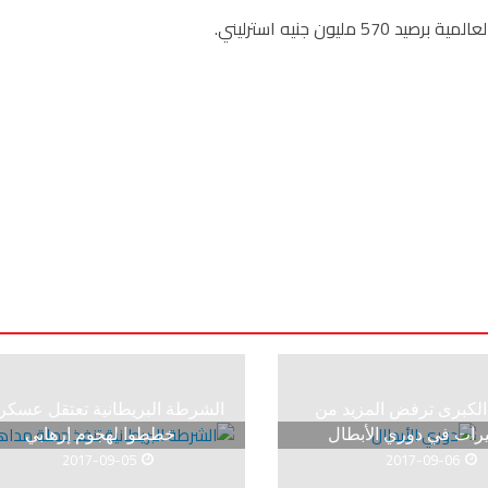
يون جنيه استرليني.
ة الكبرى ترفض المزيد من
الشرطة البريطانية تعتقل عسكر
يرات في دوري الأبطال
خططوا لهجوم إرهابي
2017-09-05
2017-09-06