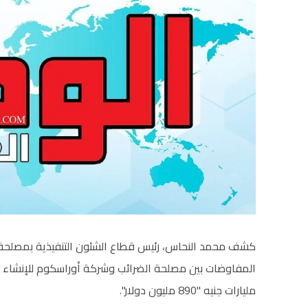
كشف محمد النحاس، رئيس قطاع الشئون التنفيذية بمصلح
مليارات جنيه "890 مليون دولار".