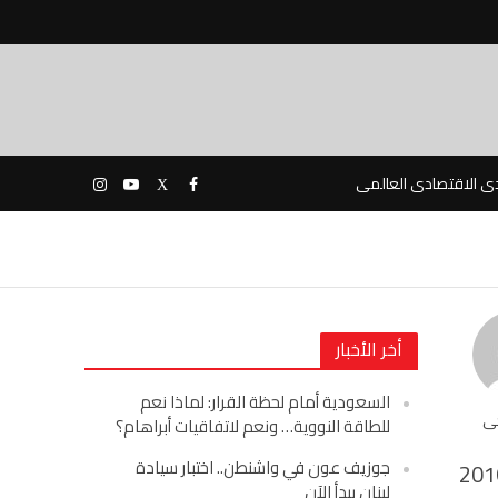
دى الاقتصادى العالمى
أخر الأخبار
السعودية أمام لحظة القرار: لماذا نعم
حى
للطاقة النووية… ونعم لاتفاقيات أبراهام؟
جوزيف عون في واشنطن.. اختبار سيادة
201
لبنان يبدأ الآن