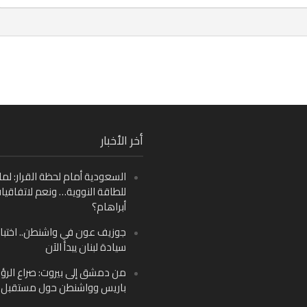
Fa
أخر الأخبار
Ins
السعودية أمام لحظة القرار: لما
Y
للطاقة النووية… ونعم لاتفاقيا
أبراهام؟
جوزيف عون في واشنطن.. اختبار
سيادة لبنان يبدأ الآن
من دمشق إلى بيروت: صراع الرؤ
باريس وواشنطن حول مستقبل ل