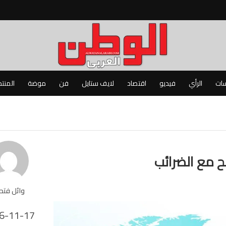
سات
الرأي
فيديو
اقتصاد
لايف ستايل
فن
موضة
المنت
وائل فت
6-11-17