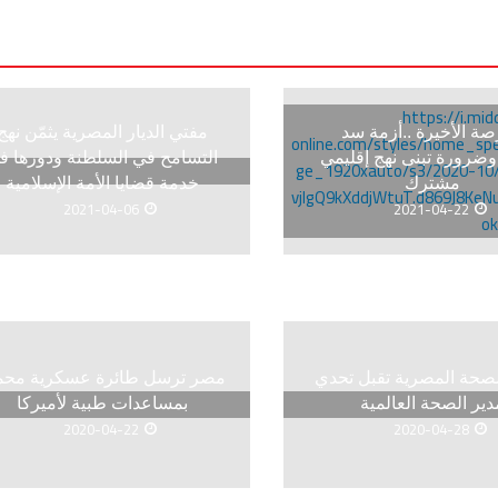
صة الأخيرة ..أزمة سد
مفتي الديار المصرية يثمّن نهج
وضرورة تبنى نهج إقليمي
التسامح في السلطنة ودورها ف
مشترك
خدمة قضايا الأمة الإسلامية
2021-04-06
2021-04-22
لصحة المصرية تقبل تحدي
مصر ترسل طائرة عسكرية محم
دير الصحة العالمية
بمساعدات طبية لأميركا
2020-04-22
2020-04-28