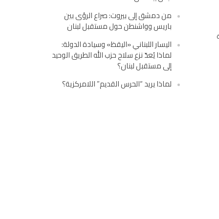
من دمشق إلى بيروت: صراع الرؤى بين
باريس وواشنطن حول مستقبل لبنان
اليسار اللبناني «اليقظ» وسيادة الدولة:
لماذا يُعدّ نزع سلاح حزب الله الطريق الوحيد
إلى مستقبل لبنان؟
لماذا يريد “الحرس القديم” اللامركزية؟