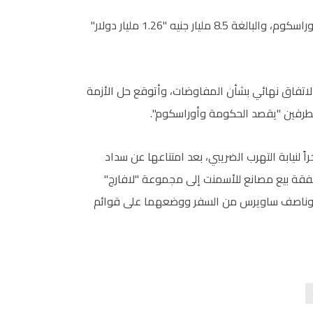
وأضاف: "سيتم إحالة باقي مستحقات مصلحة الضرائب لدى أوراسكوم، والبالغة 8.5 مليار جنيه "1.26 مليار دولار"
 لاتفاق نهائي بشأن المفاوضات، وأتوقع حل الأزمة
الطرفين "يقصد الحكومة وأوراسكوم".
لنيابة التهرب الضريبي، بعد امتناعها عن سداد
نيه تعادل 2.2 مليار دولار، عن صفقة بيع مصانع للأسمنت إلى مجموعة "لافارج"
ه، فيما منعت أنسي وناصف ساويرس من السفر ووضعهما على قوائم