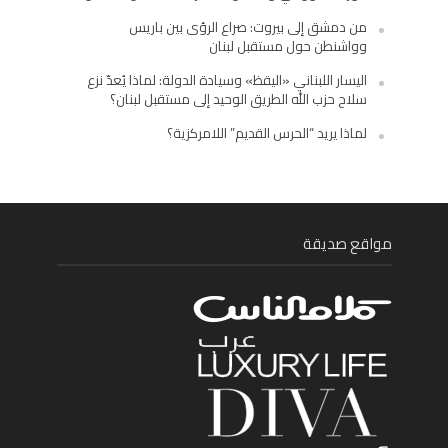
من دمشق إلى بيروت: صراع الرؤى بين باريس
وواشنطن حول مستقبل لبنان
اليسار اللبناني «اليقظ» وسيادة الدولة: لماذا يُعدّ نزع
سلاح حزب الله الطريق الوحيد إلى مستقبل لبنان؟
لماذا يريد “الحرس القديم” اللامركزية؟
مواقع صديقة