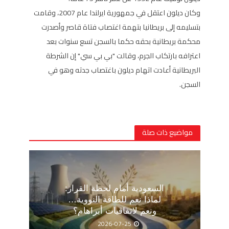
وكان ديلون اعتقل في جمهورية ايرلندا عام 2007، وقامت
بتسليمه إلى بريطانيا بتهمة اغتصاب فتاة قاصر وأصدرت
محكمة بريطانية بحقه حكما بالسجن تسع سنوات بعد
اعترافه بارتكاب الجرم، وقالت "بي بي سي" إن الشرطة
البريطانية أعادت اتهام ديلون باغتصاب جدته وهو في
السجن.
مواضيع ذات صلة
السعودية أمام لحظة القرار:
لماذا نعم للطاقة النووية…
ونعم لاتفاقيات أبراهام؟
2026-07-25