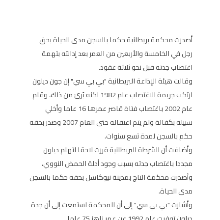
أصدرت محكمة بريطانية حكما بالسجن مدى الحياة بحق
رجل في الخامسة والأربعين من العمر بعد إدانته بتهمة
اغتصاب جدته قبل نحو ثلاثة عقود.
وقالت هيئة الإذاعة البريطانية "بي بي سي" إن جون ديلون
ارتكب جريمة الاغتصاب عام 1982 لكنه بُرئ من ذلك، وقام
عام 2002 باغتصاب فتاة قاصر عمرها 16 عاما وأخلي
سبيله بكفالة ولم يتم اعتقاله حتى العام 2007 وصدر بحقه
حكم بالسجن لمدة تسع سنوات.
وأضافت أن الشرطة البريطانية قررت لاحقا اتهام ديلون
مجددا باغتصاب جدته بسبب وجود أدلة الحمض النووي،
وأصدرت محكمة التاج بمدينة نيوكاسل بحقه حكما بالسجن
مدى الحياة.
وأشارت "بي بي سي" إلى أن المحكمة استمعت إلى أن جدة
ديلون توفيت عام 1992 عن عمر ناهز 75 عاما.