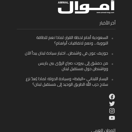
أخر الأخبار
السعودية أمام لحظة القرار: لماذا نعم للطاقة
النووية… ونعم لاتفاقيات أبراهام؟
جوزيف عون في واشنطن.. اختبار سيادة لبنان يبدأ الآن
من دمشق إلى بيروت: صراع الرؤى بين باريس
وواشنطن حول مستقبل لبنان
اليسار اللبناني «اليقظ» وسيادة الدولة: لماذا يُعدّ نزع
سلاح حزب الله الطريق الوحيد إلى مستقبل لبنان؟
Facebook
Twitter
Instagram
YouTube
الوطن العربي