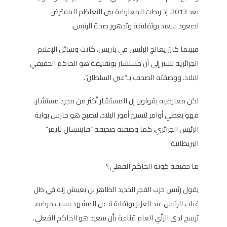
بعد 2013، إذ ربطت المعارضة بين التعاظم المفترض
لصعود سعيد بوتفليقة وتدهور صحة الرئيس.
فبينما كان يعالج الرئيس في باريس، كانت وسائل الإعلام
الجزائرية تشير إلى أن مستشار بوتفليقة هو الحاكم الحقيقي
للبلاد، ووصفته الصحف بـ”عين السلطان”.
لكن معارضيه يقولون إن المستشار أكثر من مجرد مستشار،
فهو يعطي أوامر لتسيير أمور البلاد، ليصبح هو حارس بوابة
الرئيس الجزائري، كما وصفته صحيفة “فايننشال تايمز”
البريطانية.
ما حقيقة كونه الحاكم الفعلي؟
يقول رئيس حزب الفجر الجديد الطاهر بن بعيبش إنه في ظل
غياب الرئيس عبد العزيز بوتفليقة عن المشهد بسبب مرضه،
ترسخ لدى الرأي العام قناعة بأن سعيد هو الحاكم الفعلي.