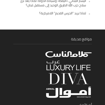
اليسار اللبناني «اليقظ» وسيادة الدولة: لماذا يُعدّ نزع
سلاح حزب الله الطريق الوحيد إلى مستقبل لبنان؟
لماذا يريد “الحرس القديم” اللامركزية؟
مواقع صديقة