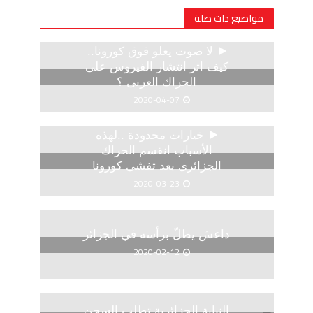
مواضيع ذات صلة
لا صوت يعلو فوق كورونا..
كيف اثر انتشار الفيروس على
الحراك العربى ؟
2020-04-07
خيارات محدودة ..لهذه
الأسباب انقسم الحراك
الجزائرى بعد تفشى كورونا
2020-03-23
داعش يطلّ برأسه في الجزائر
2020-02-12
النيابة الجزائرية تطلب السجن