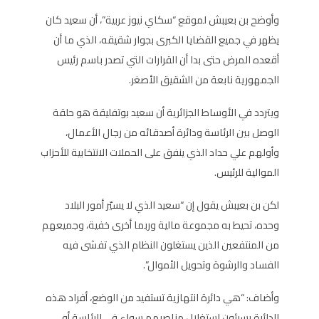
وأوضح بن بعيبش لموقع “سكاي نيوز عربية”، أن سعيد كان
يظهر في جميع القضايا الكبرى بجوار شقيقه، الذي ما أن
أقعده المرض حتى بدا أن القرارات التي تصدر باسم رئيس
الجمهورية نابعة من الشقيق الأصغر.
ويتردد في الأوساط الجزائرية أن سعيد بوتفليقة هو حلقة
الوصل بين الرئاسة ودائرة أصدقائه من رجال الأعمال،
وأولهم علي حداد الذي ينفق على الحملات الانتخابية للأحزاب
الموالية للرئيس.
لكن بن بعيبش يقول إن “سعيد الذي لا يسيّر أمور البلاد
وحده، تحيط به مجموعة مالية وربما أخرى خفية، وجميعهم
من المنتفعين الذين يستغلون النظام الذي تفشى فيه
الفساد والرشوة وتحويل الأموال”.
وأضاف: “هي دائرة انتهازية تستفيد من الوضع، أفراد هذه
الدائرة يسيئون استغلال مناصبهم سواء في الرئاسة أو