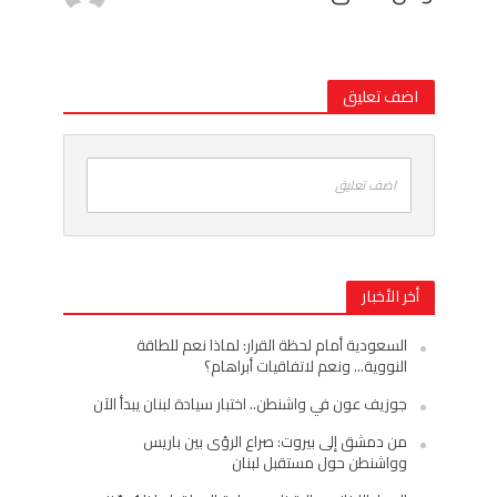
اضف تعليق
اضف تعليق
أخر الأخبار
السعودية أمام لحظة القرار: لماذا نعم للطاقة
النووية… ونعم لاتفاقيات أبراهام؟
جوزيف عون في واشنطن.. اختبار سيادة لبنان يبدأ الآن
من دمشق إلى بيروت: صراع الرؤى بين باريس
وواشنطن حول مستقبل لبنان