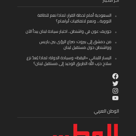
أخر الأخبار
السعودية أمام لحظة القرار: لماذا نعم للطاقة
النووية… ونعم لاتفاقيات أبراهام؟
جوزيف عون في واشنطن.. اختبار سيادة لبنان يبدأ الآن
من دمشق إلى بيروت: صراع الرؤى بين باريس
وواشنطن حول مستقبل لبنان
اليسار اللبناني «اليقظ» وسيادة الدولة: لماذا يُعدّ نزع
سلاح حزب الله الطريق الوحيد إلى مستقبل لبنان؟
Facebook
Twitter
Instagram
YouTube
الوطن العربي