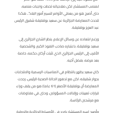
لمنصب المستشار، لكن صلاحياته تخطت واجبات منصبه،
حتى أصبح هو من يعطي الأوامر لتسيير أمور البلاد”.. هكذا
تتحدث المعارضة الجزائرية عن سعيد بوتفليقة شقيق الرئيس
عبد العزيز بوتفليقة.
ورغم ابتعاده عن وسائل الإعلام، ينظر الشارع الجزائري إلى
سعيد بوتفليقة، باعتباره صاحب النفوذ الكبير، والشخصية
الأقرب إلى الرئيس الجزائري الذي تثبتت أركان حكمه، خاصة
بعد مرضه، بفضل أخيه.
كان سعيد يظهر بانتظام في المناسبات الرسمية والانتخابات
بجوار شقيقه، لكن مع تدهور الحالة الصحية للرئيس، رجحت
المعارضة أن بوتفليقة الأصغر (61 عاما) هو من يقف وراء
قرارات تعيينات وإقالات المسؤولين، وحتى في مفاوضات
مع مرشحين للرئاسة.
وأصبح اسم المستشار يتردد في الأوساط الجزائرية والدولية