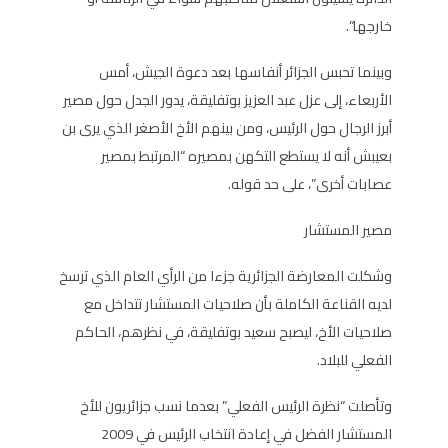
خارجها”.
وبينما تحبس الجزائر أنفاسها بعد دعوة الجيش، أمس
الأربعاء، إلى عزل عبد العزيز بوتفليقة، يدور الجدل حول مصير
أبرز الرجال حول الرئيس، ومن بينهم الأخ الأصغر الذي يرى بن
بعيبش أنه لا يستطع التكهن بمصيره “المرتبط بمصير
عصابات أخرى”، على حد قوله.
مصير المستشار
وشكلت المعارضة الجزائرية جزءا من الرأي العام الذي ترسخ
لديه القناعة الكاملة بأن صلاحيات المستشار تتداخل مع
صلاحيات الأخ، ليصبح سعيد بوتفليقة، في نظرهم، الحاكم
الفعلي للبلاد.
وتأصلت “نظرة الرئيس الفعلي” بعدما نسب جزائريون للأخ
المستشار الفضل في إعادة انتخاب الرئيس في 2009