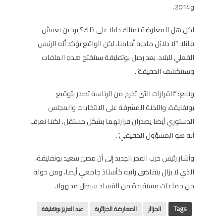
و2014.
لكن هل المعارضة تمتلك دليلا على ذلك؟ يرد بن بعيبش
قائلا: “لا دلائل مادية أمامنا، لكن الواقع يؤكد أنه الرئيس
الفعلي للبلاد، بعد رحيل بوتفليقة ستنفتح هذه الملفات
وستنكشف الحقيقة”.
وتابع: “القرارات التي تخرج من الرئاسة تصدر بتوقيع
بوتفليقة، واللجنة المشرفة على الانتخابات والمجلس
الدستوري أيضا يصدران قرارتهما بشكل مستقل، لكننا نعرف
أنه هو المسؤول الحقيقي”.
وأشار رئيس حزب الفجر الجديد إلى أن مصير سعيد بوتفليقة،
الذي لا يزال يتقاضى راتبه كأستاذ جامعي أيضا، ومن حوله
من جماعات مستفيدة من الفساد سيظل مجهولا.
Tags
الجزائر
المعارضة الجزائرية
عبد العزيز بوتفليقة