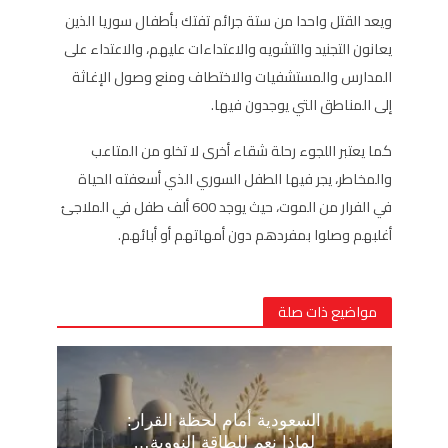
ويعد القتل واحدا من ستة جرائم تفتك بأطفال سوريا الذين
يعانون التجنيد والتشويه والاعتداءات عليهم، والاعتداء على
المدارس والمستشفيات والاختطاف ومنع وصول الإغاثة
إلى المناطق التي يوجدون فيها.
كما يعتبر اللجوء رحلة شقاء أخرى لا تخلو من المتاعب
والمخاطر، يجر فيها الطفل السوري الذي أسعفته الحياة
في الفرار من الموت، حيث يوجد 600 ألف طفل في الملاجئ
أغلبهم وصلوا بمفردهم دون أمهاتهم أو أبائهم.
مواضيع ذات صلة
السعودية أمام لحظة القرار:
لماذا نعم للطاقة النووية…