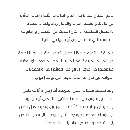
يدفع أطفال سوريا كل اليوم الفاتورة الأثقل للحرب الدائرة
في بلادهم. فحجم الخراب والدمار يزداد وأعداد الضحايا
بالمجمل تتضاعف، إذا كان الحديث عن الأطفال والظروف
القاسية التي لا مناص من أن يحيوا في ظلها.
ولم يقف الأمر عند هذا الحد بل يتعرض أطفال سوريا لحزمة
من الجرائم المريعة يوميا حسب الأمم المتحدة، التي وضعت
منتهكيها من طرفي النزاع على قوائم العار والعقوبات
الدولية، في حال تم اثبات التهم التي توجه إليهم.
وقد شملت سجلات القتل الموثقة أكثر من 3 آلاف طفل
منذ شهر مارس من العام الماضي، ما يعني أن كل يوم
جديد يمثل نهاية حياة 4 أطفال سوريين، وهو معدل ماض
في ارتفاع مع تصاعد وتيرة القتل وتنوع أساليبه من القنص
إلى القصف والرصاص والسيارات المفخخة.