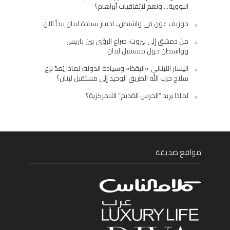
النووية… ونعم لاتفاقيات أبراهام؟
جوزيف عون في واشنطن.. اختبار سيادة لبنان يبدأ الآن
من دمشق إلى بيروت: صراع الرؤى بين باريس
وواشنطن حول مستقبل لبنان
اليسار اللبناني «اليقظ» وسيادة الدولة: لماذا يُعدّ نزع
سلاح حزب الله الطريق الوحيد إلى مستقبل لبنان؟
لماذا يريد “الحرس القديم” اللامركزية؟
مواقع صديقة