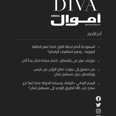
أخر الأخبار
السعودية أمام لحظة القرار: لماذا نعم للطاقة
النووية… ونعم لاتفاقيات أبراهام؟
جوزيف عون في واشنطن.. اختبار سيادة لبنان يبدأ الآن
من دمشق إلى بيروت: صراع الرؤى بين باريس
وواشنطن حول مستقبل لبنان
اليسار اللبناني «اليقظ» وسيادة الدولة: لماذا يُعدّ نزع
سلاح حزب الله الطريق الوحيد إلى مستقبل لبنان؟
Facebook
Twitter
Instagram