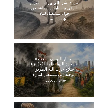
من دمشق إلى بيروت: صراع
الرؤى بين باريس وواشنطن
حول مستقبل لبنان
2026-07-13
اليسار اللبناني «اليقظ»
وسيادة الدولة: لماذا يُعدّ نزع
سلاح حزب الله الطريق
الوحيد إلى مستقبل لبنان؟
2026-07-04