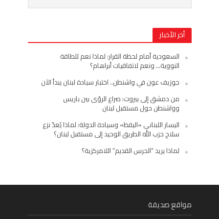
أخر الأخبار
السعودية أمام لحظة القرار: لماذا نعم للطاقة
النووية… ونعم لاتفاقيات أبراهام؟
جوزيف عون في واشنطن.. اختبار سيادة لبنان يبدأ الآن
من دمشق إلى بيروت: صراع الرؤى بين باريس
وواشنطن حول مستقبل لبنان
اليسار اللبناني «اليقظ» وسيادة الدولة: لماذا يُعدّ نزع
سلاح حزب الله الطريق الوحيد إلى مستقبل لبنان؟
لماذا يريد “الحرس القديم” اللامركزية؟
مواقع صديقة