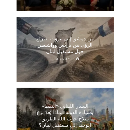
من دمشق إلى بيروت: صراع
الرؤى بين باريس وواشنطن
حول مستقبل لبنان
2026-07-13
اليسار اللبناني «اليقظ»
وسيادة الدولة: لماذا يُعدّ نزع
سلاح حزب الله الطريق
الوحيد إلى مستقبل لبنان؟