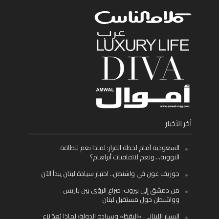
أخر الأخبار
السعودية أمام لحظة القرار: لماذا نعم للطاقة
النووية… ونعم لاتفاقيات أبراهام؟
جوزيف عون في واشنطن.. اختبار سيادة لبنان يبدأ الآن
من دمشق إلى بيروت: صراع الرؤى بين باريس
وواشنطن حول مستقبل لبنان
اليسار اللبناني «اليقظ» وسيادة الدولة: لماذا يُعدّ نزع