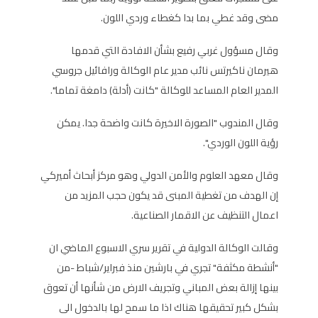
مضى وقد غطي بما بدا كغطاء وردي اللون.
وقال مسؤول غربي رفيع بشأن الافادة التي قدمها
هيرمان ناكيرتس نائب مدير عام الوكالة ورافائيل جروسي
المدير العام المساعد للوكالة "كانت (أدلة) دامغة تماما".
وقال المندوب "الصورة الاخيرة كانت واضحة جدا. يمكن
رؤية اللون الوردي".
وقال معهد العلوم والأمن الدولي وهو مركز أبحاث أميركي
إن الهدف من تغطية المبنى قد يكون حجب المزيد من
اعمال التنظيف عن الاقمار الصناعية.
وقالت الوكالة الدولية في تقرير سري الاسبوع الماضي ان
"أنشطة مكثفة" تجري في بارشين منذ فبراير/شباط -من
بينها إزالة بعض المباني وتجريف الارض من شأنها أن تعوق
بشكل كبير تحقيقها هناك اذا ما سمح لها بالدخول الى