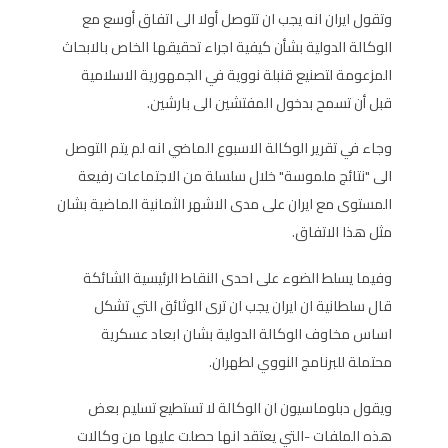
وتقول ايران انه يجب ان تتوصل أولا الى اتفاق أوسع مع
الوكالة الدولية بشأن كيفية اجراء تحقيقها الخاص بالابحاث
المزعومة لتصنيع قنبلة نووية في الجمهورية الاسلامية
قبل أن تسمح بدخول المفتشين الى بارشين.
وجاء في تقرير الوكالة الاسبوع الماضي انه لم يتم التوصل
الى "نتائج ملموسة" خلال سلسلة من الاجتماعات رفيعة
المستوى مع ايران على مدى الاشهر الثمانية الماضية بشان
مثل هذا الاتفاق.
وفيما يسلط الضوء على احدى النقاط الرئيسية الشائكة
قال سلطانية ان ايران يجب ان ترى الوثائق التي تشكل
اساس مخاوف الوكالة الدولية بشان ابعاد عسكرية
محتملة للبرنامج النووي لطهران.
ويقول دبلوماسيون ان الوكالة لا تستطيع تسليم بعض
هذه الملفات -التي يعتقد انها حصلت عليها من وكالات