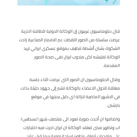
قال دبلوماسيون غربيون إن الوكالة الدولية للطاقة الذرية
عرضت سلسلة من الصور التقطت عبر الاقمار الصناعية زادت
الشكوك بشان أنشطة تنظيف بموقع عسكري ايراني تريد
الوكالة تفتيشه لكن مندوب ايران نفى صحة الصور
المقدمة.
وقال الدبلوماسيون ان الصور التي عرضت اثناء جلسة
مغلقة للدول الاعضاء بالوكالة تشير إلى جهود حثيثة بذلت
في الاشهر الماضية لازالة اي دليل يدينها في موقع
بارشين.
واضافوا ان أحدث صورة تعود الى منتصف شهر اغسطس/
اب وتظهر مبنى تعتقد الوكالة ان ايران اجرت فيه اختبارات
على متفجرات تتعلق بتطوير اسلحة نووية ربما قبل عقد