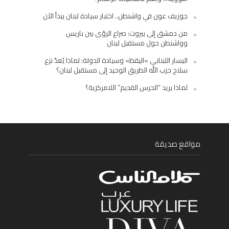
جوزيف عون في واشنطن.. اختبار سيادة لبنان يبدأ الآن
من دمشق إلى بيروت: صراع الرؤى بين باريس
وواشنطن حول مستقبل لبنان
اليسار اللبناني «اليقظ» وسيادة الدولة: لماذا يُعدّ نزع
سلاح حزب الله الطريق الوحيد إلى مستقبل لبنان؟
لماذا يريد “الحرس القديم” اللامركزية؟
مواقع صديقة