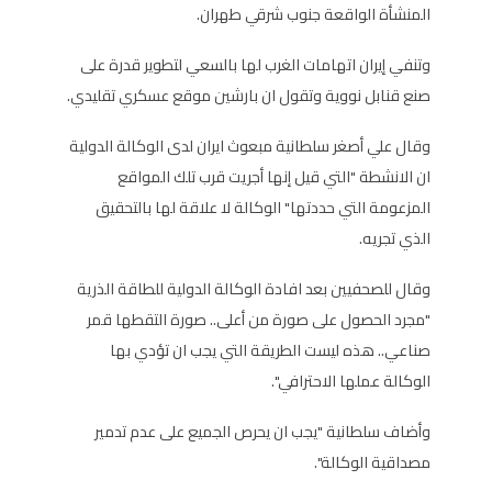
المنشأة الواقعة جنوب شرقي طهران.
وتنفي إيران اتهامات الغرب لها بالسعي لتطوير قدرة على
صنع قنابل نووية وتقول ان بارشين موقع عسكري تقليدي.
وقال علي أصغر سلطانية مبعوث ايران لدى الوكالة الدولية
ان الانشطة "التي قيل إنها أجريت قرب تلك المواقع
المزعومة التي حددتها" الوكالة لا علاقة لها بالتحقيق
الذي تجريه.
وقال للصحفيين بعد افادة الوكالة الدولية للطاقة الذرية
"مجرد الحصول على صورة من أعلى.. صورة التقطها قمر
صناعي.. هذه ليست الطريقة التي يجب ان تؤدي بها
الوكالة عملها الاحترافي".
وأضاف سلطانية "يجب ان يحرص الجميع على عدم تدمير
مصداقية الوكالة".