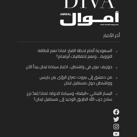
أخر الأخبار
السعودية أمام لحظة القرار: لماذا نعم للطاقة
النووية… ونعم لاتفاقيات أبراهام؟
جوزيف عون في واشنطن.. اختبار سيادة لبنان يبدأ الآن
من دمشق إلى بيروت: صراع الرؤى بين باريس
وواشنطن حول مستقبل لبنان
اليسار اللبناني «اليقظ» وسيادة الدولة: لماذا يُعدّ نزع
سلاح حزب الله الطريق الوحيد إلى مستقبل لبنان؟
Facebook
Twitter
Instagram
YouTube