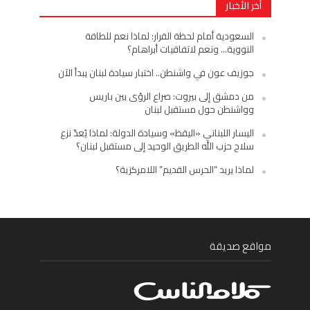
أخر الأخبار
السعودية أمام لحظة القرار: لماذا نعم للطاقة
النووية… ونعم لاتفاقيات أبراهام؟
جوزيف عون في واشنطن.. اختبار سيادة لبنان يبدأ الآن
من دمشق إلى بيروت: صراع الرؤى بين باريس
وواشنطن حول مستقبل لبنان
اليسار اللبناني «اليقظ» وسيادة الدولة: لماذا يُعدّ نزع
سلاح حزب الله الطريق الوحيد إلى مستقبل لبنان؟
لماذا يريد “الحرس القديم” اللامركزية؟
مواقع صديقة