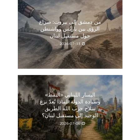
من دمشق إلى بيروت: صراع
الرؤى بين باريس وواشنطن
حول مستقبل لبنان
2026-07-13
اليسار اللبناني «اليقظ»
وسيادة الدولة: لماذا يُعدّ نزع
سلاح حزب الله الطريق
الوحيد إلى مستقبل لبنان؟
2026-07-04