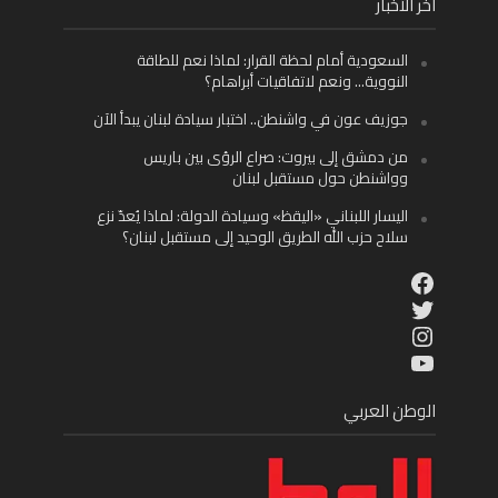
أخر الأخبار
السعودية أمام لحظة القرار: لماذا نعم للطاقة
النووية… ونعم لاتفاقيات أبراهام؟
جوزيف عون في واشنطن.. اختبار سيادة لبنان يبدأ الآن
من دمشق إلى بيروت: صراع الرؤى بين باريس
وواشنطن حول مستقبل لبنان
اليسار اللبناني «اليقظ» وسيادة الدولة: لماذا يُعدّ نزع
سلاح حزب الله الطريق الوحيد إلى مستقبل لبنان؟
Facebook
Twitter
Instagram
YouTube
الوطن العربي