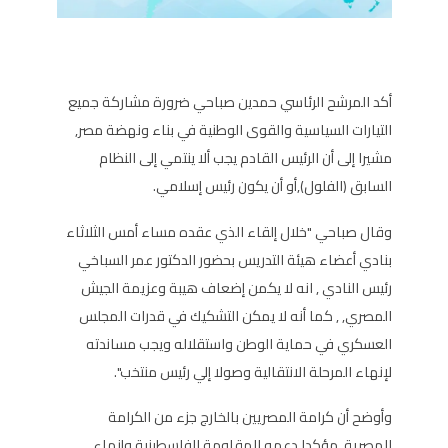
أكد المرشح الرئاسي حمدين صباحي ضرورة مشاركة جميع
التيارات السياسية والقوى الوطنية في بناء ونهضة مصر,
مشيرا إلى أن الرئيس القادم يجب ألا ينتمي إلى النظام
السابق (الفلول),أو أن يكون رئيس إسلامي.
وقال صباحي "خلال إلقاء الذي عقده مساء أمس الثلاثاء
بنادي أعضاء هيئة التدريس بحضور الدكتور عمر السباخي
رئيس النادي , انه لا يكمن إضعاف هيبة وعزيمة الجيش
المصري, , كما أنه لا يمكن التشكيك في قدرات المجلس
العسكري في حماية الوطن واستقلاله ويجب مساندته
لإنهاء المرحلة الانتقالية وصولا إلي رئيس منتخب".
وأوضح أن كرامة المصريين بالخارج جزء من الكرامة
المصرية, مؤكدا دعمه للمقاومة الفلسطينية وإنهاء