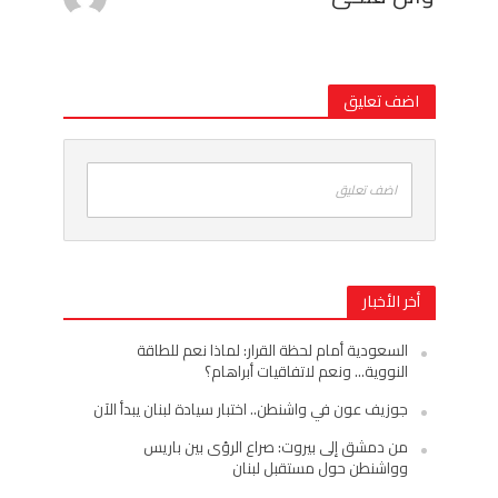
اضف تعليق
اضف تعليق
أخر الأخبار
السعودية أمام لحظة القرار: لماذا نعم للطاقة
النووية… ونعم لاتفاقيات أبراهام؟
جوزيف عون في واشنطن.. اختبار سيادة لبنان يبدأ الآن
من دمشق إلى بيروت: صراع الرؤى بين باريس
وواشنطن حول مستقبل لبنان