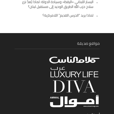
اليسار اللبناني «اليقظ» وسيادة الدولة: لماذا يُعدّ نزع
سلاح حزب الله الطريق الوحيد إلى مستقبل لبنان؟
لماذا يريد “الحرس القديم” اللامركزية؟
مواقع صديقة