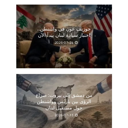
جوزيف عون في واشنطن..
اختبار سيادة لبنان يبدأ الآن
2026-07-24
من دمشق إلى بيروت: صراع
الرؤى بين باريس وواشنطن
حول مستقبل لبنان
2026-07-13