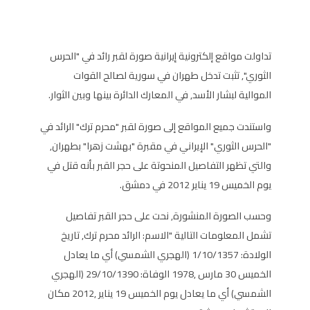
تداولت مواقع إلكترونية إيرانية صورة لقبر رائد في "الحرس
الثوري", تثبت تدخل طهران في سورية لصالح القوات
الموالية لبشار الأسد, في المعارك الدائرة بينها وبين الثوار.
واستندت جميع المواقع إلى صورة لقبر "محرم ترك" الرائد في
"الحرس الثوري" الإيراني في مقبرة "بهشت زهرا" بطهران,
والتي تظهر التفاصيل المنحوتة على حجر القبر بأنه قتل في
يوم الخميس 19 يناير 2012 في دمشق.
وحسب الصورة المنشورة, نحت على حجر القبر تفاصيل
تشمل المعلومات التالية "الاسم: الرائد محرم ترك, تاريخ
الولادة: 1/10/1357 (الهجري الشمسي) أي ما يعادل
الخميس 30 مارس ,1978 الوفاة: 29/10/1390 (الهجري
الشمسي) أي ما يعادل يوم الخميس 19 يناير ,2012 مكان