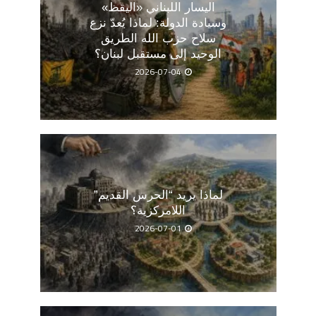
اليسار اللبناني «اليقظ»
وسيادة الدولة: لماذا يُعدّ نزع
سلاح حزب الله الطريق
الوحيد إلى مستقبل لبنان؟
2026-07-04
لماذا يريد “الحرس القديم”
اللامركزية؟
2026-07-01