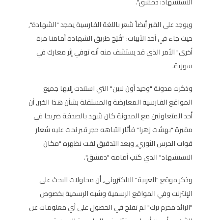
الاستشهاد: دمشق".
ويوجد على القبر أيضاً شعر باللغة الفارسية يمجد "الشهادة",
حيث جاء في أحد الأبيات: "فُتِح طريق الشهادة أمامنا مرة
أخرى" الأمر الذي قد يستشف منه أنه توفي إثر معارك في
سورية.
وذكرت مدونة "وحيد أون لاين" التي استندت إليها جميع
المواقع الفارسية المعارضة والمستقلة بشأن هذا الخبر, أن
أحد المتعاونين مع المدونة كان شهد بالصدفة ضريحا في
مقبرة "بهشت زهرا" فأثار انتباهه حجر قبر نحت عليه شعار
قوات الحرس الثوري, وبعد التدقيق لفت نظهره "مكان
الاستشهاد" الذي كتب أمامه "دمشق".
وذكر موقع "العربية" الالكتروني, أن محاولات البحث على
الإنترنت وفي المواقع الرسمية وشبه الرسمية بخصوص
"الرائد محرم ترك" لم تفلح في الحصول على أي معلومات عن