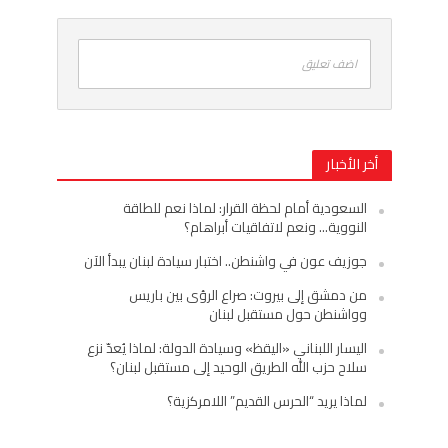
اضف تعليق
أخر الأخبار
السعودية أمام لحظة القرار: لماذا نعم للطاقة
النووية… ونعم لاتفاقيات أبراهام؟
جوزيف عون في واشنطن.. اختبار سيادة لبنان يبدأ الآن
من دمشق إلى بيروت: صراع الرؤى بين باريس
وواشنطن حول مستقبل لبنان
اليسار اللبناني «اليقظ» وسيادة الدولة: لماذا يُعدّ نزع
سلاح حزب الله الطريق الوحيد إلى مستقبل لبنان؟
لماذا يريد “الحرس القديم” اللامركزية؟