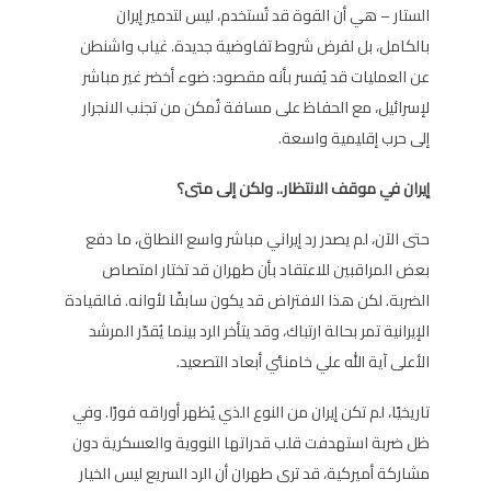
الستار – هي أن القوة قد تُستخدم، ليس لتدمير إيران
بالكامل، بل لفرض شروط تفاوضية جديدة. غياب واشنطن
عن العمليات قد يُفسر بأنه مقصود: ضوء أخضر غير مباشر
لإسرائيل، مع الحفاظ على مسافة تُمكن من تجنب الانجرار
إلى حرب إقليمية واسعة.
إيران في موقف الانتظار.. ولكن إلى متى؟
حتى الآن، لم يصدر رد إيراني مباشر واسع النطاق، ما دفع
بعض المراقبين للاعتقاد بأن طهران قد تختار امتصاص
الضربة. لكن هذا الافتراض قد يكون سابقًا لأوانه. فالقيادة
الإيرانية تمر بحالة ارتباك، وقد يتأخر الرد بينما يُقدّر المرشد
الأعلى آية الله علي خامنئي أبعاد التصعيد.
تاريخيًا، لم تكن إيران من النوع الذي يُظهر أوراقه فورًا. وفي
ظل ضربة استهدفت قلب قدراتها النووية والعسكرية دون
مشاركة أميركية، قد ترى طهران أن الرد السريع ليس الخيار