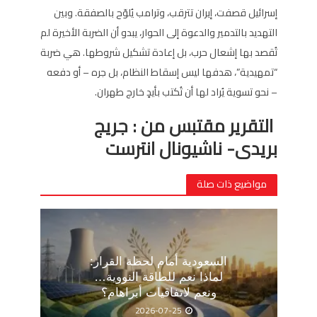
إسرائيل قصفت، إيران تترقب، وترامب يُلوّح بالصفقة. وبين
التهديد بالتدمير والدعوة إلى الحوار، يبدو أن الضربة الأخيرة لم
تُقصد بها إشعال حرب، بل إعادة تشكيل شروطها. هي ضربة
“تمهيدية”، هدفها ليس إسقاط النظام، بل جره – أو دفعه
– نحو تسوية يُراد لها أن تُكتب بأيدٍ خارج طهران.
التقرير مقتبس من : جريج
بريدى- ناشيونال انترست
مواضيع ذات صلة
السعودية أمام لحظة القرار:
لماذا نعم للطاقة النووية…
ونعم لاتفاقيات أبراهام؟
2026-07-25