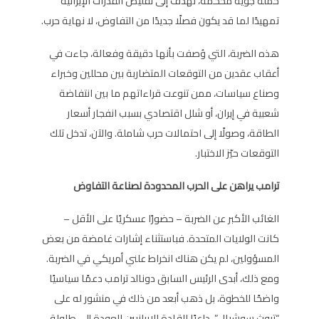
حملة جوية محكمة، تهدف إلى تقليص القدرات الإيرانية
تمهيدًا لما قد يكون فصلًا جديدًا من التفاوض، لا نهاية حرب.
هذه الضربة، التي وُصفت بأنها دقيقة وفعالة، جاءت في
أعقاب عقدين من التوقعات المتضاربة بين محللين وخبراء
وصناع سياسات، ممن تنوعت قراءاتهم ما بين انتفاضة
شعبية في إيران، أو شلل اقتصادي بسبب انفجار أسعار
الطاقة، وصولًا إلى احتمالات حرب شاملة. والآن، تدخل تلك
التوقعات حيّز الاختبار.
ترامب يراهن على الحرب المحدودة لصناعة التفاوض
الغائب الأكبر عن الضربة – حضورًا عسكريًا على الأقل –
كانت الولايات المتحدة. فباستثناء إشارات غامضة من بعض
المسؤولين، لم يكن هناك انخراط علني أمريكي في الضربة.
ومع ذلك، أبدى الرئيس السابق دونالد ترامب دعمًا سياسيًا
واضحًا للخطوة، بل ذهب أبعد من ذلك في منشور له على
“تروث سوشيال”، داعيًا القادة الإيرانيين للعودة إلى طاولة