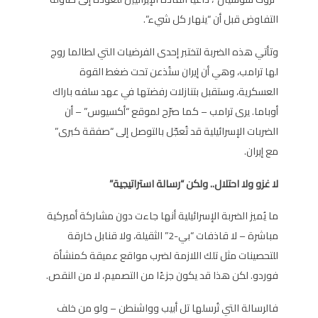
التفاوض قبل أن “ينهار كل شيء”.
وتأتي هذه الضربة لتختبر إحدى الفرضيات التي لطالما روج
لها ترامب، وهي أن إيران ستُذعن تحت ضغط القوة
العسكرية، وستقبل بتنازلات رفضتها في عهد سلفه باراك
أوباما. يرى ترامب – كما صرّح لموقع “أكسيوس” – أن
الضربات الإسرائيلية قد تُعجّل بالتوصل إلى “صفقة كبرى”
مع إيران.
لا غزو ولا احتلال.. ولكن “رسالة استراتيجية”
ما يُميز الضربة الإسرائيلية أنها جاءت دون مشاركة أميركية
مباشرة – لا قاذفات “بي-2” الثقيلة، ولا قنابل خارقة
للتحصينات مثل تلك اللازمة لضرب مواقع عميقة كمنشأة
فوردو. لكن هذا قد يكون جزءًا من التصميم، لا من النقص.
فالرسالة التي تُرسلها تل أبيب وواشنطن – ولو من خلف