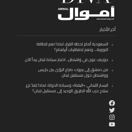
أخر الأخبار
السعودية أمام لحظة القرار: لماذا نعم للطاقة
النووية… ونعم لاتفاقيات أبراهام؟
جوزيف عون في واشنطن.. اختبار سيادة لبنان يبدأ الآن
من دمشق إلى بيروت: صراع الرؤى بين باريس
وواشنطن حول مستقبل لبنان
اليسار اللبناني «اليقظ» وسيادة الدولة: لماذا يُعدّ نزع
سلاح حزب الله الطريق الوحيد إلى مستقبل لبنان؟
Facebook
Twitter
Instagram
YouTube