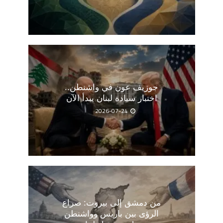
جوزيف عون في واشنطن..
اختبار سيادة لبنان يبدأ الآن
2026-07-24
من دمشق إلى بيروت: صراع
الرؤى بين باريس وواشنطن