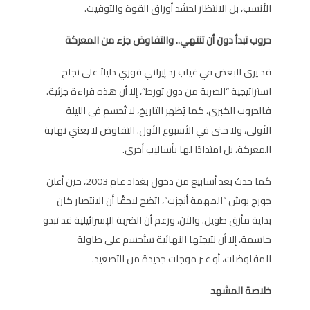
الأنسب، بل الانتظار لحشد أوراق القوة والتوقيت.
حروب تبدأ دون أن تنتهي.. والتفاوض جزء من المعركة
قد يرى البعض في غياب رد إيراني فوري دليلاً على نجاح
استراتيجية “الضربة من دون تورط”، إلا أن هذه قراءة جزئية.
فالحروب الكبرى، كما يُظهر التاريخ، لا تُحسم في الليلة
الأولى، ولا حتى في الأسبوع الأول. التفاوض لا يعني نهاية
المعركة، بل امتدادًا لها بأساليب أخرى.
كما حدث بعد أسابيع من دخول بغداد عام 2003، حين أعلن
جورج بوش “المهمة أنجزت”، اتضح لاحقًا أن الانتصار كان
بداية مأزق طويل. والآن، ورغم أن الضربة الإسرائيلية قد تبدو
حاسمة، إلا أن نتيجتها النهائية ستُحسم على طاولة
المفاوضات، أو عبر موجات جديدة من التصعيد.
خلاصة المشهد