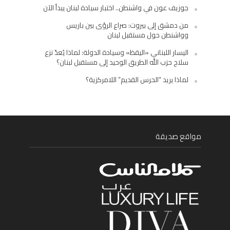
جوزيف عون في واشنطن.. اختبار سيادة لبنان يبدأ الآن
من دمشق إلى بيروت: صراع الرؤى بين باريس
وواشنطن حول مستقبل لبنان
اليسار اللبناني «اليقظ» وسيادة الدولة: لماذا يُعدّ نزع
سلاح حزب الله الطريق الوحيد إلى مستقبل لبنان؟
لماذا يريد “الحرس القديم” اللامركزية؟
مواقع صديقة