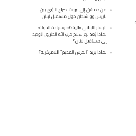
من دمشق إلى بيروت: صراع الرؤى بين
باريس وواشنطن حول مستقبل لبنان
اليسار اللبناني «اليقظ» وسيادة الدولة:
لماذا يُعدّ نزع سلاح حزب الله الطريق الوحيد
إلى مستقبل لبنان؟
لماذا يريد “الحرس القديم” اللامركزية؟