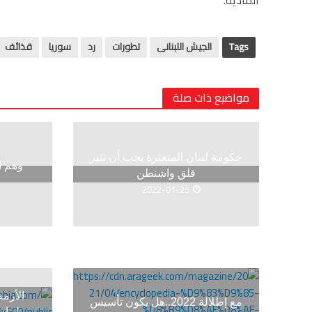
Tags
الجيش اللبنانى
تطورات
رد
سوريا
قذائف
مواضيع ذات صلة
حكومة لبنان المتعثرة يجب أن تثير
وهم ا
قلق واشنطن
2022-01-25
الأزمة
مع إطلالة 2022..هل يكون تأسيس