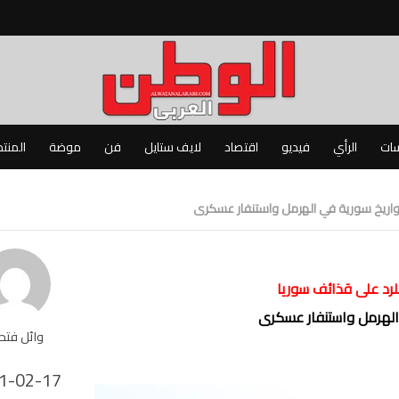
سات
الرأي
فيديو
اقتصاد
لايف ستايل
فن
موضة
المنت
لرد على قذائف سوريا
وائل فت
1-02-17