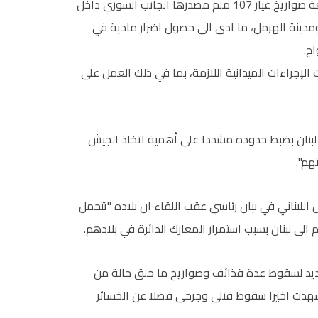
من الساعة 12.00 ظهرا ولغاية الساعة 18.30، سقطت سبعة صواريخ عيار 107 ملم مصدرها الجانب السوري داخل
ومدينة الهرمل، ما ادى الى حصول اضرار مادية في
ح.
إجراءات الميدانية اللازمة، بما في ذلك العمل على
لبنان بضبط حدوده مشددا على أهمية اتخاذ الجيش
هم".
اللبناني في بيان رئاسي عقب اللقاء ان بلاده "تتحمل
لى لبنان بسبب استمرار المعارك الدائرة في بلادهم.
ديد لسقوط عدة قذائف وصواريخ ما خلق حالة من
شهدت اخيرا سقوط قتلى وجرحى فضلا عن الخسائر