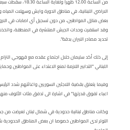
الاراضي اللبنانية، في مناطق الدورة وايش وسهلات المياه 
بعض منازل المواطنين، من دون تسجيل أي اصابات في الاروا
وقد استنفرت وحدات الجيش المنتشرة في المنطقة، واتخذت ال
تحديد مصادر النيران بدقة".
إلى ذلك أكد سليمان خلال اجتماع عقده مع قهوجي التزام 
اللبناني "التدابير اللازمة لمنع الاعتداء على المواطنين وحمايت
وفيما يتعلق بقضية اللاجئين السوريين واغاثتهم شدد الرئيس 
اعباء تفوق قدرتها" في اشارة الى تدفق مئات الألوف منهم ا
وكانت مناطق لبنانية حدودية في شمال لبنان تعرضت من ج
التوتر لدى المواطنين خصوصا ان بعض المناطق الحدودية 
المادية.