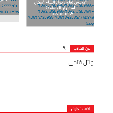
“مجلس تعاون دول الشام “مفتاح
استقرار المنطقة؟
2022-01-01
عن الكاتب
وائل فتحى
اضف تعليق