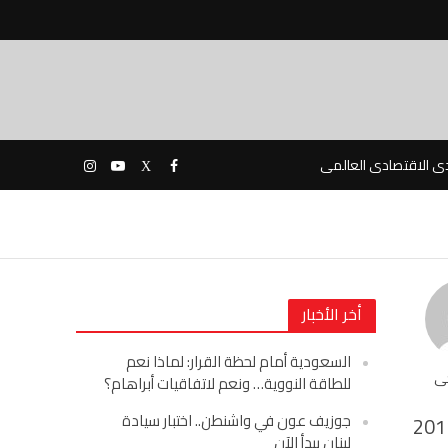
دى الاقتصادى العالمى
أخر الأخبار
السعودية أمام لحظة القرار: لماذا نعم
حى
للطاقة النووية… ونعم لاتفاقيات أبراهام؟
جوزيف عون في واشنطن.. اختبار سيادة
201
لبنان يبدأ الآن