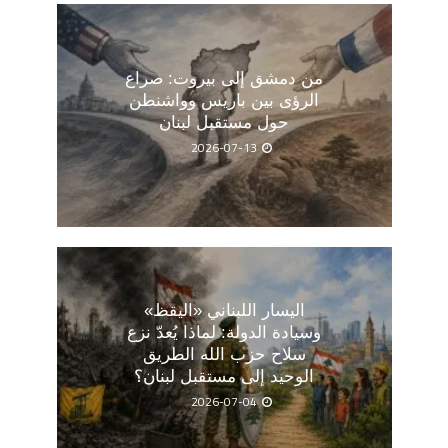
من دمشق إلى بيروت: صراع
الرؤى بين باريس وواشنطن
حول مستقبل لبنان
2026-07-13
اليسار اللبناني «اليقظ»
وسيادة الدولة: لماذا يُعدّ نزع
سلاح حزب الله الطريق
الوحيد إلى مستقبل لبنان؟
2026-07-04