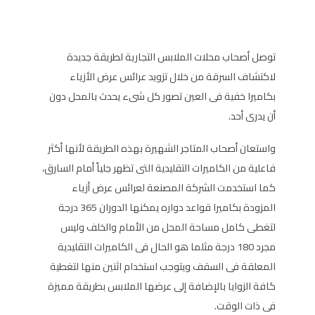
توصل أصحاب محلات الملابس التجارية لطريقة جديدة
لاكتشاف السرقة من خلال تزويد عرائس عرض الأزياء
بكاميرا خفية فى العين تصور كل شىء يحدث بالمحل دون
أن يدرى أحد.
واستعان أصحاب المتاجر الشهيرة بهذه الطريقة لأنها أكثر
فاعلية من الكاميرات التقليدية التى تظهر جلياً أمام السارق،
كما استخدمت الشركة المصنعة لعرائس عرض أزياء
المزودة بكاميرا قواعد دواره يمكنها الدوران 365 درجة
لتغطى كامل مساحة المحل من الأمام والخلف وليس
مجرد 180 درجة مثلما هو الحال فى الكاميرات التقليدية
المعلقة فى السقف ويتوجب استخدام اثنين منها لتغطية
كافة الزوايا بالإضافة إلى عرضها الملابس بطريقة مميزة
فى ذات الوقت.