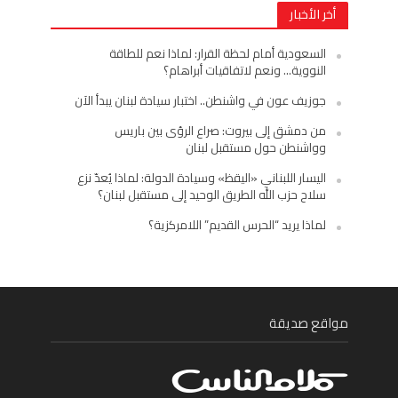
أخر الأخبار
السعودية أمام لحظة القرار: لماذا نعم للطاقة
النووية… ونعم لاتفاقيات أبراهام؟
جوزيف عون في واشنطن.. اختبار سيادة لبنان يبدأ الآن
من دمشق إلى بيروت: صراع الرؤى بين باريس
وواشنطن حول مستقبل لبنان
اليسار اللبناني «اليقظ» وسيادة الدولة: لماذا يُعدّ نزع
سلاح حزب الله الطريق الوحيد إلى مستقبل لبنان؟
لماذا يريد “الحرس القديم” اللامركزية؟
مواقع صديقة