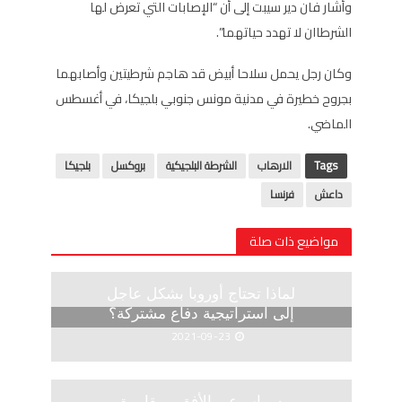
وأشار فان دير سيبت إلى أن “الإصابات التي تعرض لها
الشرطاان لا تهدد حياتهما”.
وكان رجل يحمل سلاحا أبيض قد هاجم شرطيتين وأصابهما
بجروح خطيرة في مدنية مونس جنوبي بلجيكا، في أغسطس
الماضي.
Tags
الارهاب
الشرطة البلجيكية
بروكسل
بلجيكا
داعش
فرنسا
مواضيع ذات صلة
لماذا تحتاج أوروبا بشكل عاجل
إلى استراتيجية دفاع مشتركة؟
2021-09-23
سراب عبر الأفق ..مقامرة