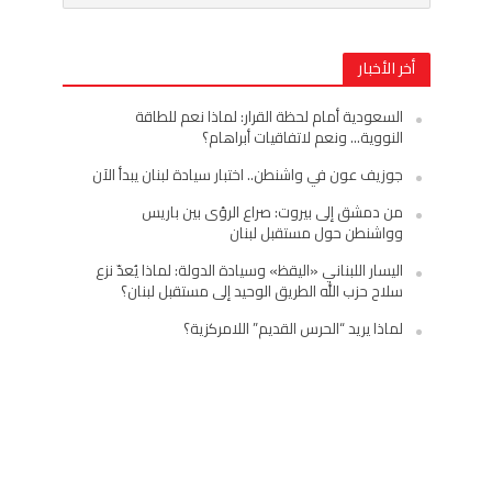
أخر الأخبار
السعودية أمام لحظة القرار: لماذا نعم للطاقة
النووية… ونعم لاتفاقيات أبراهام؟
جوزيف عون في واشنطن.. اختبار سيادة لبنان يبدأ الآن
من دمشق إلى بيروت: صراع الرؤى بين باريس
وواشنطن حول مستقبل لبنان
اليسار اللبناني «اليقظ» وسيادة الدولة: لماذا يُعدّ نزع
سلاح حزب الله الطريق الوحيد إلى مستقبل لبنان؟
لماذا يريد “الحرس القديم” اللامركزية؟