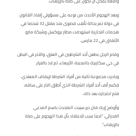
واقعة يمكن أن تكون على صلة بالإرهاب.
ويعد الهجوم الأحدث من نوعه على مسؤولي إنفاذ القانون
في دولة تمر بحالة تأهب قصوى منذ مقتل 32 شخصا في
هجمات انتحارية استهدفت مطار بروكسل وشبكة مترو
الأنفاق في 22 مارس.
وقام الرجل بطعن أحد الشرطيين في العنق، والآخر في البطن
في حي سكاربيك بالمدينة، الأربعاء، ثم لاذ بالفرار.
وبادرت مجموعة ثانية من أفراد الشرطة لإيقاف المعتدي،
فكسر أنف أحد أفراد الشرطة الذي أطلق النار على ساقه،
فتم احتجازه بعد ذلك.
وأوضح إريك فان دير سيبت، المتحدث باسم المدعي
الفدرالي، “لدينا سبب للاعتقاد بأن هذا الهجوم على صلة
بالإرهاب.”