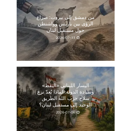
من دمشق إلى بيروت: صراع
الرؤى بين باريس وواشنطن
حول مستقبل لبنان
2026-07-13
اليسار اللبناني «اليقظ»
وسيادة الدولة: لماذا يُعدّ نزع
سلاح حزب الله الطريق
الوحيد إلى مستقبل لبنان؟
2026-07-04