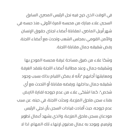
في الوقت الذي خرج فيه نجل الرئيس المصري السابق
السجين علاء مبارك من محبسه للمرة الأولى، منذ حبسه في
شهر أبريل الماضي، لمقابلة أعضاء لجنتي حقوق الإنسان
والأمن القومي بمجلس الشعب وتحدث مع أعضاء اللجنة،
رفض شقيقه جمال مقابلة اللجنة.
وشكا علاء من ضيق مساحة غرفة محبسه المودع بها
وشقيقه جمال، وعند مطالبة أعضاء اللجنة بتفقد الغرفة
ومعاينتها أجابهم "بأنه لا يمكن القيام بذلك بسبب وجود
شقيقه جمال بداخلها، ورفضه مقابلة أو التحدث مع أي
شخص"، كما اشتكى علاء من عدم خروجه لفترة التريض
بفناء سجن ملحق المزرعة، وبحثت اللجنة، في حينه، عن سبب
عدم خروجه، حيث أفادت قيادات السجن بأن نجلي الرئيس
مودعان بسجن ملحق المزرعة، والذي يشهد أعمال تطوير
وترميم، ويوجد به عمال مدنيون لإنهاء تلك المهام، لذا لا