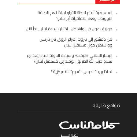
السعودية أمام لحظة القرار: لماذا نعم للطاقة
النووية… ونعم لاتفاقيات أبراهام؟
جوزيف عون في واشنطن.. اختبار سيادة لبنان يبدأ الآن
من دمشق إلى بيروت: صراع الرؤى بين باريس
وواشنطن حول مستقبل لبنان
اليسار اللبناني «اليقظ» وسيادة الدولة: لماذا يُعدّ نزع
سلاح حزب الله الطريق الوحيد إلى مستقبل لبنان؟
لماذا يريد “الحرس القديم” اللامركزية؟
مواقع صديقة