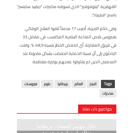
القهقرية "تينوفوفير" الذي تسوقه مختبرات "جيلييد ساينسز"
باسم "فيريياد".
وفي ختام التجربة، أصيب 17 مدمناً تلقوا العلاج الوقائي
بفيروس نقص المناعة البشرية المكتسب، في مقابل 33
في فريق المقارنة، أي انخفض الخطر بنسبة 48,9. %. ولفت
الباحثون إلى أن نسبة الحماية انخفضت بشكل ملحوظ عند
المدمنين الذين لم يتناولوا علاجهم بوتيرة منتظمة.
Tags
الايدز
العالم
بريطانيا
علوم
فيروسات
مخدرات
مواضيع ذات صلة
خلال مؤتمر الفضاء.. بريطانيا
تطلق استراتيجية جديدة