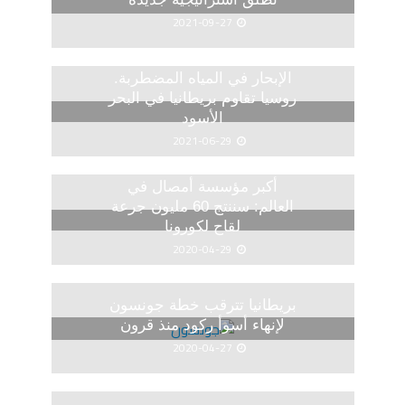
2021-09-27
الإبحار في المياه المضطربة.
روسيا تقاوم بريطانيا في البحر
الأسود
2021-06-29
أكبر مؤسسة أمصال في
العالم: سننتج 60 مليون جرعة
لقاح لكورونا
2020-04-29
بريطانيا تترقب خطة جونسون
لإنهاء أسوأ ركود منذ قرون
2020-04-27