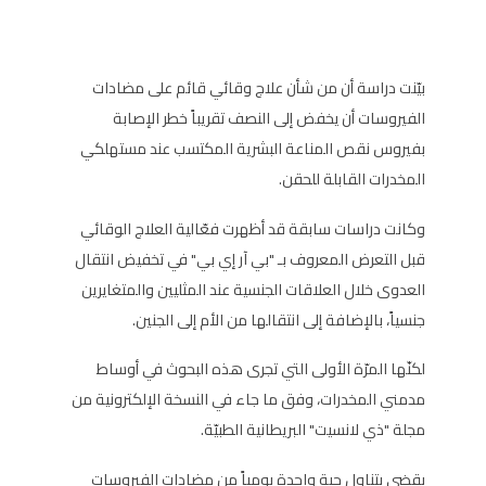
بيّنت دراسة أن من شأن علاج وقائي قائم على مضادات
الفيروسات أن يخفض إلى النصف تقريباً خطر الإصابة
بفيروس نقص المناعة البشرية المكتسب عند مستهلكي
المخدرات القابلة للحقن.
وكانت دراسات سابقة قد أظهرت فعّالية العلاج الوقائي
قبل التعرض المعروف بـ "بي آر إي بي" في تخفيض انتقال
العدوى خلال العلاقات الجنسية عند المثليين والمتغايرين
جنسياً، بالإضافة إلى انتقالها من الأم إلى الجنين.
لكنّها المرّة الأولى التي تجرى هذه البحوث في أوساط
مدمني المخدرات، وفق ما جاء في النسخة الإلكترونية من
مجلة "ذي لانسيت" البريطانية الطبيّة.
يقضي بتناول حبة واحدة يومياً من مضادات الفيروسات