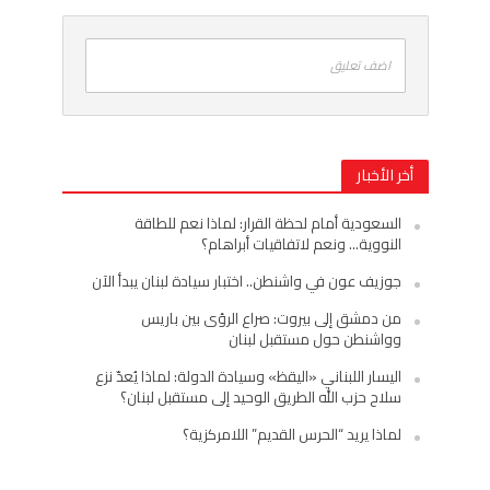
اضف تعليق
أخر الأخبار
السعودية أمام لحظة القرار: لماذا نعم للطاقة
النووية… ونعم لاتفاقيات أبراهام؟
جوزيف عون في واشنطن.. اختبار سيادة لبنان يبدأ الآن
من دمشق إلى بيروت: صراع الرؤى بين باريس
وواشنطن حول مستقبل لبنان
اليسار اللبناني «اليقظ» وسيادة الدولة: لماذا يُعدّ نزع
سلاح حزب الله الطريق الوحيد إلى مستقبل لبنان؟
لماذا يريد “الحرس القديم” اللامركزية؟