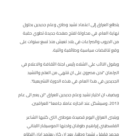
يتطلع العراق إلى اعتماد نشيد وطني وعلم جديدين بحلول
نهاية العام، في محاولة لفتح صفحة جديدة تطوي حقبة
من الحروب والصراعات في بلاد تعيش منذ تسع سنوات على
وقع تناقضات سياسية وطائفية واثنية.
ويقول النائب علي الشلاه رئيس لجنة الثقافة والاعلام في
البرلمان "نحن مصرون على ان ننتهي من العلم والنشيد
الجديدين في هذا العام، في هذه الدورة التشريعية".
ويضيف ان اختيار نشيد وعلم جديدين للعراق "لن يعبر الى عام
2013، وسيشكل عند انجازه عاملا جامعا" للعراقيين.
ويتبنى العراق اليوم قصيدة موطني التي كتبها الشاعر
الفلسطيني إبراهيم طوقان ولحنها الموسيقار اللبناني
محمد فليفل، نشيدا وطنيا، بعد ان كان يعتمد ابان النظام