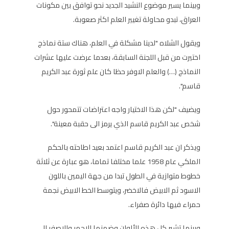
وبينما يسير موضوع النشيد الجديد نحو توافق بين مكونات
العراق، تبدو محاولة تغيير العلم اكثر صعوبة.
ويقول الشلاه "لدينا مشكلة في العلم، هناك ستة نماذج
اختيرت من قبل اللجنة السابقة، بعدما عرضت عليها عشرات
النماذج (…) والعلم الاوفر حظا كان علم ثورة عبد الكريم
قاسم".
ويضيف "لكن هذا الاختيار واجه اعتراضات تتمحور حول
شخص عبد الكريم قاسم الذي يرمز الى حقبة معينة".
ويذكر ان عبد الكريم قاسم اعتمد بعيد اطاحته بالحكم
الملكي عام 1958 علما مختلفا تماما، هو عبارة عن ثلاثة
خطوط متوازية في الطول تبدا من جهة اليمين باللون
الاسود ثم الابيض فالاخضر، ويتوسط الخط الابيض نجمة
حمراء فيها دائرة صفراء.
وبينما تشير كل هذه الألوان وضمنها الاحمر والاصفر الى