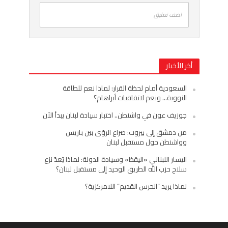
اضف تعليق
أخر الأخبار
السعودية أمام لحظة القرار: لماذا نعم للطاقة
النووية… ونعم لاتفاقيات أبراهام؟
جوزيف عون في واشنطن.. اختبار سيادة لبنان يبدأ الآن
من دمشق إلى بيروت: صراع الرؤى بين باريس
وواشنطن حول مستقبل لبنان
اليسار اللبناني «اليقظ» وسيادة الدولة: لماذا يُعدّ نزع
سلاح حزب الله الطريق الوحيد إلى مستقبل لبنان؟
لماذا يريد “الحرس القديم” اللامركزية؟