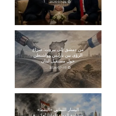
2026-07-24
من دمشق إلى بيروت: صراع
الرؤى بين باريس وواشنطن
حول مستقبل لبنان
2026-07-13
اليسار اللبناني «اليقظ»
وسيادة الدولة: لماذا يُعدّ نزع