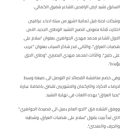
السابق نشيد ارض الرافدين للشاعر شفيق الكمالي.
وشكلت لجنة قبل ثمانية اشهر من ستة ادباء عراقيين
اختارت ثلاثة نصوص، لتصبح النشيد الوطني الجديد، النص
الاول للشاعر محمد مهدي الجواهري بعنوان "سلام على
هضبات العراق"، والثاني لبدر شاكر السياب بعنوان "غريب
على خليج"، والثالث لمحمد مهدي البصيري "وطني الحق
يؤيده".
وفي خضم مناقشة القصائد تم التوصل الى صيغة وسط
لارضاء الاكراد والتركمان والاشوريين تقضي باضافة عبارة
"يحيا العراق" بهذه اللغات في نهاية النشيد.
ووفق الشلاه فإن "الجو العام يميل الى قصيدة الجواهري"
التي تبدأ ببيت يقول "سلام على هضبات العراق، وشطيه
والجرف والمنحنى".