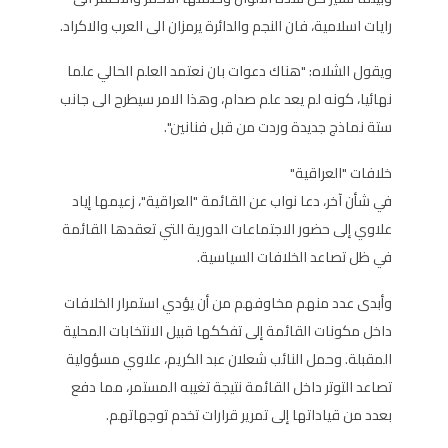
رايات اسلامية، فان النجم والدائرة يرمزان الى العرب والاكراد.
ويقول الشلاه: "هناك دعوات بان نعتمد العلم الحالي علما
نهائيا، كونه لم يعد علم صدام، وهذا الامر سيطرح الى جانب
ستة نماذج جديدة وردت من قبل فنانين".
خلافات "العراقية"
في شأن آخر، دعا نواب عن القائمة "العراقية"، زعيمها إياد
علاوي إلى حضور الاجتماعات الدورية التي تعقدها القائمة
في ظل تصاعد الخلافات السياسية.
وأبدى عدد منهم مخاوفهم من أن يؤدي استمرار الخلافات
داخل مكونات القائمة إلى تفككها قبيل الانتخابات المحلية
المقبلة. وحمل النائب شعلان عبد الكريم، علاوي مسؤولية
تصاعد التوتر داخل القائمة نتيجة تغيبه المستمر، مما دفع
بعدد من قياداتها إلى تمرير قرارات تخدم توجهاتهم.