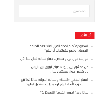
اضف تعليق
أخر الأخبار
السعودية أمام لحظة القرار: لماذا نعم للطاقة
النووية… ونعم لاتفاقيات أبراهام؟
جوزيف عون في واشنطن.. اختبار سيادة لبنان يبدأ الآن
من دمشق إلى بيروت: صراع الرؤى بين باريس
وواشنطن حول مستقبل لبنان
اليسار اللبناني «اليقظ» وسيادة الدولة: لماذا يُعدّ نزع
سلاح حزب الله الطريق الوحيد إلى مستقبل لبنان؟
لماذا يريد “الحرس القديم” اللامركزية؟