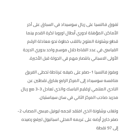
تفوق فالنسيا على ريال سوسيداد في السباق على آخر
الأماكن المؤهلة لدوري أبطال اوروبا لكرة القدم بينما
قطع برشلونة المتوج باللقب خطوة نحو معادلة الرقم
القياسي في عدد النقاط خلال موسم واحد بدوري الدرجة
الأولى الاسباني بانتصار مهم في الجولة قبل الأخيرة.
وبفوز فالنسيا 1-صفر على ضيفه غرناطة تخطى الفريق
منافسه سوسيداد إلى المركز الرابع بفارق نقطتين عن
النادي المنتمي لإقليم الباسك والذي تعادل 3-3 مع ريال
مدريد صاحب المركز الثاني في سان سيباستيان.
وتغلب برشلونة الذي افتقد لنجمه ليونيل ميسي المصاب 2-
صفر خارج أرضه على غريمه المحلي اسبانيول ليرفع رصيده
إلى 97 نقطة