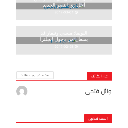
أجل زي النصر الجديد
2017-03-01
اليويفا: ميسي ونيمار قد
يمنعان من دخول إنجلترا
2017-02-28
عن الكاتب
مشاهدة جميع المقالات
وائل فتحى
اضف تعليق