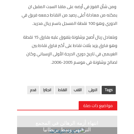
ومن شأن الفوز في أرضه على ملقا السبت المقبل ان
يمكنه من معادلة أعلى رصيد من النقاط جمعه فريق في
الدوري وهو 100 نقطة المسجل باسم ريال مدريد.
وبتعادل ريال أصبح برشلونة يتفوق عليه بفارق 15 نقطة
وهو فارق يزيد بثلاث نقاط على أكبر فارق نقاط بين
الغريمين في تاريخ دوري الدرجة الأولى الإسباني وكان
لصالح برشلونة في موسم 2005-2006.
Tags
الاولى
اللقب
النقاط
انجلترا
قدم
مواضيع ذات صلة
انتهاء أزمة الرهائن في المجمع
الترفيهي وسط بريطانيا